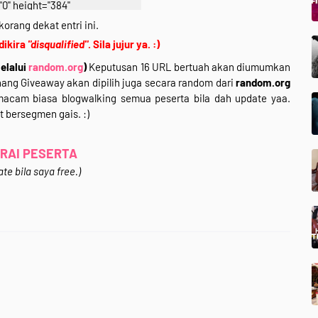
"0" height="384"
googleusercontent.com/img/b/R
korang dekat entri ini.
kgqYNpmCZMoBHaBeMVMVDIrB
 dikira
"disqualified"
. Sila jujur ya. :)
IBFNV9SuCfb8Teto1W__-ZZg-
elalui
random.org
)
Keputusan 16 URL bertuah akan diumumkan
49PgP9HEdzBQ9-
ang Giveaway akan dipilih juga secara random dari
random.org
ybD2N9evyr3O_nIwxlHv_fYN_
acam biasa blogwalking semua peserta bila dah update yaa.
pg" width="640" /></a></div>
t bersegmen gais. :)
style="clear: both; text-align:
center;">
r Untuk Join*</div>
RAI PESERTA
text-align: center;">
te bila saya free.)
r /></div>
</div>
text-align: justify;">
Segmen 3 in 1 (Giveaway +
walking)&nbsp;Rafzan Tomomi
ali ni korang bertuah sebab ada
ali dalam segmen ni.Wahhh~
syarat-syaratnya? sila klik
k ke entri Segmen. :)<br />
<br />