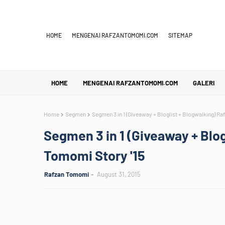
HOME
MENGENAI RAFZANTOMOMI.COM
SITEMAP
HOME
MENGENAI RAFZANTOMOMI.COM
GALERI
Home
Segmen
Segmen 3 in 1 (Giveaway + Bloglist + Blogwalking) Ra
Segmen 3 in 1 (Giveaway + Blog
Tomomi Story '15
Rafzan Tomomi
August 31, 2015