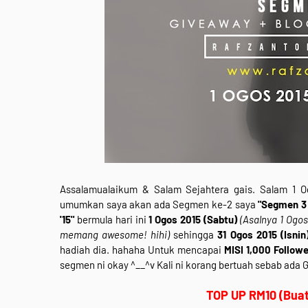
Assalamualaikum & Salam Sejahtera gais. Salam 1 O
umumkan saya akan ada Segmen ke-2 saya
"Segmen 3 
'15"
bermula hari ini
1 Ogos 2015 (Sabtu)
(Asalnya 1 Ogos
memang awesome! hihi)
sehingga
31 Ogos 2015 (Isnin
hadiah dia. hahaha Untuk mencapai
MISI 1,000 Follow
segmen ni okay ^__^v Kali ni korang bertuah sebab ada 
TOP UP RM10 (Buat 