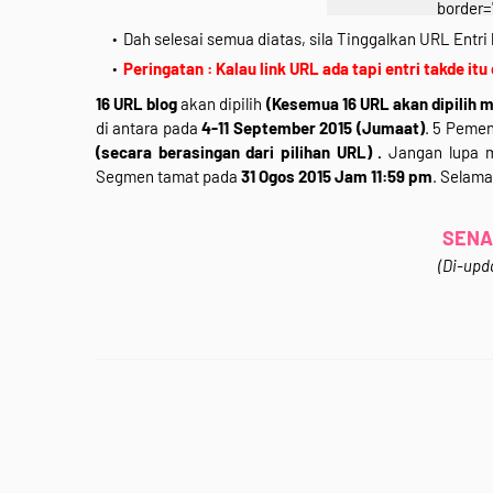
border=
src="https://blogger.
Dah selesai semua diatas, sila Tinggalkan URL Entri 
29vZ2xl/AVvXsEhNOJ
Peringatan : Kalau link URL ada tapi entri takde itu
xGaO_1AQuH4i3c-X1_
16 URL blog
akan dipilih
(Kesemua 16 URL akan dipilih m
4X3VYeD-
di antara pada
4-11 September 2015 (Jumaat)
. 5 Pemen
2F5kQTdNEVXND9D51R
(secara berasingan dari pilihan URL) .
Jangan lupa m
PMEBE/s640/segmen-2.j
Segmen tamat pada
31 Ogos 2015 Jam 11:59 pm
. Selama
<div class="separator" 
*Klik Gamba
SENA
<div style="
(Di-upda
<b
<div style="
Jom Join&nbsp;<b>"
Bloglist&nbsp;+ Blog
Story '15"</b>&nbsp;.K
<b>GIVEAWAY</b> sek
Apa hadiahnya? Apa 
gambar di atas untu