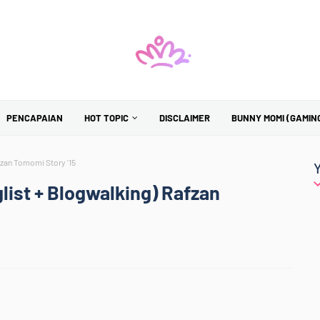
PENCAPAIAN
HOT TOPIC
DISCLAIMER
BUNNY MOMI (GAMIN
fzan Tomomi Story '15
list + Blogwalking) Rafzan