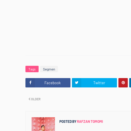
<div style="
<b>Jom Support Kawan
Tags
Segmen
Facebook
Twitter
OLDER
POSTED BY
RAFZAN TOMOMI