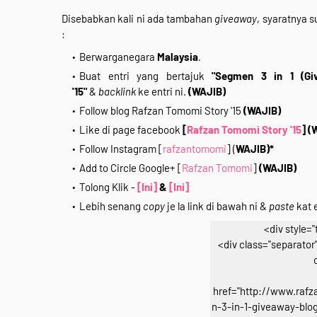
Disebabkan kali ni ada tambahan
giveaway
, syaratnya 
:
Berwarganegara
Malaysia
.
Buat entri yang bertajuk
"Segmen 3 in 1 (Gi
'15"
&
backlink
ke entri ni.
(WAJIB)
Follow blog Rafzan Tomomi Story '15
(WAJIB)
Like di page facebook
[
Rafzan Tomomi Story '15
]
(
Follow Instagram [
rafzantomomi
] (
WAJIB)*
Add to Circle Google+ [
Rafzan Tomomi
]
(WAJIB)
Tolong Klik -
[Ini]
&
[Ini]
Lebih senang
copy
je la link di bawah ni &
paste
kat e
<div style="
<div class="separator" 
href="http://www.raf
n-3-in-1-giveaway-blog