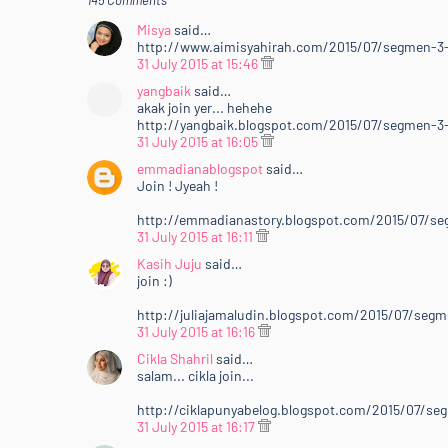
145 Comments
Misya
said…
http://www.aimisyahirah.com/2015/07/segmen-3-i
31 July 2015 at 15:46
yangbaik
said…
akak join yer... hehehe
http://yangbaik.blogspot.com/2015/07/segmen-3-i
31 July 2015 at 16:05
emmadianablogspot
said…
Join ! Jyeah !
http://emmadianastory.blogspot.com/2015/07/seg
31 July 2015 at 16:11
Kasih Juju
said…
join :)
http://juliajamaludin.blogspot.com/2015/07/segme
31 July 2015 at 16:16
Cikla Shahril
said…
salam... cikla join...
http://ciklapunyabelog.blogspot.com/2015/07/seg
31 July 2015 at 16:17