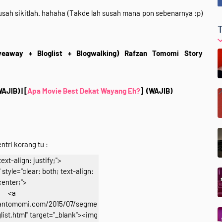
susah sikitlah. hahaha (Takde lah susah mana pon sebenarnya :p)
veaway + Bloglist + Blogwalking) Rafzan Tomomi Story
WAJIB)
| [
Apa Movie Best Dekat Wayang Eh?
]
(WAJIB)
ntri korang tu :
text-align: justify;">
style="clear: both; text-align:
center;">
<a
zantomomi.com/2015/07/segme
list.html" target="_blank"><img