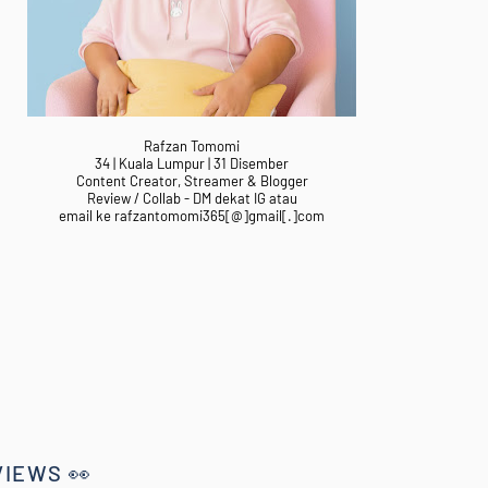
Rafzan Tomomi
34 | Kuala Lumpur | 31 Disember
Content Creator, Streamer & Blogger
Review / Collab - DM dekat IG atau
email ke rafzantomomi365[@]gmail[.]com
VIEWS 👀