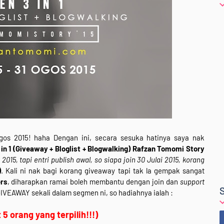
gos 2015! haha Dengan ini, secara sesuka hatinya saya nak
in 1 (Giveaway + Bloglist + Blogwalking) Rafzan Tomomi Story
 2015, tapi entri publish awal, so siapa join 30 Julai 2015, korang
)
. Kali ni nak bagi korang giveaway tapi tak la gempak sangat
ers
, diharapkan ramai boleh membantu dengan join dan
support
GIVEAWAY sekali dalam segmen ni, so hadiahnya ialah :
5 orang yang terpilih!!!)