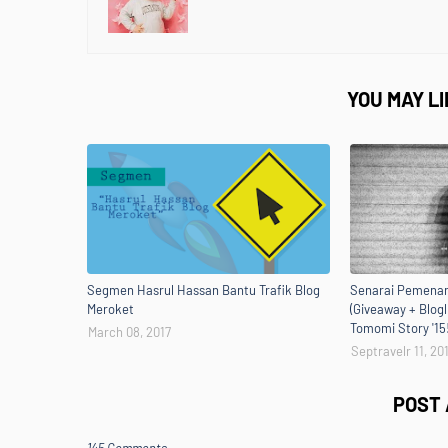
YOU MAY L
Segmen Hasrul Hassan Bantu Trafik Blog
Senarai Pemenan
Meroket
(Giveaway + Blogl
Tomomi Story '15
March 08, 2017
Septravelr 11, 20
POST