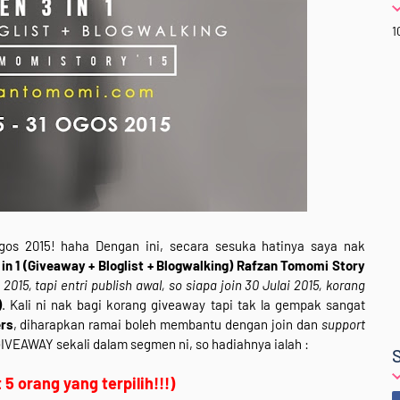
1
gos 2015! haha Dengan ini, secara sesuka hatinya saya nak
in 1 (Giveaway + Bloglist + Blogwalking) Rafzan Tomomi Story
 2015, tapi entri publish awal, so siapa join 30 Julai 2015, korang
)
. Kali ni nak bagi korang giveaway tapi tak la gempak sangat
ers
, diharapkan ramai boleh membantu dengan join dan
support
GIVEAWAY sekali dalam segmen ni, so hadiahnya ialah :
5 orang yang terpilih!!!)