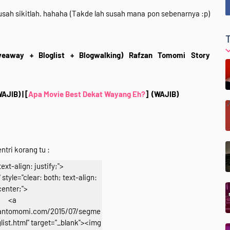
susah sikitlah. hahaha (Takde lah susah mana pon sebenarnya :p)
veaway + Bloglist + Blogwalking) Rafzan Tomomi Story
WAJIB)
| [
Apa Movie Best Dekat Wayang Eh?
]
(WAJIB)
ntri korang tu :
text-align: justify;">
style="clear: both; text-align:
center;">
<a
zantomomi.com/2015/07/segme
list.html" target="_blank"><img