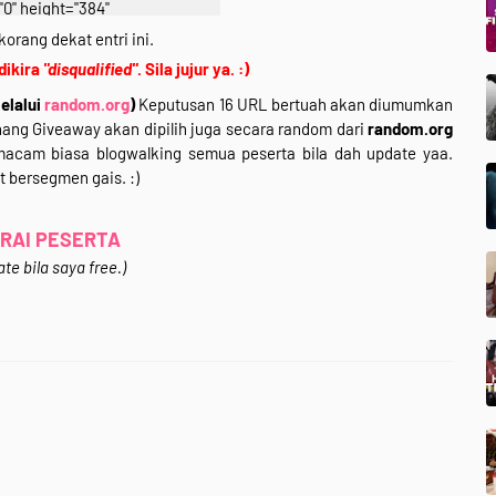
"0" height="384"
googleusercontent.com/img/b/R
korang dekat entri ini.
kgqYNpmCZMoBHaBeMVMVDIrB
 dikira
"disqualified"
. Sila jujur ya. :)
IBFNV9SuCfb8Teto1W__-ZZg-
elalui
random.org
)
Keputusan 16 URL bertuah akan diumumkan
49PgP9HEdzBQ9-
ang Giveaway akan dipilih juga secara random dari
random.org
ybD2N9evyr3O_nIwxlHv_fYN_
acam biasa blogwalking semua peserta bila dah update yaa.
pg" width="640" /></a></div>
t bersegmen gais. :)
style="clear: both; text-align:
center;">
r Untuk Join*</div>
RAI PESERTA
text-align: center;">
te bila saya free.)
r /></div>
</div>
text-align: justify;">
Segmen 3 in 1 (Giveaway +
walking)&nbsp;Rafzan Tomomi
ali ni korang bertuah sebab ada
ali dalam segmen ni.Wahhh~
syarat-syaratnya? sila klik
k ke entri Segmen. :)<br />
<br />