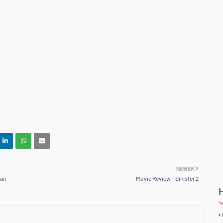
text-align: center;">
-Kawan Blogger :)</b></div>
NEWER
zan
Movie Review - Sinister 2