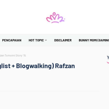
PENCAPAIAN
HOT TOPIC
DISCLAIMER
BUNNY MOMI (GAMIN
fzan Tomomi Story '15
list + Blogwalking) Rafzan