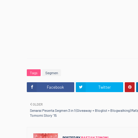
<div style="
<b>Jom Support Kawan
Tags
Segmen
Facebook
Twitter
OLDER
Senarai Peserta Segmen 3 in 1 (Giveaway + Bloglist + Blogwalking) Raf
Tomomi Story '15
POSTED BY
RAFZAN TOMOMI