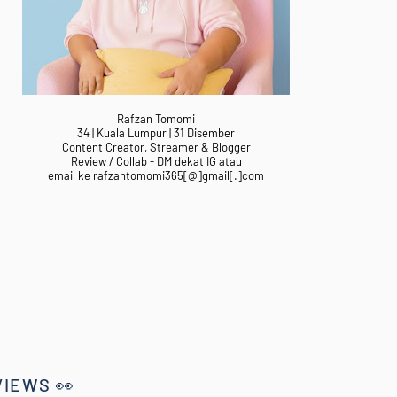
Rafzan Tomomi
34 | Kuala Lumpur | 31 Disember
Content Creator, Streamer & Blogger
Review / Collab - DM dekat IG atau
email ke rafzantomomi365[@]gmail[.]com
VIEWS 👀