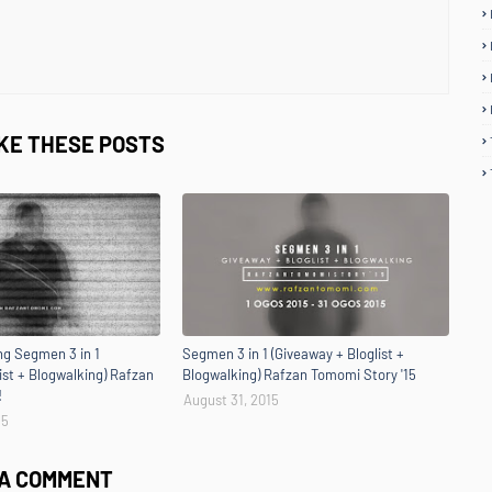
IKE THESE POSTS
g Segmen 3 in 1
Segmen 3 in 1 (Giveaway + Bloglist +
ist + Blogwalking) Rafzan
Blogwalking) Rafzan Tomomi Story '15
!
August 31, 2015
15
 A COMMENT