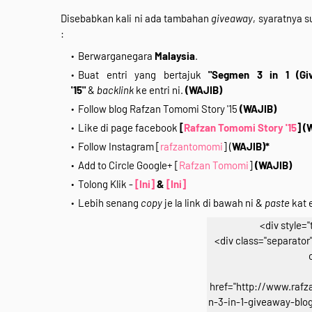
Disebabkan kali ni ada tambahan
giveaway
, syaratnya 
:
Berwarganegara
Malaysia
.
Buat entri yang bertajuk
"Segmen 3 in 1 (Gi
'15"
&
backlink
ke entri ni.
(WAJIB)
Follow blog Rafzan Tomomi Story '15
(WAJIB)
Like di page facebook
[
Rafzan Tomomi Story '15
]
(
Follow Instagram [
rafzantomomi
] (
WAJIB)*
Add to Circle Google+ [
Rafzan Tomomi
]
(WAJIB)
Tolong Klik -
[Ini]
&
[Ini]
Lebih senang
copy
je la link di bawah ni &
paste
kat e
<div style="
<div class="separator" 
href="http://www.raf
n-3-in-1-giveaway-blog