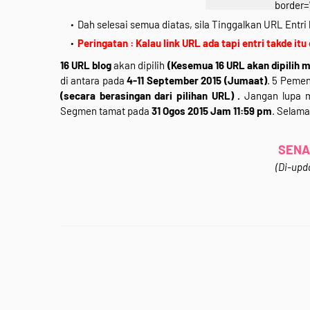
border=
src="https://blogger.
Dah selesai semua diatas, sila Tinggalkan URL Entri 
29vZ2xl/AVvXsEhNOJ
Peringatan : Kalau link URL ada tapi entri takde itu
xGaO_1AQuH4i3c-X1_
16 URL blog
akan dipilih
(Kesemua 16 URL akan dipilih m
4X3VYeD-
di antara pada
4-11 September 2015 (Jumaat)
. 5 Pemen
2F5kQTdNEVXND9D51R
(secara berasingan dari pilihan URL) .
Jangan lupa m
PMEBE/s640/segmen-2.j
Segmen tamat pada
31 Ogos 2015 Jam 11:59 pm
. Selama
<div class="separator" 
*Klik Gamba
SENA
<div style="
(Di-upda
<b
<div style="
Jom Join&nbsp;<b>"
Bloglist&nbsp;+ Blog
Story '15"</b>&nbsp;.K
<b>GIVEAWAY</b> sek
Apa hadiahnya? Apa 
gambar di atas untu