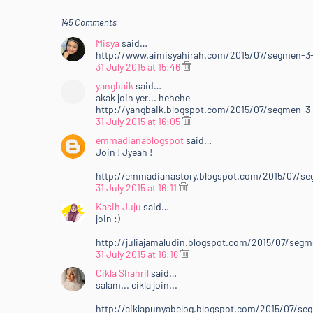
145 Comments
Misya
said…
http://www.aimisyahirah.com/2015/07/segmen-3-i
31 July 2015 at 15:46
yangbaik
said…
akak join yer... hehehe
http://yangbaik.blogspot.com/2015/07/segmen-3-i
31 July 2015 at 16:05
emmadianablogspot
said…
Join ! Jyeah !
http://emmadianastory.blogspot.com/2015/07/seg
31 July 2015 at 16:11
Kasih Juju
said…
join :)
http://juliajamaludin.blogspot.com/2015/07/segme
31 July 2015 at 16:16
Cikla Shahril
said…
salam... cikla join...
http://ciklapunyabelog.blogspot.com/2015/07/seg