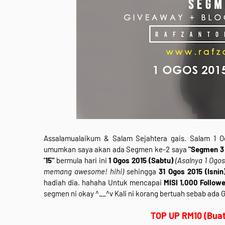
Assalamualaikum & Salam Sejahtera gais. Salam 1 O
umumkan saya akan ada Segmen ke-2 saya
"Segmen 3 
'15"
bermula hari ini
1 Ogos 2015 (Sabtu)
(Asalnya 1 Ogos
memang awesome! hihi)
sehingga
31 Ogos 2015 (Isnin
hadiah dia. hahaha Untuk mencapai
MISI 1,000 Follow
segmen ni okay ^__^v Kali ni korang bertuah sebab ada 
TOP UP RM10 (Buat 