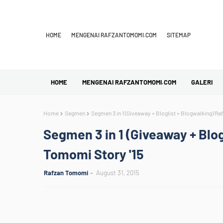
HOME
MENGENAI RAFZANTOMOMI.COM
SITEMAP
HOME
MENGENAI RAFZANTOMOMI.COM
GALERI
Home
Segmen
Segmen 3 in 1 (Giveaway + Bloglist + Blogwalking) Ra
Segmen 3 in 1 (Giveaway + Blog
Tomomi Story '15
Rafzan Tomomi
August 31, 2015