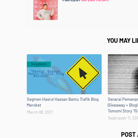
YOU MAY L
Segmen Hasrul Hassan Bantu Trafik Blog
Senarai Pemenan
Meroket
(Giveaway + Blogl
Tomomi Story '15
March 08, 2017
Septravelr 11, 20
POST