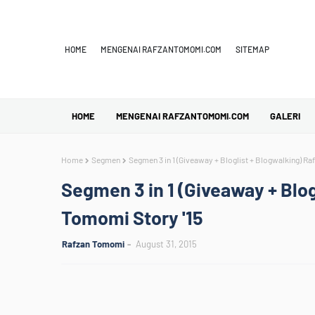
HOME
MENGENAI RAFZANTOMOMI.COM
SITEMAP
HOME
MENGENAI RAFZANTOMOMI.COM
GALERI
Home
Segmen
Segmen 3 in 1 (Giveaway + Bloglist + Blogwalking) Ra
Segmen 3 in 1 (Giveaway + Blog
Tomomi Story '15
Rafzan Tomomi
August 31, 2015