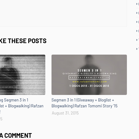
IKE THESE POSTS
g Segmen 3 in 1
Segmen 3 in 1 (Giveaway + Bloglist +
ist + Blogwalking) Rafzan
Blogwalking) Rafzan Tomomi Story '15
!
August 31, 2015
15
 A COMMENT