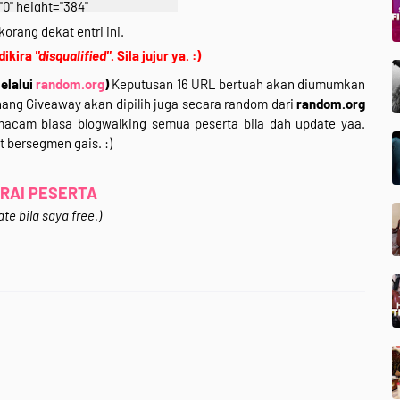
"0" height="384"
googleusercontent.com/img/b/R
korang dekat entri ini.
kgqYNpmCZMoBHaBeMVMVDIrB
 dikira
"disqualified"
. Sila jujur ya. :)
IBFNV9SuCfb8Teto1W__-ZZg-
elalui
random.org
)
Keputusan 16 URL bertuah akan diumumkan
49PgP9HEdzBQ9-
ang Giveaway akan dipilih juga secara random dari
random.org
ybD2N9evyr3O_nIwxlHv_fYN_
acam biasa blogwalking semua peserta bila dah update yaa.
pg" width="640" /></a></div>
t bersegmen gais. :)
style="clear: both; text-align:
center;">
r Untuk Join*</div>
RAI PESERTA
text-align: center;">
te bila saya free.)
r /></div>
</div>
text-align: justify;">
Segmen 3 in 1 (Giveaway +
walking)&nbsp;Rafzan Tomomi
ali ni korang bertuah sebab ada
ali dalam segmen ni.Wahhh~
syarat-syaratnya? sila klik
k ke entri Segmen. :)<br />
<br />