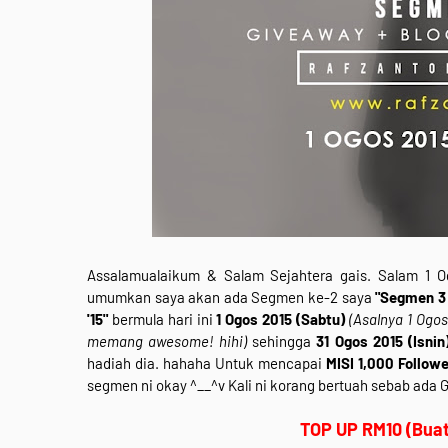
Assalamualaikum & Salam Sejahtera gais. Salam 1 O
umumkan saya akan ada Segmen ke-2 saya
"Segmen 3 
'15"
bermula hari ini
1 Ogos 2015 (Sabtu)
(Asalnya 1 Ogos
memang awesome! hihi)
sehingga
31 Ogos 2015 (Isnin
hadiah dia. hahaha Untuk mencapai
MISI 1,000 Follow
segmen ni okay ^__^v Kali ni korang bertuah sebab ada 
TOP UP RM10 (Buat 