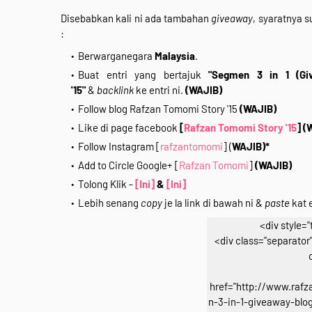
Disebabkan kali ni ada tambahan
giveaway
, syaratnya 
:
Berwarganegara
Malaysia
.
Buat entri yang bertajuk
"Segmen 3 in 1 (Gi
'15"
&
backlink
ke entri ni.
(WAJIB)
Follow blog Rafzan Tomomi Story '15
(WAJIB)
Like di page facebook
[
Rafzan Tomomi Story '15
]
(
Follow Instagram [
rafzantomomi
] (
WAJIB)*
Add to Circle Google+ [
Rafzan Tomomi
]
(WAJIB)
Tolong Klik -
[Ini]
&
[Ini]
Lebih senang
copy
je la link di bawah ni &
paste
kat e
<div style="
<div class="separator" 
href="http://www.raf
n-3-in-1-giveaway-blog