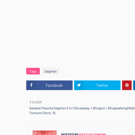
<div style="
<b>Jom Support Kawan
Tags
Segmen
Facebook
Twitter
OLDER
Senarai Peserta Segmen 3 in 1 (Giveaway + Bloglist + Blogwalking) Raf
Tomomi Story '15
POSTED BY
RAFZAN TOMOMI