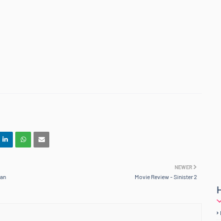
text-align: center;">
-Kawan Blogger :)</b></div>
NEWER
zan
Movie Review - Sinister 2