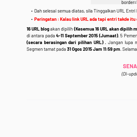
border=
src="https://blogger.
Dah selesai semua diatas, sila Tinggalkan URL Entri 
29vZ2xl/AVvXsEhNOJ
Peringatan : Kalau link URL ada tapi entri takde itu
xGaO_1AQuH4i3c-X1_
16 URL blog
akan dipilih
(Kesemua 16 URL akan dipilih m
4X3VYeD-
di antara pada
4-11 September 2015 (Jumaat)
. 5 Pemen
2F5kQTdNEVXND9D51R
(secara berasingan dari pilihan URL) .
Jangan lupa m
PMEBE/s640/segmen-2.j
Segmen tamat pada
31 Ogos 2015 Jam 11:59 pm
. Selama
<div class="separator" 
*Klik Gamba
SENA
<div style="
(Di-upda
<b
<div style="
Jom Join&nbsp;<b>"
Bloglist&nbsp;+ Blog
Story '15"</b>&nbsp;.K
<b>GIVEAWAY</b> sek
Apa hadiahnya? Apa 
gambar di atas untu