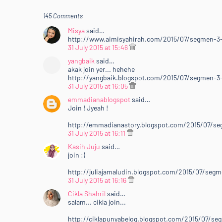
145 Comments
Misya
said…
http://www.aimisyahirah.com/2015/07/segmen-3-i
31 July 2015 at 15:46
yangbaik
said…
akak join yer... hehehe
http://yangbaik.blogspot.com/2015/07/segmen-3-i
31 July 2015 at 16:05
emmadianablogspot
said…
Join ! Jyeah !
http://emmadianastory.blogspot.com/2015/07/seg
31 July 2015 at 16:11
Kasih Juju
said…
join :)
http://juliajamaludin.blogspot.com/2015/07/segme
31 July 2015 at 16:16
Cikla Shahril
said…
salam... cikla join...
http://ciklapunyabelog.blogspot.com/2015/07/seg