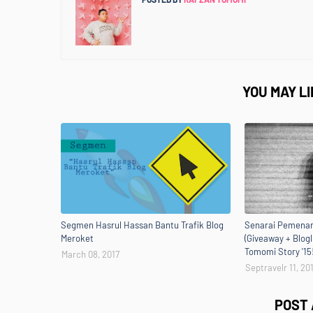
YOU MAY L
Segmen Hasrul Hassan Bantu Trafik Blog
Senarai Pemenan
Meroket
(Giveaway + Blogl
Tomomi Story '15
March 08, 2017
Septravelr 11, 20
POST