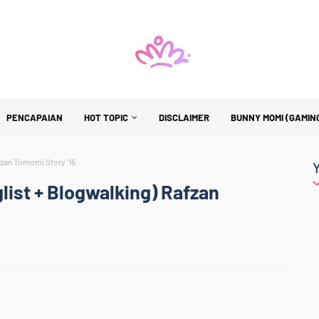
PENCAPAIAN
HOT TOPIC
DISCLAIMER
BUNNY MOMI (GAMIN
fzan Tomomi Story '15
list + Blogwalking) Rafzan