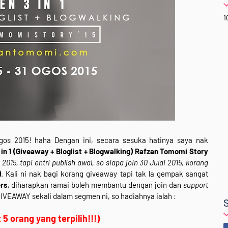
1
gos 2015! haha Dengan ini, secara sesuka hatinya saya nak
in 1 (Giveaway + Bloglist + Blogwalking) Rafzan Tomomi Story
 2015, tapi entri publish awal, so siapa join 30 Julai 2015, korang
)
. Kali ni nak bagi korang giveaway tapi tak la gempak sangat
ers
, diharapkan ramai boleh membantu dengan join dan
support
GIVEAWAY sekali dalam segmen ni, so hadiahnya ialah :
5 orang yang terpilih!!!)