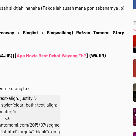
susah sikitlah. hahaha (Takde lah susah mana pon sebenarnya :p)
veaway + Bloglist + Blogwalking) Rafzan Tomomi Story
WAJIB)
| [
Apa Movie Best Dekat Wayang Eh?
]
(WAJIB)
ntri korang tu :
text-align: justify;">
style="clear: both; text-align:
center;">
<a
zantomomi.com/2015/07/segme
list.html" target="_blank"><img