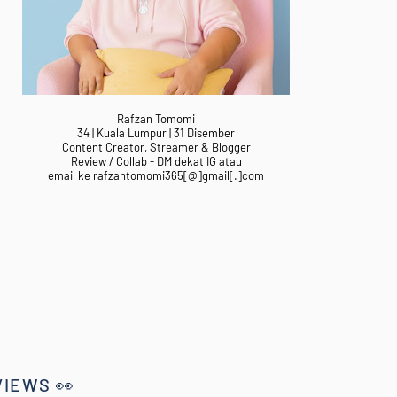
Rafzan Tomomi
34 | Kuala Lumpur | 31 Disember
Content Creator, Streamer & Blogger
Review / Collab - DM dekat IG atau
email ke rafzantomomi365[@]gmail[.]com
VIEWS 👀