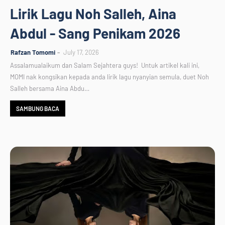
Lirik Lagu Noh Salleh, Aina
Abdul - Sang Penikam 2026
Rafzan Tomomi
July 17, 2026
Assalamualaikum dan Salam Sejahtera guys! Untuk artikel kali ini,
MOMI nak kongsikan kepada anda lirik lagu nyanyian semula, duet Noh
Salleh bersama Aina Abdu…
SAMBUNG BACA