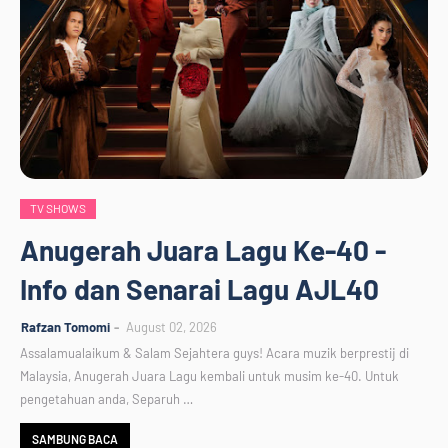
TV SHOWS
Anugerah Juara Lagu Ke-40 -
Info dan Senarai Lagu AJL40
Rafzan Tomomi
August 02, 2026
Assalamualaikum & Salam Sejahtera guys! Acara muzik berprestij di
Malaysia, Anugerah Juara Lagu kembali untuk musim ke-40. Untuk
pengetahuan anda, Separuh …
SAMBUNG BACA