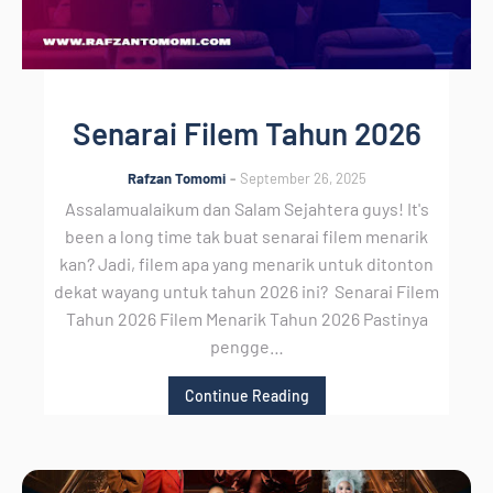
Movie
Senarai Filem Tahun 2026
Rafzan Tomomi
September 26, 2025
Assalamualaikum dan Salam Sejahtera guys! It's
been a long time tak buat senarai filem menarik
kan? Jadi, filem apa yang menarik untuk ditonton
dekat wayang untuk tahun 2026 ini? Senarai Filem
Tahun 2026 Filem Menarik Tahun 2026 Pastinya
pengge…
Continue Reading