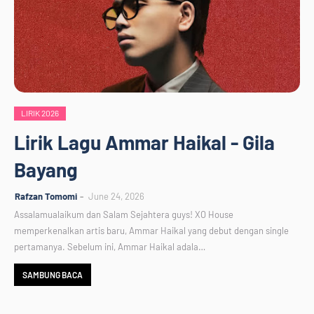
LIRIK 2026
Lirik Lagu Ammar Haikal - Gila
Bayang
Rafzan Tomomi
June 24, 2026
Assalamualaikum dan Salam Sejahtera guys! XO House
memperkenalkan artis baru, Ammar Haikal yang debut dengan single
pertamanya. Sebelum ini, Ammar Haikal adala…
SAMBUNG BACA