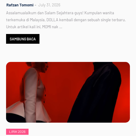
Rafzan Tomomi
July 31, 2026
Assalamualaikum dan Salam Sejahtera guys! Kumpulan wanita
terkemuka di Malaysia, DOLLA kembali dengan sebuah single terbaru.
Untuk artikel kali ini, MOMI nak …
SAMBUNG BACA
LIRIK 2026