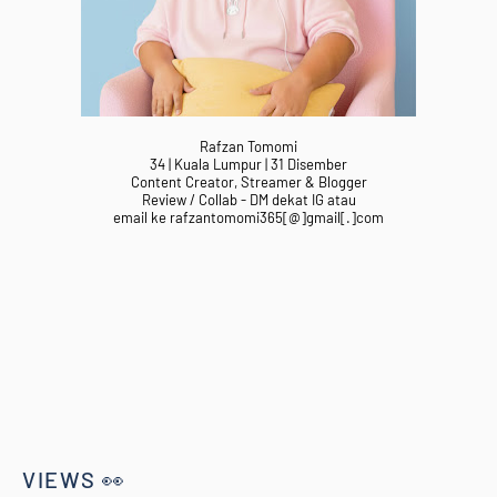
Rafzan Tomomi
34 | Kuala Lumpur | 31 Disember
Content Creator, Streamer & Blogger
Review / Collab - DM dekat IG atau
email ke rafzantomomi365[@]gmail[.]com
VIEWS 👀