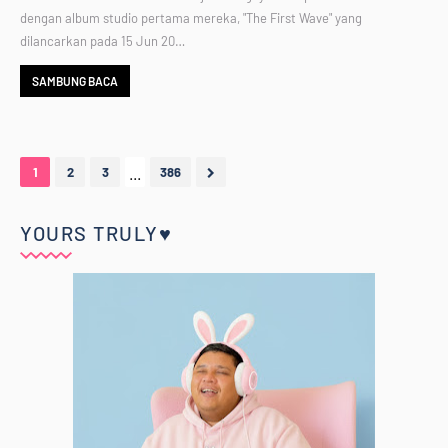
dengan album studio pertama mereka, "The First Wave" yang
dilancarkan pada 15 Jun 20…
SAMBUNG BACA
...
1
2
3
386
YOURS TRULY♥