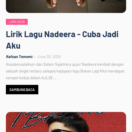
LIRIK 2026
Lirik Lagu Nadeera - Cuba Jadi
Aku
Rafzan Tomomi
June 26, 2026
Assalamualaikum dan Salam Sejahtera guys! Nadeera kembali dengan
sebuah single terbaru selepas kejayaan lagu Bukan Lagi Kita mendapat
tempat kedua dalam AJL39 …
SAMBUNG BACA