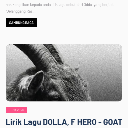
nak kongsikan kepada anda lirik lagu debut dari Odda yang berjudul
"Gelanggang Ras…
SAMBUNG BACA
LIRIK 2026
Lirik Lagu DOLLA, F HERO - GOAT