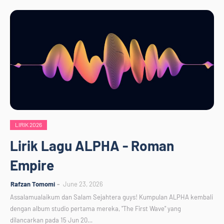
LIRIK 2026
Lirik Lagu ALPHA - Roman
Empire
Rafzan Tomomi
June 23, 2026
Assalamualaikum dan Salam Sejahtera guys! Kumpulan ALPHA kembali
dengan album studio pertama mereka, "The First Wave" yang
dilancarkan pada 15 Jun 20…