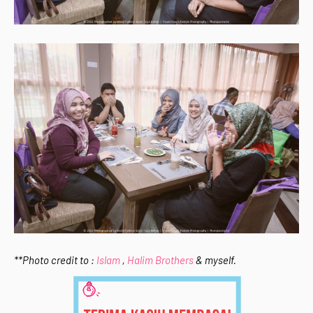
**Photo credit to :
Islam
,
Halim Brothers
& myself.
Home
Mengenai RAFZANTOMOMI.COM
Sitemap
Copyright ©
2026
@RAFZANTOMOMI