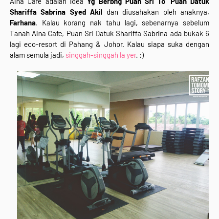
Aina Cafe adalah idea
Yg Berbhg Puan Sri To’ Puan Datuk
Shariffa Sabrina Syed Akil
dan diusahakan oleh anaknya,
Farhana
. Kalau korang nak tahu lagi, sebenarnya sebelum
Tanah Aina Cafe, Puan Sri Datuk Shariffa Sabrina ada bukak 6
lagi eco-resort di Pahang & Johor. Kalau siapa suka dengan
alam semula jadi,
singgah-singgah la yer
. :)