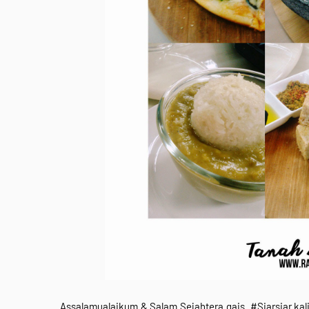
Assalamualaikum & Salam Sejahtera gais. #Siarsiar ka