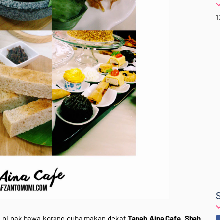
1
li ni nak bawa korang cuba makan dekat
Tanah Aina Cafe, Shah