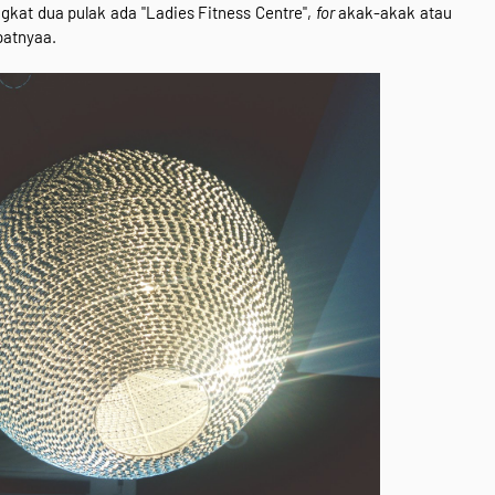
ngkat dua pulak ada "Ladies Fitness Centre",
for
akak-akak atau
patnyaa.