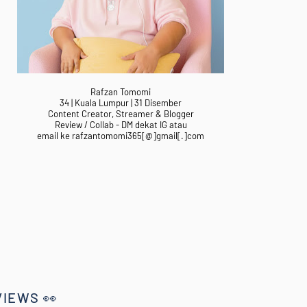
Rafzan Tomomi
34 | Kuala Lumpur | 31 Disember
Content Creator, Streamer & Blogger
Review / Collab - DM dekat IG atau
email ke rafzantomomi365[@]gmail[.]com
VIEWS 👀