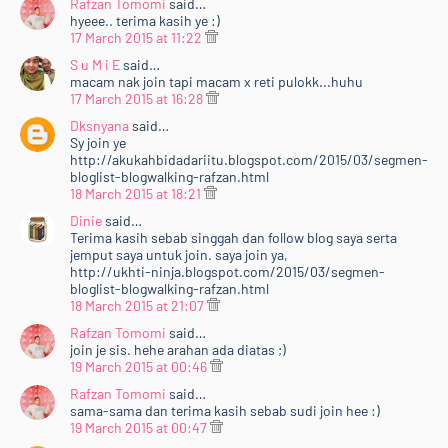
Rafzan Tomomi
said…
hyeee.. terima kasih ye :)
17 March 2015 at 11:22
S u M i E
said…
macam nak join tapi macam x reti pulokk...huhu
17 March 2015 at 16:28
Dksnyana
said…
Sy join ye
http://akukahbidadariitu.blogspot.com/2015/03/segmen-
bloglist-blogwalking-rafzan.html
18 March 2015 at 18:21
Dinie
said…
Terima kasih sebab singgah dan follow blog saya serta
jemput saya untuk join. saya join ya,
http://ukhti-ninja.blogspot.com/2015/03/segmen-
bloglist-blogwalking-rafzan.html
18 March 2015 at 21:07
Rafzan Tomomi
said…
join je sis. hehe arahan ada diatas ;)
19 March 2015 at 00:46
Rafzan Tomomi
said…
sama-sama dan terima kasih sebab sudi join hee :)
19 March 2015 at 00:47