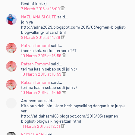
Best of luck :)
7 March 2015 at 16:09
NAZLIANA SI CUTE
said…
join ya
http://adna2029.blogspot.com/2015/03/egmen-bloglist-
blogwalking-rafzan.html
9 March 2015 at 14:28
Rafzan Tomomi
said…
thanks kak. serius terharu T^T
10 March 2015 at 16:56
Rafzan Tomomi
said…
terima kasih sebab sudi join :)
10 March 2015 at 16:59
Rafzan Tomomi
said…
terima kasih sebab sudi join :)
10 March 2015 at 16:59
Anonymous said…
Kita pun dah join..Jom berblogwalking dengan kita jugak
yer.
http://afidahazmi88.blogspot.com/2015/03/segmen-
bloglist-blogwalking-rafzan.html
11 March 2015 at 12:31
FAYYADHAH
said…