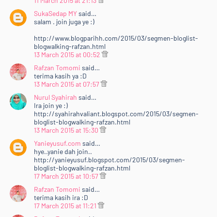
11 March 2015 at 21:13
SukaSedap MY
said…
salam . join juga ye :)
http://www.blogparihh.com/2015/03/segmen-bloglist-
blogwalking-rafzan.html
13 March 2015 at 00:52
Rafzan Tomomi
said…
terima kasih ya :D
13 March 2015 at 07:57
Nurul Syahirah
said…
Ira join ye :)
http://syahirahvaliant.blogspot.com/2015/03/segmen-
bloglist-blogwalking-rafzan.html
13 March 2015 at 15:30
Yanieyusuf.com
said…
hye..yanie dah join..
http://yanieyusuf.blogspot.com/2015/03/segmen-
bloglist-blogwalking-rafzan.html
17 March 2015 at 10:57
Rafzan Tomomi
said…
terima kasih ira :D
17 March 2015 at 11:21