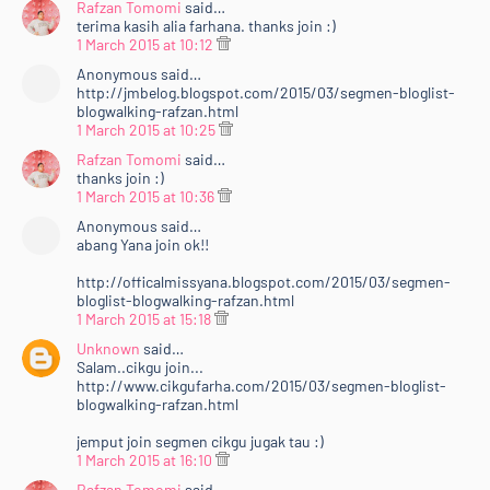
&lt;br /&gt;&lt;/div&gt;<br />
Rafzan Tomomi
said…
terima kasih alia farhana. thanks join :)
&lt;div style="font-color: ffffff; font-family:
1 March 2015 at 10:12
verdana,arial,sans-serif; font-size: 10px;"&gt;<br />
Anonymous said…
&lt;/div&gt;<br />
http://jmbelog.blogspot.com/2015/03/segmen-bloglist-
&lt;/center&gt;<br />
blogwalking-rafzan.html
&lt;ul&gt;<br />
1 March 2015 at 10:25
&lt;li&gt;Dah selesai semua diatas, sila Tinggalkan
Rafzan Tomomi
said…
URL Entri korang dekat &lt;a
thanks join :)
href="http://www.rafzantomomi.com/2015/02/segme
1 March 2015 at 10:36
n-bloglist-blogwalking-rts15.html"
Anonymous said…
target="_blank"&gt;entri
abang Yana join ok!!
ini&lt;/a&gt;.&amp;nbsp;&lt;/li&gt;<br />
http://officalmissyana.blogspot.com/2015/03/segmen-
&lt;/ul&gt;<br />
bloglist-blogwalking-rafzan.html
&lt;/div&gt;<br />
1 March 2015 at 15:18
&lt;div style="text-align: justify;"&gt;<br />
Unknown
said…
&lt;br /&gt;&lt;/div&gt;<br />
Salam..cikgu join...
http://www.cikgufarha.com/2015/03/segmen-bloglist-
&lt;div style="text-align: justify;"&gt;<br />
blogwalking-rafzan.html
&lt;b&gt;15 URL blog&lt;/b&gt; akan dipilih &lt;b&gt;(3
dipilih oleh Rafzan Tomomi dan 12 lagi akan dipilih
jemput join segmen cikgu jugak tau :)
melalui &lt;a
1 March 2015 at 16:10
href="http://random.org/"&gt;random.org&lt;/a&gt;)&
Rafzan Tomomi
said…