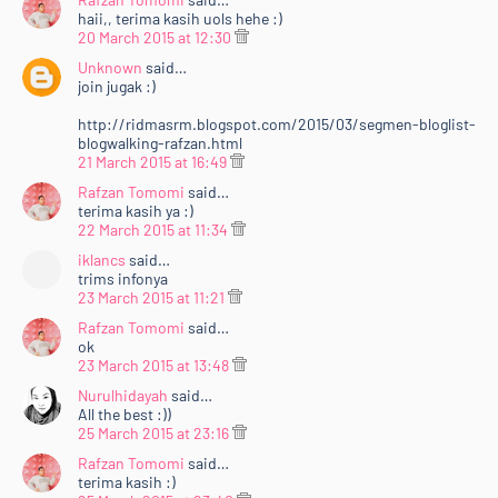
haii,, terima kasih uols hehe :)
20 March 2015 at 12:30
Unknown
said…
join jugak :)
http://ridmasrm.blogspot.com/2015/03/segmen-bloglist-
blogwalking-rafzan.html
21 March 2015 at 16:49
Rafzan Tomomi
said…
terima kasih ya :)
22 March 2015 at 11:34
iklancs
said…
trims infonya
23 March 2015 at 11:21
Rafzan Tomomi
said…
ok
23 March 2015 at 13:48
Nurulhidayah
said…
All the best :))
25 March 2015 at 23:16
Rafzan Tomomi
said…
terima kasih :)