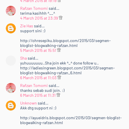
4 March 2015 at 19:19
Rafzan Tomomi
said…
terima kasihhh ^__^
4 March 2015 at 23:39
Zie Has
said…
support sini :)
http://ohresepiku.blogspot.com/2015/03/segmen-
bloglist-blogwalking-rafzan.html
5 March 2015 at 15:51
Sha
said…
yuhuuuuuuu..Sha join ekk ^_^ done follow u..
http://ladiesingreen.blogspot.com/2015/03/segmen-
bloglist-blogwalking-rafzan_6.html
6 March 2015 at 11:03
Rafzan Tomomi
said…
thanks sebab sudi join. :)
6 March 2015 at 11:31
Unknown
said…
Akk dtg support ni :)
http://ayueidris.blogspot.com/2015/03/segmen-bloglist-
blogwalking-rafzan.html