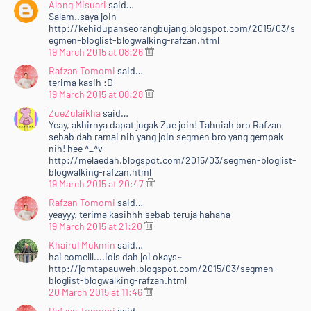
Along Misuari
said…
Salam..saya join
http://kehidupanseorangbujang.blogspot.com/2015/03/s
egmen-bloglist-blogwalking-rafzan.html
19 March 2015 at 08:26
Rafzan Tomomi
said…
terima kasih :D
19 March 2015 at 08:28
ZueZulaikha
said…
Yeay, akhirnya dapat jugak Zue join! Tahniah bro Rafzan
sebab dah ramai nih yang join segmen bro yang gempak
nih! hee ^_^v
http://melaedah.blogspot.com/2015/03/segmen-bloglist-
blogwalking-rafzan.html
19 March 2015 at 20:47
Rafzan Tomomi
said…
yeayyy. terima kasihhh sebab teruja hahaha
19 March 2015 at 21:20
Khairul Mukmin
said…
hai comelll....iols dah joi okays~
http://jomtapauweh.blogspot.com/2015/03/segmen-
bloglist-blogwalking-rafzan.html
20 March 2015 at 11:46
Rafzan Tomomi
said…