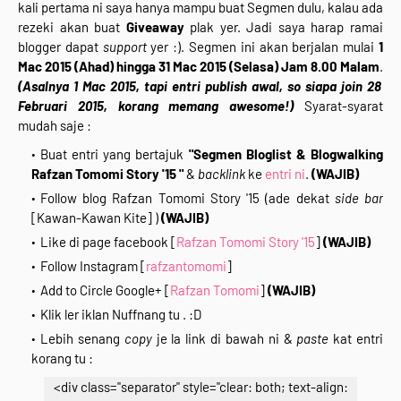
kali pertama ni saya hanya mampu buat Segmen dulu, kalau ada
rezeki akan buat
Giveaway
plak yer. Jadi saya harap ramai
blogger dapat
support
yer :). Segmen ini akan berjalan mulai
1
Mac 2015 (Ahad) hingga 31 Mac 2015 (Selasa) Jam 8.00 Malam
.
(Asalnya 1 Mac 2015, tapi entri publish awal, so siapa join 28
Februari 2015, korang memang awesome!)
Syarat-syarat
mudah saje :
Buat entri yang bertajuk
"Segmen Bloglist & Blogwalking
Rafzan Tomomi Story '15 "
&
backlink
ke
entri ni
.
(WAJIB)
Follow blog Rafzan Tomomi Story '15 (ade dekat
side bar
[Kawan-Kawan Kite] )
(WAJIB)
Like di page facebook [
Rafzan Tomomi Story '15
]
(WAJIB)
Follow Instagram [
rafzantomomi
]
Add to Circle Google+ [
Rafzan Tomomi
]
(WAJIB)
Klik ler iklan Nuffnang tu . :D
Lebih senang
copy
je la link di bawah ni &
paste
kat entri
korang tu :
<div class="separator" style="clear: both; text-align: