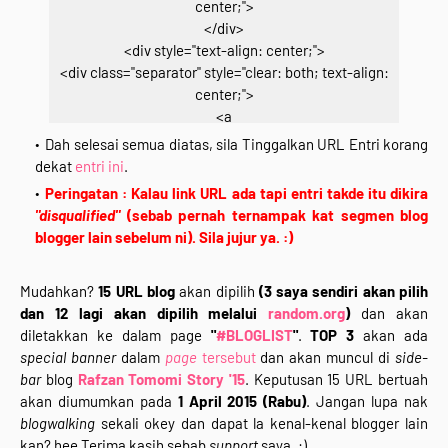
center;">
</div>
<div style="text-align: center;">
<div class="separator" style="clear: both; text-align:
center;">
<a
href="http://www.rafzantomomi.com/2015/02/segme
Dah selesai semua diatas, sila Tinggalkan URL Entri korang
n-bloglist-blogwalking-rts15.html" target="_blank">
dekat
entri ini
.
<img border="0"
Peringatan : Kalau link URL ada tapi entri takde itu dikira
src="https://blogger.googleusercontent.com/img/b/R
"disqualified"
(sebab pernah ternampak kat segmen blog
29vZ2xl/AVvXsEgfb8STwhldHVTzTCWigsElGqc_PPVf1
blogger lain sebelum ni). Sila jujur ya. :)
L5qUXhS9j3KuPpvitzWd14rv6GnZ4hXUL_vSqUXDKrxK
SDixwPJ3VxVcUP2EtNAWPF6XYxuDG8YsfcQFVvh14q
Mudahkan?
15 URL blog
akan dipilih
(3 saya sendiri akan pilih
86kYhhiM8cMtGDAblkOIKR3E/s1600/segmen.png"
dan 12 lagi akan dipilih melalui
random.org
)
dan akan
height="400" width="400" /></a></div>
diletakkan ke dalam page
"
#BLOGLIST
"
.
TOP 3
akan ada
<div class="separator" style="clear: both; text-align:
special banner
dalam
page
tersebut
dan akan muncul di
side-
center;">
bar
blog
Rafzan Tomomi Story '15
. Keputusan 15 URL bertuah
<br /></div>
akan diumumkan pada
1 April 2015 (Rabu)
. Jangan lupa nak
<div class="separator" style="clear: both; text-align:
blogwalking
sekali okey dan dapat la kenal-kenal blogger lain
center;">
kan? hee Terima kasih sebab
support
saya. :)
<i>Klik Pada Gambar Kalau Nak Join :)</i></div>