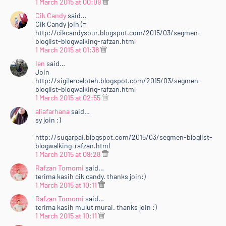
1 March 2015 at 00:09
sp;&lt;/li&gt;<br />
Cik Candy
said…
&lt;li&gt;Add to Circle Google+ [&lt;a
Cik Candy join (=
href="https://plus.google.com/+RafzanTomomi/posts"
http://cikcandysour.blogspot.com/2015/03/segmen-
target="_blank"&gt;Rafzan
bloglist-blogwalking-rafzan.html
Tomomi&lt;/a&gt;]&lt;/li&gt;<br />
1 March 2015 at 01:38
&lt;li&gt;Klik ler iklan Nuffnang di&amp;nbsp;&lt;a
Ien
said…
href="http://www.rafzantomomi.com/2015/02/segme
Join
http://sigilerceloteh.blogspot.com/2015/03/segmen-
n-bloglist-blogwalking-rts15.html"
bloglist-blogwalking-rafzan.html
target="_blank"&gt;blog ni&lt;/a&gt;. :D&lt;/li&gt;<br
1 March 2015 at 02:55
/>
aliafarhana
said…
&lt;li&gt;Lebih senang&lt;i&gt; copy&lt;/i&gt; je la link
sy join :)
di bawah ni&amp;nbsp;&amp;amp;
http://sugarpai.blogspot.com/2015/03/segmen-bloglist-
&lt;i&gt;paste&lt;/i&gt; kat entri korang tu :&lt;/li&gt;
blogwalking-rafzan.html
<br />
1 March 2015 at 09:28
&lt;/ul&gt;<br />
Rafzan Tomomi
said…
&lt;/div&gt;<br />
terima kasih cik candy. thanks join:)
&lt;div style="text-align: justify;"&gt;<br />
1 March 2015 at 10:11
&lt;center&gt;<br />
Rafzan Tomomi
said…
&lt;div style="background-color: #f0f0f0; height:
terima kasih mulut murai. thanks join :)
150px; overflow: scroll; width: 350px;"&gt;<br />
1 March 2015 at 10:11