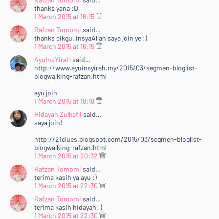
amp;nbsp;&lt;/b&gt;dan akan diletakkan ke dalam
thanks yana :D
1 March 2015 at 16:15
page&lt;b&gt; "&lt;a
href="http://www.rafzantomomi.com/p/bloglist.html"
Rafzan Tomomi
said…
thanks cikgu. insyaAllah saya join ye :)
target="_blank"&gt;#BLOGLIST&lt;/a&gt;"&lt;/b&gt;.
1 March 2015 at 16:15
&lt;b&gt;TOP 3&lt;/b&gt; akan ada &lt;i&gt;special
AyuInsYiraH
said…
banner&lt;/i&gt; dalam &lt;a
http://www.ayuinsyirah.my/2015/03/segmen-bloglist-
href="http://www.rafzantomomi.com/p/bloglist.html"
blogwalking-rafzan.html
target="_blank"&gt;&lt;i&gt;page&lt;/i&gt;
ayu join
tersebut&lt;/a&gt; dan akan muncul di &lt;i&gt;side-
1 March 2015 at 18:18
bar&lt;/i&gt; blog &lt;b&gt;&lt;a
Hidayah Zulkefli
said…
href="http://www.rafzantomomi.com/"
saya join!
target="_blank"&gt;Rafzan Tomomi Story
'15&lt;/a&gt;&lt;/b&gt;. Keputusan 15 URL bertuah
http://21clues.blogspot.com/2015/03/segmen-bloglist-
blogwalking-rafzan.html
akan diumumkan pada &lt;b&gt;1 April 2015
1 March 2015 at 20:32
(Rabu)&lt;/b&gt;. Jom &lt;i&gt;support&lt;/i&gt;
Rafzan Tomomi
kawan-kawan :)&lt;/div&gt;<br />
said…
terima kasih ya ayu :)
&lt;div style="text-align: justify;"&gt;<br />
1 March 2015 at 22:30
&lt;br /&gt;&lt;/div&gt;<br />
Rafzan Tomomi
said…
&lt;div&gt;<br />
terima kasih hidayah :)
&lt;div style="text-align: center;"&gt;<br />
1 March 2015 at 22:30