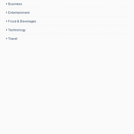
Business
Entertainment
Food & Beverages
Technology
Travel
Home
Mengenai RAFZANTOMOMI.COM
Sitemap
Copyright ©
2026
@RAFZANTOMOMI