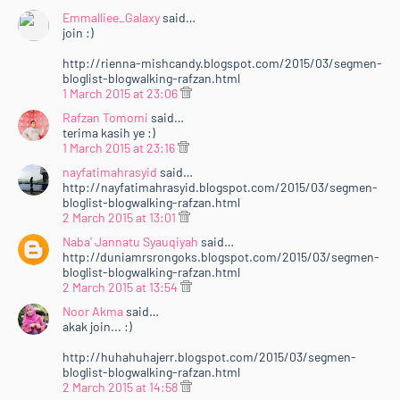
&lt;br /&gt;&lt;/div&gt;<br />
Emmalliee_Galaxy
said…
&lt;br /&gt;&lt;/div&gt;<br />
join :)
<div>
http://rienna-mishcandy.blogspot.com/2015/03/segmen-
<br /></div>
bloglist-blogwalking-rafzan.html
</div>
1 March 2015 at 23:06
<div style="font-color: ffffff; font-family:
Rafzan Tomomi
said…
verdana,arial,sans-serif; font-size: 10px;">
terima kasih ye :)
</div>
1 March 2015 at 23:16
</center>
nayfatimahrasyid
said…
<ul>
http://nayfatimahrasyid.blogspot.com/2015/03/segmen-
bloglist-blogwalking-rafzan.html
<li>Dah selesai semua diatas, sila Tinggalkan URL
2 March 2015 at 13:01
Entri korang dekat <a
Naba' Jannatu Syauqiyah
said…
href="http://www.rafzantomomi.com/2015/02/segme
http://duniamrsrongoks.blogspot.com/2015/03/segmen-
n-bloglist-blogwalking-rts15.html"
bloglist-blogwalking-rafzan.html
target="_blank">entri ini</a>.&nbsp;</li>
2 March 2015 at 13:54
</ul>
Noor Akma
said…
</div>
akak join... :)
<div style="text-align: justify;">
http://huhahuhajerr.blogspot.com/2015/03/segmen-
<br /></div>
bloglist-blogwalking-rafzan.html
<div style="text-align: justify;">
2 March 2015 at 14:58