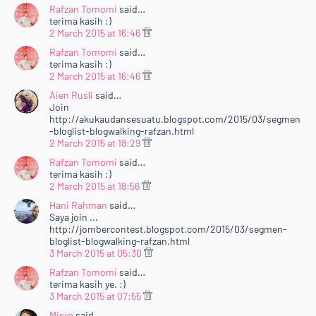
<b>15 URL blog</b> akan dipilih <b>(3 dipilih oleh
Rafzan Tomomi
said…
Rafzan Tomomi dan 12 lagi akan dipilih melalui <a
terima kasih :)
href="http://random.org/">random.org</a>)&nbsp;
2 March 2015 at 16:46
</b>dan akan diletakkan ke dalam page<b> "<a
Rafzan Tomomi
said…
href="http://www.rafzantomomi.com/p/bloglist.html"
terima kasih :)
2 March 2015 at 16:46
target="_blank">#BLOGLIST</a>"</b>. <b>TOP 3</b>
akan ada <i>special banner</i> dalam <a
Aien Rusli
said…
Join
href="http://www.rafzantomomi.com/p/bloglist.html"
http://akukaudansesuatu.blogspot.com/2015/03/segmen
target="_blank"><i>page</i> tersebut</a> dan akan
-bloglist-blogwalking-rafzan.html
muncul di <i>side-bar</i> blog <b><a
2 March 2015 at 18:29
href="http://www.rafzantomomi.com/"
Rafzan Tomomi
said…
target="_blank">Rafzan Tomomi Story '15</a></b>.
terima kasih :)
Keputusan 15 URL bertuah akan diumumkan pada <b>1
2 March 2015 at 18:56
April 2015 (Rabu)</b>. Jom <i>support</i> kawan-
Hani Rahman
said…
Saya join ...
kawan :)</div>
http://jombercontest.blogspot.com/2015/03/segmen-
<div style="text-align: justify;">
bloglist-blogwalking-rafzan.html
<br /></div>
3 March 2015 at 05:30
<div>
Rafzan Tomomi
said…
<div style="text-align: center;">
terima kasih ye. :)
<br /></div>
3 March 2015 at 07:55
<br /></div>
Misya
said…