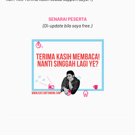
<br /></div>
<div style="text-align: justify;">
SENARAI PESERTA
Syarat-syarat mudah saje :</div>
(Di-update bila saya free.)
<div style="text-align: justify;">
<ul>
<li>Buat entri yang bertajuk <b>"Segmen Bloglist
&amp; Blogwalking Rafzan Tomomi Story '15 "
</b>&nbsp;&amp; <i>backlink </i>ke <a
href="http://www.rafzantomomi.com/2015/02/segme
n-bloglist-blogwalking-rts15.html"
target="_blank">entri ni</a>.</li>
<li>Follow blog Rafzan Tomomi Story '15 (ade dekat
<i>side bar</i> [Kawan-Kawan Kite] )&nbsp;</li>
<li>Like di page facebook [<a
href="https://www.facebook.com/rafzantomomistory"
target="_blank">Rafzan Tomomi Story '15</a>]&nbsp;
</li>
<li>Follow Instagram [<a
href="http://instagram.com/rafzantomomi"
target="_blank">rafzantomomi</a>]&nbsp;</li>