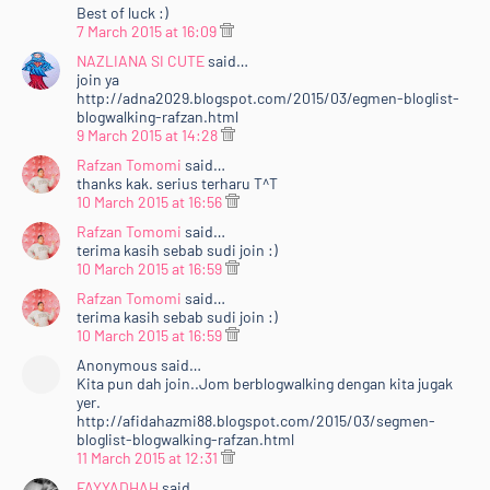
Best of luck :)
7 March 2015 at 16:09
NAZLIANA SI CUTE
said…
join ya
http://adna2029.blogspot.com/2015/03/egmen-bloglist-
blogwalking-rafzan.html
9 March 2015 at 14:28
Rafzan Tomomi
said…
thanks kak. serius terharu T^T
10 March 2015 at 16:56
Rafzan Tomomi
said…
terima kasih sebab sudi join :)
10 March 2015 at 16:59
Rafzan Tomomi
said…
terima kasih sebab sudi join :)
10 March 2015 at 16:59
Anonymous said…
Kita pun dah join..Jom berblogwalking dengan kita jugak
yer.
http://afidahazmi88.blogspot.com/2015/03/segmen-
bloglist-blogwalking-rafzan.html
11 March 2015 at 12:31
FAYYADHAH
said…