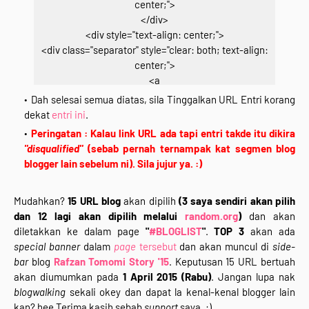
center;">
</div>
<div style="text-align: center;">
<div class="separator" style="clear: both; text-align:
center;">
<a
href="http://www.rafzantomomi.com/2015/02/segme
Dah selesai semua diatas, sila Tinggalkan URL Entri korang
n-bloglist-blogwalking-rts15.html" target="_blank">
dekat
entri ini
.
<img border="0"
Peringatan : Kalau link URL ada tapi entri takde itu dikira
src="https://blogger.googleusercontent.com/img/b/R
"disqualified"
(sebab pernah ternampak kat segmen blog
29vZ2xl/AVvXsEgfb8STwhldHVTzTCWigsElGqc_PPVf1
blogger lain sebelum ni). Sila jujur ya. :)
L5qUXhS9j3KuPpvitzWd14rv6GnZ4hXUL_vSqUXDKrxK
SDixwPJ3VxVcUP2EtNAWPF6XYxuDG8YsfcQFVvh14q
Mudahkan?
15 URL blog
akan dipilih
(3 saya sendiri akan pilih
86kYhhiM8cMtGDAblkOIKR3E/s1600/segmen.png"
dan 12 lagi akan dipilih melalui
random.org
)
dan akan
height="400" width="400" /></a></div>
diletakkan ke dalam page
"
#BLOGLIST
"
.
TOP 3
akan ada
<div class="separator" style="clear: both; text-align:
special banner
dalam
page
tersebut
dan akan muncul di
side-
center;">
bar
blog
Rafzan Tomomi Story '15
. Keputusan 15 URL bertuah
<br /></div>
akan diumumkan pada
1 April 2015 (Rabu)
. Jangan lupa nak
<div class="separator" style="clear: both; text-align:
blogwalking
sekali okey dan dapat la kenal-kenal blogger lain
center;">
kan? hee Terima kasih sebab
support
saya. :)
<i>Klik Pada Gambar Kalau Nak Join :)</i></div>