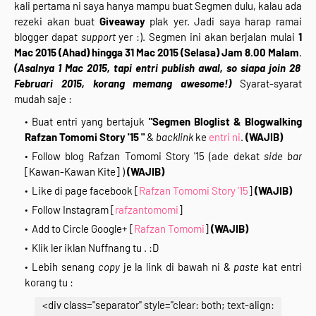
kali pertama ni saya hanya mampu buat Segmen dulu, kalau ada
rezeki akan buat
Giveaway
plak yer. Jadi saya harap ramai
blogger dapat
support
yer :). Segmen ini akan berjalan mulai
1
Mac 2015 (Ahad) hingga 31 Mac 2015 (Selasa) Jam 8.00 Malam
.
(Asalnya 1 Mac 2015, tapi entri publish awal, so siapa join 28
Februari 2015, korang memang awesome!)
Syarat-syarat
mudah saje :
Buat entri yang bertajuk
"Segmen Bloglist & Blogwalking
Rafzan Tomomi Story '15 "
&
backlink
ke
entri ni
.
(WAJIB)
Follow blog Rafzan Tomomi Story '15 (ade dekat
side bar
[Kawan-Kawan Kite] )
(WAJIB)
Like di page facebook [
Rafzan Tomomi Story '15
]
(WAJIB)
Follow Instagram [
rafzantomomi
]
Add to Circle Google+ [
Rafzan Tomomi
]
(WAJIB)
Klik ler iklan Nuffnang tu . :D
Lebih senang
copy
je la link di bawah ni &
paste
kat entri
korang tu :
<div class="separator" style="clear: both; text-align: