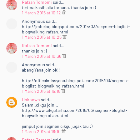
&lt;br /&gt;&lt;/div&gt;<br />
Rafzan Tomomi
said…
terima kasih alia farhana. thanks join :)
&lt;div style="font-color: ffffff; font-family:
1 March 2015 at 10:12
verdana,arial,sans-serif; font-size: 10px;"&gt;<br />
Anonymous said…
&lt;/div&gt;<br />
http://jmbelog.blogspot.com/2015/03/segmen-bloglist-
&lt;/center&gt;<br />
blogwalking-rafzan.html
&lt;ul&gt;<br />
1 March 2015 at 10:25
&lt;li&gt;Dah selesai semua diatas, sila Tinggalkan
Rafzan Tomomi
said…
URL Entri korang dekat &lt;a
thanks join :)
href="http://www.rafzantomomi.com/2015/02/segme
1 March 2015 at 10:36
n-bloglist-blogwalking-rts15.html"
Anonymous said…
target="_blank"&gt;entri
abang Yana join ok!!
ini&lt;/a&gt;.&amp;nbsp;&lt;/li&gt;<br />
http://officalmissyana.blogspot.com/2015/03/segmen-
&lt;/ul&gt;<br />
bloglist-blogwalking-rafzan.html
&lt;/div&gt;<br />
1 March 2015 at 15:18
&lt;div style="text-align: justify;"&gt;<br />
Unknown
said…
&lt;br /&gt;&lt;/div&gt;<br />
Salam..cikgu join...
http://www.cikgufarha.com/2015/03/segmen-bloglist-
&lt;div style="text-align: justify;"&gt;<br />
blogwalking-rafzan.html
&lt;b&gt;15 URL blog&lt;/b&gt; akan dipilih &lt;b&gt;(3
dipilih oleh Rafzan Tomomi dan 12 lagi akan dipilih
jemput join segmen cikgu jugak tau :)
melalui &lt;a
1 March 2015 at 16:10
href="http://random.org/"&gt;random.org&lt;/a&gt;)&
Rafzan Tomomi
said…