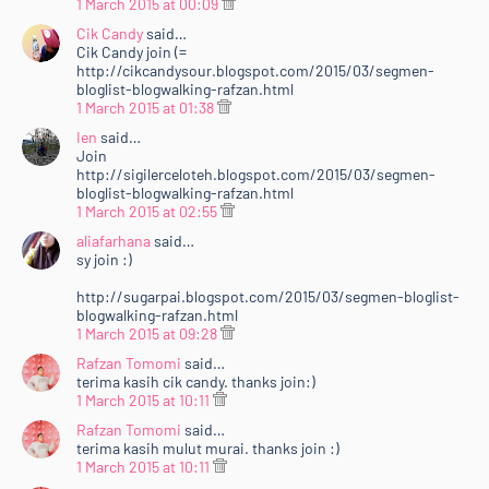
1 March 2015 at 00:09
sp;&lt;/li&gt;<br />
Cik Candy
said…
&lt;li&gt;Add to Circle Google+ [&lt;a
Cik Candy join (=
href="https://plus.google.com/+RafzanTomomi/posts"
http://cikcandysour.blogspot.com/2015/03/segmen-
target="_blank"&gt;Rafzan
bloglist-blogwalking-rafzan.html
Tomomi&lt;/a&gt;]&lt;/li&gt;<br />
1 March 2015 at 01:38
&lt;li&gt;Klik ler iklan Nuffnang di&amp;nbsp;&lt;a
Ien
said…
href="http://www.rafzantomomi.com/2015/02/segme
Join
http://sigilerceloteh.blogspot.com/2015/03/segmen-
n-bloglist-blogwalking-rts15.html"
bloglist-blogwalking-rafzan.html
target="_blank"&gt;blog ni&lt;/a&gt;. :D&lt;/li&gt;<br
1 March 2015 at 02:55
/>
aliafarhana
said…
&lt;li&gt;Lebih senang&lt;i&gt; copy&lt;/i&gt; je la link
sy join :)
di bawah ni&amp;nbsp;&amp;amp;
http://sugarpai.blogspot.com/2015/03/segmen-bloglist-
&lt;i&gt;paste&lt;/i&gt; kat entri korang tu :&lt;/li&gt;
blogwalking-rafzan.html
<br />
1 March 2015 at 09:28
&lt;/ul&gt;<br />
Rafzan Tomomi
said…
&lt;/div&gt;<br />
terima kasih cik candy. thanks join:)
&lt;div style="text-align: justify;"&gt;<br />
1 March 2015 at 10:11
&lt;center&gt;<br />
Rafzan Tomomi
said…
&lt;div style="background-color: #f0f0f0; height:
terima kasih mulut murai. thanks join :)
150px; overflow: scroll; width: 350px;"&gt;<br />
1 March 2015 at 10:11