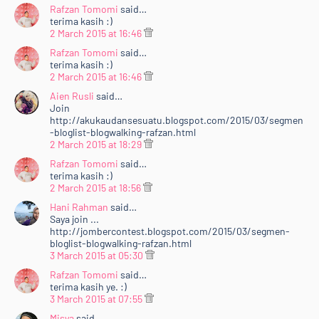
<b>15 URL blog</b> akan dipilih <b>(3 dipilih oleh
Rafzan Tomomi
said…
Rafzan Tomomi dan 12 lagi akan dipilih melalui <a
terima kasih :)
href="http://random.org/">random.org</a>)&nbsp;
2 March 2015 at 16:46
</b>dan akan diletakkan ke dalam page<b> "<a
Rafzan Tomomi
said…
href="http://www.rafzantomomi.com/p/bloglist.html"
terima kasih :)
2 March 2015 at 16:46
target="_blank">#BLOGLIST</a>"</b>. <b>TOP 3</b>
akan ada <i>special banner</i> dalam <a
Aien Rusli
said…
Join
href="http://www.rafzantomomi.com/p/bloglist.html"
http://akukaudansesuatu.blogspot.com/2015/03/segmen
target="_blank"><i>page</i> tersebut</a> dan akan
-bloglist-blogwalking-rafzan.html
muncul di <i>side-bar</i> blog <b><a
2 March 2015 at 18:29
href="http://www.rafzantomomi.com/"
Rafzan Tomomi
said…
target="_blank">Rafzan Tomomi Story '15</a></b>.
terima kasih :)
Keputusan 15 URL bertuah akan diumumkan pada <b>1
2 March 2015 at 18:56
April 2015 (Rabu)</b>. Jom <i>support</i> kawan-
Hani Rahman
said…
Saya join ...
kawan :)</div>
http://jombercontest.blogspot.com/2015/03/segmen-
<div style="text-align: justify;">
bloglist-blogwalking-rafzan.html
<br /></div>
3 March 2015 at 05:30
<div>
Rafzan Tomomi
said…
<div style="text-align: center;">
terima kasih ye. :)
<br /></div>
3 March 2015 at 07:55
<br /></div>
Misya
said…