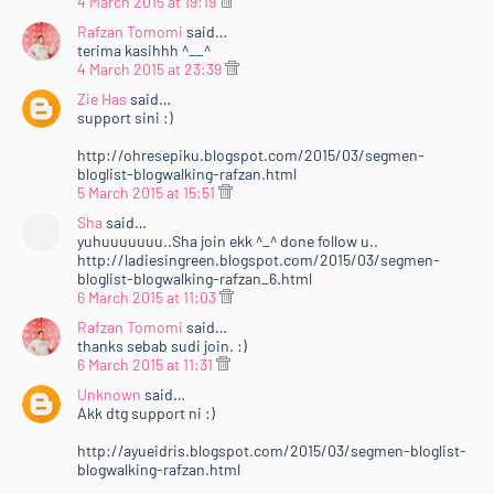
4 March 2015 at 19:19
Rafzan Tomomi
said…
terima kasihhh ^__^
4 March 2015 at 23:39
Zie Has
said…
support sini :)
http://ohresepiku.blogspot.com/2015/03/segmen-
bloglist-blogwalking-rafzan.html
5 March 2015 at 15:51
Sha
said…
yuhuuuuuuu..Sha join ekk ^_^ done follow u..
http://ladiesingreen.blogspot.com/2015/03/segmen-
bloglist-blogwalking-rafzan_6.html
6 March 2015 at 11:03
Rafzan Tomomi
said…
thanks sebab sudi join. :)
6 March 2015 at 11:31
Unknown
said…
Akk dtg support ni :)
http://ayueidris.blogspot.com/2015/03/segmen-bloglist-
blogwalking-rafzan.html