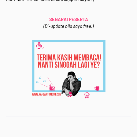
<br /></div>
<div style="text-align: justify;">
SENARAI PESERTA
Syarat-syarat mudah saje :</div>
(Di-update bila saya free.)
<div style="text-align: justify;">
<ul>
<li>Buat entri yang bertajuk <b>"Segmen Bloglist
&amp; Blogwalking Rafzan Tomomi Story '15 "
</b>&nbsp;&amp; <i>backlink </i>ke <a
href="http://www.rafzantomomi.com/2015/02/segme
n-bloglist-blogwalking-rts15.html"
target="_blank">entri ni</a>.</li>
<li>Follow blog Rafzan Tomomi Story '15 (ade dekat
<i>side bar</i> [Kawan-Kawan Kite] )&nbsp;</li>
<li>Like di page facebook [<a
href="https://www.facebook.com/rafzantomomistory"
target="_blank">Rafzan Tomomi Story '15</a>]&nbsp;
</li>
<li>Follow Instagram [<a
href="http://instagram.com/rafzantomomi"
target="_blank">rafzantomomi</a>]&nbsp;</li>