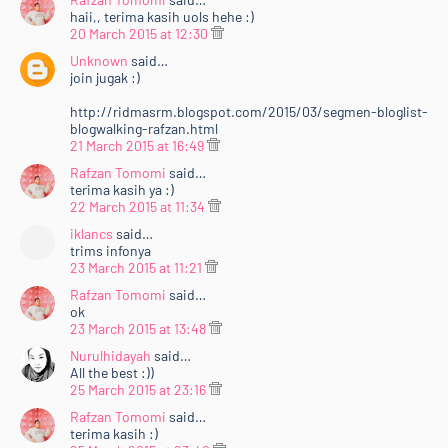
haii,, terima kasih uols hehe :)
20 March 2015 at 12:30
Unknown
said…
join jugak :)
http://ridmasrm.blogspot.com/2015/03/segmen-bloglist-
blogwalking-rafzan.html
21 March 2015 at 16:49
Rafzan Tomomi
said…
terima kasih ya :)
22 March 2015 at 11:34
iklancs
said…
trims infonya
23 March 2015 at 11:21
Rafzan Tomomi
said…
ok
23 March 2015 at 13:48
Nurulhidayah
said…
All the best :))
25 March 2015 at 23:16
Rafzan Tomomi
said…
terima kasih :)