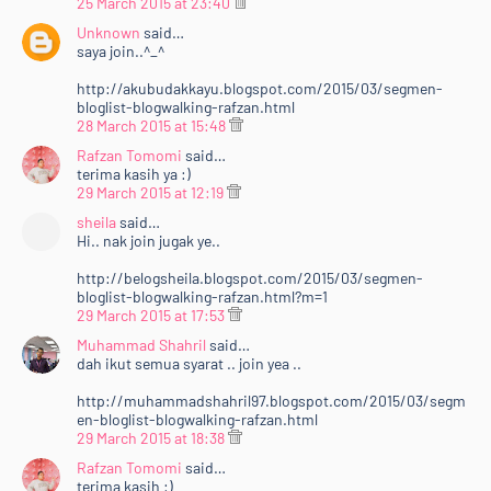
25 March 2015 at 23:40
Unknown
said…
saya join..^_^
http://akubudakkayu.blogspot.com/2015/03/segmen-
bloglist-blogwalking-rafzan.html
28 March 2015 at 15:48
Rafzan Tomomi
said…
terima kasih ya :)
29 March 2015 at 12:19
sheila
said…
Hi.. nak join jugak ye..
http://belogsheila.blogspot.com/2015/03/segmen-
bloglist-blogwalking-rafzan.html?m=1
29 March 2015 at 17:53
Muhammad Shahril
said…
dah ikut semua syarat .. join yea ..
http://muhammadshahril97.blogspot.com/2015/03/segm
en-bloglist-blogwalking-rafzan.html
29 March 2015 at 18:38
Rafzan Tomomi
said…
terima kasih :)