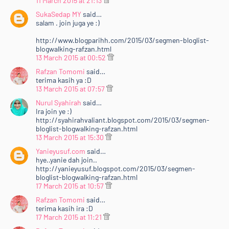
11 March 2015 at 21:13
SukaSedap MY
said…
salam . join juga ye :)
http://www.blogparihh.com/2015/03/segmen-bloglist-
blogwalking-rafzan.html
13 March 2015 at 00:52
Rafzan Tomomi
said…
terima kasih ya :D
13 March 2015 at 07:57
Nurul Syahirah
said…
Ira join ye :)
http://syahirahvaliant.blogspot.com/2015/03/segmen-
bloglist-blogwalking-rafzan.html
13 March 2015 at 15:30
Yanieyusuf.com
said…
hye..yanie dah join..
http://yanieyusuf.blogspot.com/2015/03/segmen-
bloglist-blogwalking-rafzan.html
17 March 2015 at 10:57
Rafzan Tomomi
said…
terima kasih ira :D
17 March 2015 at 11:21