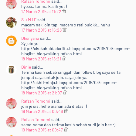
Rafzan Tomomi
said…
hyeee.. terima kasih ye :)
17 March 2015 at 11:22
S u M i E
said…
macam nak join tapi macam x reti pulokk...huhu
17 March 2015 at 16:28
Dksnyana
said…
Sy join ye
http://akukahbidadariitu.blogspot.com/2015/03/segmen-
bloglist-blogwalking-rafzan.html
18 March 2015 at 18:21
Dinie
said…
Terima kasih sebab singgah dan follow blog saya serta
jemput saya untuk join. saya join ya,
http://ukhti-ninja.blogspot.com/2015/03/segmen-
bloglist-blogwalking-rafzan.html
18 March 2015 at 21:07
Rafzan Tomomi
said…
join je sis. hehe arahan ada diatas ;)
19 March 2015 at 00:46
Rafzan Tomomi
said…
sama-sama dan terima kasih sebab sudi join hee :)
19 March 2015 at 00:47