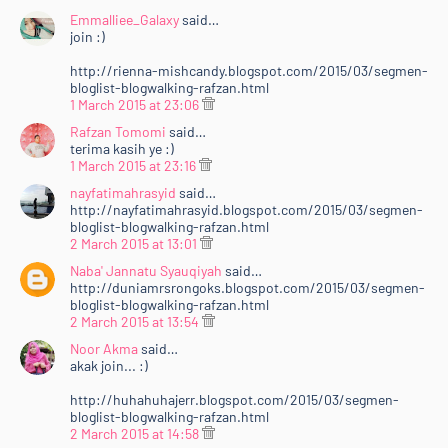
&lt;br /&gt;&lt;/div&gt;<br />
Emmalliee_Galaxy
said…
&lt;br /&gt;&lt;/div&gt;<br />
join :)
<div>
http://rienna-mishcandy.blogspot.com/2015/03/segmen-
<br /></div>
bloglist-blogwalking-rafzan.html
</div>
1 March 2015 at 23:06
<div style="font-color: ffffff; font-family:
Rafzan Tomomi
said…
verdana,arial,sans-serif; font-size: 10px;">
terima kasih ye :)
</div>
1 March 2015 at 23:16
</center>
nayfatimahrasyid
said…
<ul>
http://nayfatimahrasyid.blogspot.com/2015/03/segmen-
bloglist-blogwalking-rafzan.html
<li>Dah selesai semua diatas, sila Tinggalkan URL
2 March 2015 at 13:01
Entri korang dekat <a
Naba' Jannatu Syauqiyah
said…
href="http://www.rafzantomomi.com/2015/02/segme
http://duniamrsrongoks.blogspot.com/2015/03/segmen-
n-bloglist-blogwalking-rts15.html"
bloglist-blogwalking-rafzan.html
target="_blank">entri ini</a>.&nbsp;</li>
2 March 2015 at 13:54
</ul>
Noor Akma
said…
</div>
akak join... :)
<div style="text-align: justify;">
http://huhahuhajerr.blogspot.com/2015/03/segmen-
<br /></div>
bloglist-blogwalking-rafzan.html
<div style="text-align: justify;">
2 March 2015 at 14:58