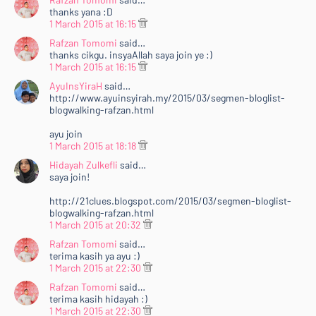
amp;nbsp;&lt;/b&gt;dan akan diletakkan ke dalam
thanks yana :D
1 March 2015 at 16:15
page&lt;b&gt; "&lt;a
href="http://www.rafzantomomi.com/p/bloglist.html"
Rafzan Tomomi
said…
thanks cikgu. insyaAllah saya join ye :)
target="_blank"&gt;#BLOGLIST&lt;/a&gt;"&lt;/b&gt;.
1 March 2015 at 16:15
&lt;b&gt;TOP 3&lt;/b&gt; akan ada &lt;i&gt;special
AyuInsYiraH
said…
banner&lt;/i&gt; dalam &lt;a
http://www.ayuinsyirah.my/2015/03/segmen-bloglist-
href="http://www.rafzantomomi.com/p/bloglist.html"
blogwalking-rafzan.html
target="_blank"&gt;&lt;i&gt;page&lt;/i&gt;
ayu join
tersebut&lt;/a&gt; dan akan muncul di &lt;i&gt;side-
1 March 2015 at 18:18
bar&lt;/i&gt; blog &lt;b&gt;&lt;a
Hidayah Zulkefli
said…
href="http://www.rafzantomomi.com/"
saya join!
target="_blank"&gt;Rafzan Tomomi Story
'15&lt;/a&gt;&lt;/b&gt;. Keputusan 15 URL bertuah
http://21clues.blogspot.com/2015/03/segmen-bloglist-
blogwalking-rafzan.html
akan diumumkan pada &lt;b&gt;1 April 2015
1 March 2015 at 20:32
(Rabu)&lt;/b&gt;. Jom &lt;i&gt;support&lt;/i&gt;
Rafzan Tomomi
kawan-kawan :)&lt;/div&gt;<br />
said…
terima kasih ya ayu :)
&lt;div style="text-align: justify;"&gt;<br />
1 March 2015 at 22:30
&lt;br /&gt;&lt;/div&gt;<br />
Rafzan Tomomi
said…
&lt;div&gt;<br />
terima kasih hidayah :)
&lt;div style="text-align: center;"&gt;<br />
1 March 2015 at 22:30