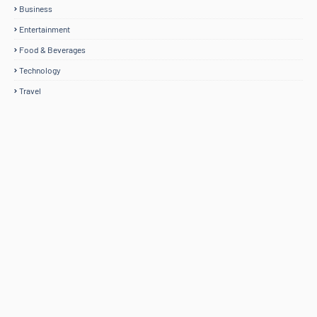
Business
Entertainment
Food & Beverages
Technology
Travel
Home
Mengenai RAFZANTOMOMI.COM
Sitemap
Copyright ©
2026
@RAFZANTOMOMI