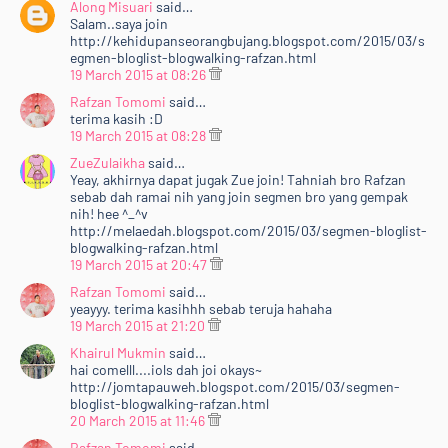
Along Misuari
said…
Salam..saya join
http://kehidupanseorangbujang.blogspot.com/2015/03/s
egmen-bloglist-blogwalking-rafzan.html
19 March 2015 at 08:26
Rafzan Tomomi
said…
terima kasih :D
19 March 2015 at 08:28
ZueZulaikha
said…
Yeay, akhirnya dapat jugak Zue join! Tahniah bro Rafzan
sebab dah ramai nih yang join segmen bro yang gempak
nih! hee ^_^v
http://melaedah.blogspot.com/2015/03/segmen-bloglist-
blogwalking-rafzan.html
19 March 2015 at 20:47
Rafzan Tomomi
said…
yeayyy. terima kasihhh sebab teruja hahaha
19 March 2015 at 21:20
Khairul Mukmin
said…
hai comelll....iols dah joi okays~
http://jomtapauweh.blogspot.com/2015/03/segmen-
bloglist-blogwalking-rafzan.html
20 March 2015 at 11:46
Rafzan Tomomi
said…