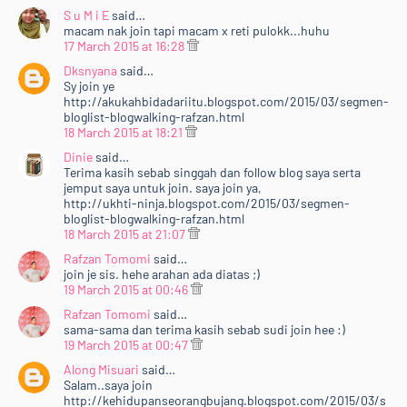
S u M i E
said…
macam nak join tapi macam x reti pulokk...huhu
17 March 2015 at 16:28
Dksnyana
said…
Sy join ye
http://akukahbidadariitu.blogspot.com/2015/03/segmen-
bloglist-blogwalking-rafzan.html
18 March 2015 at 18:21
Dinie
said…
Terima kasih sebab singgah dan follow blog saya serta
jemput saya untuk join. saya join ya,
http://ukhti-ninja.blogspot.com/2015/03/segmen-
bloglist-blogwalking-rafzan.html
18 March 2015 at 21:07
Rafzan Tomomi
said…
join je sis. hehe arahan ada diatas ;)
19 March 2015 at 00:46
Rafzan Tomomi
said…
sama-sama dan terima kasih sebab sudi join hee :)
19 March 2015 at 00:47
Along Misuari
said…
Salam..saya join
http://kehidupanseorangbujang.blogspot.com/2015/03/s