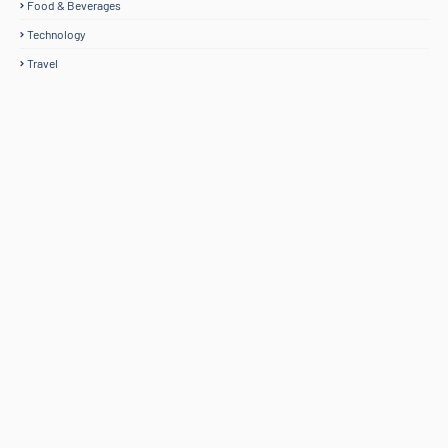
Food & Beverages
Technology
Travel
Home
Mengenai RAFZANTOMOMI.COM
Sitemap
Copyright ©
2026
@RAFZANTOMOMI