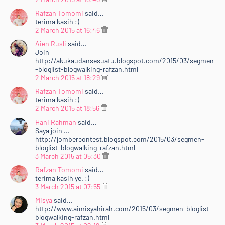
<b>15 URL blog</b> akan dipilih <b>(3 dipilih oleh
Rafzan Tomomi dan 12 lagi akan dipilih melalui <a
Rafzan Tomomi
said…
terima kasih :)
href="http://random.org/">random.org</a>)&nbsp;
2 March 2015 at 16:46
</b>dan akan diletakkan ke dalam page<b> "<a
Aien Rusli
said…
href="http://www.rafzantomomi.com/p/bloglist.html"
Join
target="_blank">#BLOGLIST</a>"</b>. <b>TOP 3</b>
http://akukaudansesuatu.blogspot.com/2015/03/segmen
akan ada <i>special banner</i> dalam <a
-bloglist-blogwalking-rafzan.html
href="http://www.rafzantomomi.com/p/bloglist.html"
2 March 2015 at 18:29
target="_blank"><i>page</i> tersebut</a> dan akan
Rafzan Tomomi
said…
muncul di <i>side-bar</i> blog <b><a
terima kasih :)
2 March 2015 at 18:56
href="http://www.rafzantomomi.com/"
target="_blank">Rafzan Tomomi Story '15</a></b>.
Hani Rahman
said…
Saya join ...
Keputusan 15 URL bertuah akan diumumkan pada <b>1
http://jombercontest.blogspot.com/2015/03/segmen-
April 2015 (Rabu)</b>. Jom <i>support</i> kawan-
bloglist-blogwalking-rafzan.html
kawan :)</div>
3 March 2015 at 05:30
<div style="text-align: justify;">
Rafzan Tomomi
said…
<br /></div>
terima kasih ye. :)
3 March 2015 at 07:55
<div>
<div style="text-align: center;">
Misya
said…
http://www.aimisyahirah.com/2015/03/segmen-bloglist-
<br /></div>
blogwalking-rafzan.html
<br /></div>