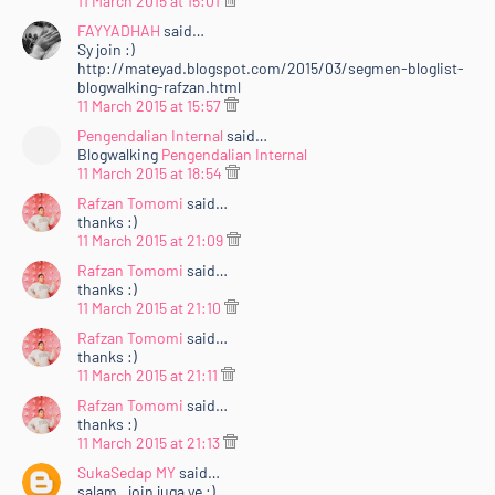
11 March 2015 at 15:01
FAYYADHAH
said…
Sy join :)
http://mateyad.blogspot.com/2015/03/segmen-bloglist-
blogwalking-rafzan.html
11 March 2015 at 15:57
Pengendalian Internal
said…
Blogwalking
Pengendalian Internal
11 March 2015 at 18:54
Rafzan Tomomi
said…
thanks :)
11 March 2015 at 21:09
Rafzan Tomomi
said…
thanks :)
11 March 2015 at 21:10
Rafzan Tomomi
said…
thanks :)
11 March 2015 at 21:11
Rafzan Tomomi
said…
thanks :)
11 March 2015 at 21:13
SukaSedap MY
said…
salam . join juga ye :)