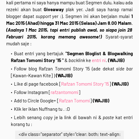
kali pertama ni saya hanya mampu buat Segmen dulu, kalau ada
rezeki akan buat
Giveaway
plak yer. Jadi saya harap ramai
blogger dapat
support
yer :). Segmen ini akan berjalan mulai
1
Mac 2015 (Ahad) hingga 31 Mac 2015 (Selasa) Jam 8.00 Malam
.
(Asalnya 1 Mac 2015, tapi entri publish awal, so siapa join 28
Februari 2015, korang memang awesome!)
Syarat-syarat
mudah saje :
Buat entri yang bertajuk
"Segmen Bloglist & Blogwalking
Rafzan Tomomi Story '15 "
&
backlink
ke
entri ni
.
(WAJIB)
Follow blog Rafzan Tomomi Story '15 (ade dekat
side bar
[Kawan-Kawan Kite] )
(WAJIB)
Like di page facebook [
Rafzan Tomomi Story '15
]
(WAJIB)
Follow Instagram [
rafzantomomi
]
Add to Circle Google+ [
Rafzan Tomomi
]
(WAJIB)
Klik ler iklan Nuffnang tu . :D
Lebih senang
copy
je la link di bawah ni &
paste
kat entri
korang tu :
<div class="separator" style="clear: both; text-align: