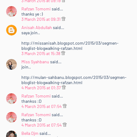
3 March 2015 at 09:19
Rafzan Tomomi
said…
thanks ye :)
3 March 2015 at 09:31
Anisah Abdullah
said…
saya join..
http://missanisah.blogspot.com/2015/03/segmen-
bloglist-blogwalking-rafzan.html
3 March 2015 at 15:38
Miss Syahbanu
said…
join..
http://mulan-sahbanu.blogspot.com/2015/03/segmen-
bloglist-blogwalking-rafzan.html
4 March 2015 at 01:37
Rafzan Tomomi
said…
thankss :D
4 March 2015 at 07:54
Rafzan Tomomi
said…
thankss :D
4 March 2015 at 07:54
Bella Djm
said…