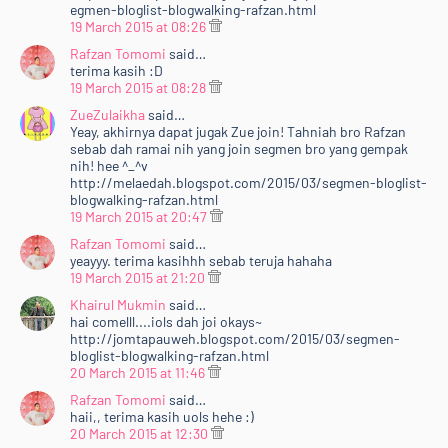
egmen-bloglist-blogwalking-rafzan.html
19 March 2015 at 08:26
Rafzan Tomomi
said…
terima kasih :D
19 March 2015 at 08:28
ZueZulaikha
said…
Yeay, akhirnya dapat jugak Zue join! Tahniah bro Rafzan
sebab dah ramai nih yang join segmen bro yang gempak
nih! hee ^_^v
http://melaedah.blogspot.com/2015/03/segmen-bloglist-
blogwalking-rafzan.html
19 March 2015 at 20:47
Rafzan Tomomi
said…
yeayyy. terima kasihhh sebab teruja hahaha
19 March 2015 at 21:20
Khairul Mukmin
said…
hai comelll....iols dah joi okays~
http://jomtapauweh.blogspot.com/2015/03/segmen-
bloglist-blogwalking-rafzan.html
20 March 2015 at 11:46
Rafzan Tomomi
said…
haii,, terima kasih uols hehe :)
20 March 2015 at 12:30