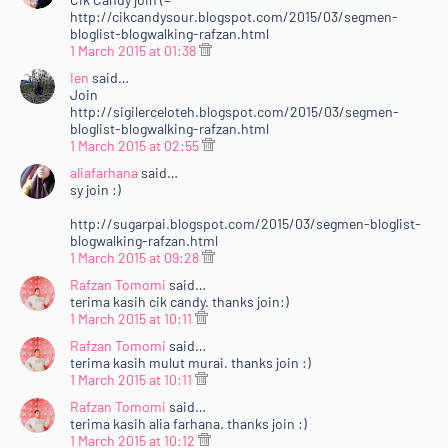
sp;&lt;/li&gt;<br />
http://cikcandysour.blogspot.com/2015/03/segmen-
&lt;li&gt;Add to Circle Google+ [&lt;a
bloglist-blogwalking-rafzan.html
1 March 2015 at 01:38
href="https://plus.google.com/+RafzanTomomi/posts"
target="_blank"&gt;Rafzan
Ien
said…
Join
Tomomi&lt;/a&gt;]&lt;/li&gt;<br />
http://sigilerceloteh.blogspot.com/2015/03/segmen-
&lt;li&gt;Klik ler iklan Nuffnang di&amp;nbsp;&lt;a
bloglist-blogwalking-rafzan.html
href="http://www.rafzantomomi.com/2015/02/segme
1 March 2015 at 02:55
n-bloglist-blogwalking-rts15.html"
aliafarhana
said…
target="_blank"&gt;blog ni&lt;/a&gt;. :D&lt;/li&gt;<br
sy join :)
/>
http://sugarpai.blogspot.com/2015/03/segmen-bloglist-
&lt;li&gt;Lebih senang&lt;i&gt; copy&lt;/i&gt; je la link
blogwalking-rafzan.html
di bawah ni&amp;nbsp;&amp;amp;
1 March 2015 at 09:28
&lt;i&gt;paste&lt;/i&gt; kat entri korang tu :&lt;/li&gt;
Rafzan Tomomi
said…
<br />
terima kasih cik candy. thanks join:)
&lt;/ul&gt;<br />
1 March 2015 at 10:11
&lt;/div&gt;<br />
Rafzan Tomomi
said…
&lt;div style="text-align: justify;"&gt;<br />
terima kasih mulut murai. thanks join :)
1 March 2015 at 10:11
&lt;center&gt;<br />
&lt;div style="background-color: #f0f0f0; height:
Rafzan Tomomi
said…
terima kasih alia farhana. thanks join :)
150px; overflow: scroll; width: 350px;"&gt;<br />
1 March 2015 at 10:12