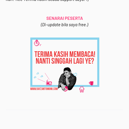
<br /></div>
<div style="text-align: justify;">
SENARAI PESERTA
Syarat-syarat mudah saje :</div>
(Di-update bila saya free.)
<div style="text-align: justify;">
<ul>
<li>Buat entri yang bertajuk <b>"Segmen Bloglist
&amp; Blogwalking Rafzan Tomomi Story '15 "
</b>&nbsp;&amp; <i>backlink </i>ke <a
href="http://www.rafzantomomi.com/2015/02/segme
n-bloglist-blogwalking-rts15.html"
target="_blank">entri ni</a>.</li>
<li>Follow blog Rafzan Tomomi Story '15 (ade dekat
<i>side bar</i> [Kawan-Kawan Kite] )&nbsp;</li>
<li>Like di page facebook [<a
href="https://www.facebook.com/rafzantomomistory"
target="_blank">Rafzan Tomomi Story '15</a>]&nbsp;
</li>
<li>Follow Instagram [<a
href="http://instagram.com/rafzantomomi"
target="_blank">rafzantomomi</a>]&nbsp;</li>