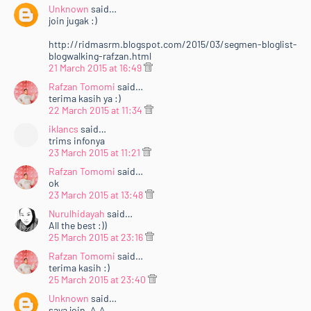
Unknown
said…
join jugak :)
http://ridmasrm.blogspot.com/2015/03/segmen-bloglist-
blogwalking-rafzan.html
21 March 2015 at 16:49
Rafzan Tomomi
said…
terima kasih ya :)
22 March 2015 at 11:34
iklancs
said…
trims infonya
23 March 2015 at 11:21
Rafzan Tomomi
said…
ok
23 March 2015 at 13:48
Nurulhidayah
said…
All the best :))
25 March 2015 at 23:16
Rafzan Tomomi
said…
terima kasih :)
25 March 2015 at 23:40
Unknown
said…
saya join..^_^