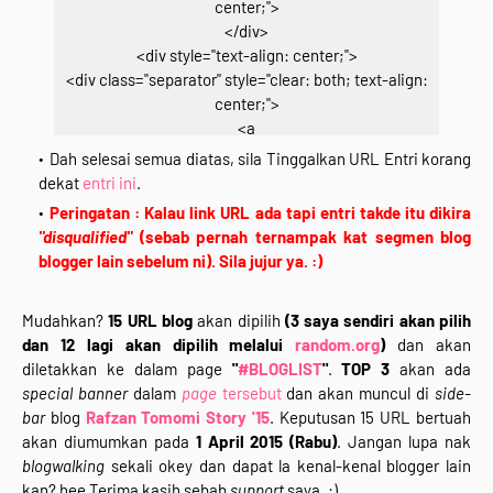
center;">
</div>
<div style="text-align: center;">
<div class="separator" style="clear: both; text-align:
center;">
<a
href="http://www.rafzantomomi.com/2015/02/segme
Dah selesai semua diatas, sila Tinggalkan URL Entri korang
n-bloglist-blogwalking-rts15.html" target="_blank">
dekat
entri ini
.
<img border="0"
Peringatan : Kalau link URL ada tapi entri takde itu dikira
src="https://blogger.googleusercontent.com/img/b/R
"disqualified"
(sebab pernah ternampak kat segmen blog
29vZ2xl/AVvXsEgfb8STwhldHVTzTCWigsElGqc_PPVf1
blogger lain sebelum ni). Sila jujur ya. :)
L5qUXhS9j3KuPpvitzWd14rv6GnZ4hXUL_vSqUXDKrxK
SDixwPJ3VxVcUP2EtNAWPF6XYxuDG8YsfcQFVvh14q
Mudahkan?
15 URL blog
akan dipilih
(3 saya sendiri akan pilih
86kYhhiM8cMtGDAblkOIKR3E/s1600/segmen.png"
dan 12 lagi akan dipilih melalui
random.org
)
dan akan
height="400" width="400" /></a></div>
diletakkan ke dalam page
"
#BLOGLIST
"
.
TOP 3
akan ada
<div class="separator" style="clear: both; text-align:
special banner
dalam
page
tersebut
dan akan muncul di
side-
center;">
bar
blog
Rafzan Tomomi Story '15
. Keputusan 15 URL bertuah
<br /></div>
akan diumumkan pada
1 April 2015 (Rabu)
. Jangan lupa nak
<div class="separator" style="clear: both; text-align:
blogwalking
sekali okey dan dapat la kenal-kenal blogger lain
center;">
kan? hee Terima kasih sebab
support
saya. :)
<i>Klik Pada Gambar Kalau Nak Join :)</i></div>