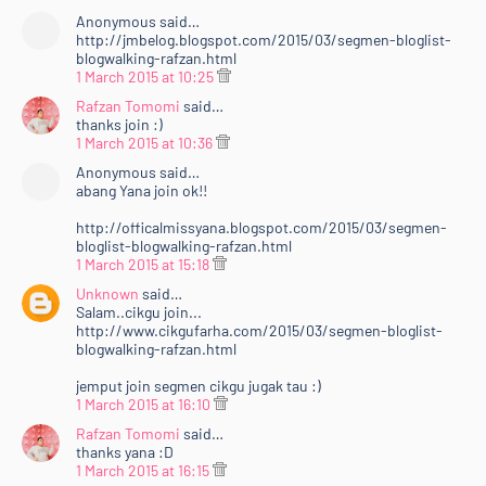
&lt;br /&gt;&lt;/div&gt;<br />
Anonymous said…
&lt;div style="font-color: ffffff; font-family:
http://jmbelog.blogspot.com/2015/03/segmen-bloglist-
verdana,arial,sans-serif; font-size: 10px;"&gt;<br />
blogwalking-rafzan.html
&lt;/div&gt;<br />
1 March 2015 at 10:25
&lt;/center&gt;<br />
Rafzan Tomomi
said…
&lt;ul&gt;<br />
thanks join :)
1 March 2015 at 10:36
&lt;li&gt;Dah selesai semua diatas, sila Tinggalkan
URL Entri korang dekat &lt;a
Anonymous said…
abang Yana join ok!!
href="http://www.rafzantomomi.com/2015/02/segme
n-bloglist-blogwalking-rts15.html"
http://officalmissyana.blogspot.com/2015/03/segmen-
target="_blank"&gt;entri
bloglist-blogwalking-rafzan.html
1 March 2015 at 15:18
ini&lt;/a&gt;.&amp;nbsp;&lt;/li&gt;<br />
&lt;/ul&gt;<br />
Unknown
said…
Salam..cikgu join...
&lt;/div&gt;<br />
http://www.cikgufarha.com/2015/03/segmen-bloglist-
&lt;div style="text-align: justify;"&gt;<br />
blogwalking-rafzan.html
&lt;br /&gt;&lt;/div&gt;<br />
&lt;div style="text-align: justify;"&gt;<br />
jemput join segmen cikgu jugak tau :)
1 March 2015 at 16:10
&lt;b&gt;15 URL blog&lt;/b&gt; akan dipilih &lt;b&gt;(3
dipilih oleh Rafzan Tomomi dan 12 lagi akan dipilih
Rafzan Tomomi
said…
thanks yana :D
melalui &lt;a
1 March 2015 at 16:15
href="http://random.org/"&gt;random.org&lt;/a&gt;)&