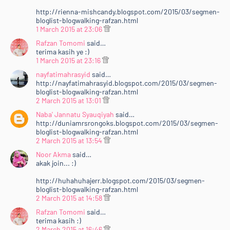
&lt;br /&gt;&lt;/div&gt;<br />
http://rienna-mishcandy.blogspot.com/2015/03/segmen-
&lt;br /&gt;&lt;/div&gt;<br />
bloglist-blogwalking-rafzan.html
<div>
1 March 2015 at 23:06
<br /></div>
Rafzan Tomomi
said…
</div>
terima kasih ye :)
1 March 2015 at 23:16
<div style="font-color: ffffff; font-family:
verdana,arial,sans-serif; font-size: 10px;">
nayfatimahrasyid
said…
http://nayfatimahrasyid.blogspot.com/2015/03/segmen-
</div>
bloglist-blogwalking-rafzan.html
</center>
2 March 2015 at 13:01
<ul>
Naba' Jannatu Syauqiyah
said…
<li>Dah selesai semua diatas, sila Tinggalkan URL
http://duniamrsrongoks.blogspot.com/2015/03/segmen-
Entri korang dekat <a
bloglist-blogwalking-rafzan.html
href="http://www.rafzantomomi.com/2015/02/segme
2 March 2015 at 13:54
n-bloglist-blogwalking-rts15.html"
Noor Akma
said…
target="_blank">entri ini</a>.&nbsp;</li>
akak join... :)
</ul>
http://huhahuhajerr.blogspot.com/2015/03/segmen-
</div>
bloglist-blogwalking-rafzan.html
<div style="text-align: justify;">
2 March 2015 at 14:58
<br /></div>
Rafzan Tomomi
said…
<div style="text-align: justify;">
terima kasih :)
2 March 2015 at 16:46