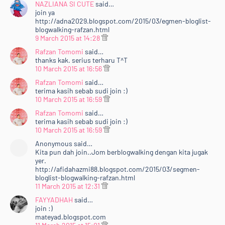
NAZLIANA SI CUTE
said…
join ya
http://adna2029.blogspot.com/2015/03/egmen-bloglist-
blogwalking-rafzan.html
9 March 2015 at 14:28
Rafzan Tomomi
said…
thanks kak. serius terharu T^T
10 March 2015 at 16:56
Rafzan Tomomi
said…
terima kasih sebab sudi join :)
10 March 2015 at 16:59
Rafzan Tomomi
said…
terima kasih sebab sudi join :)
10 March 2015 at 16:59
Anonymous said…
Kita pun dah join..Jom berblogwalking dengan kita jugak
yer.
http://afidahazmi88.blogspot.com/2015/03/segmen-
bloglist-blogwalking-rafzan.html
11 March 2015 at 12:31
FAYYADHAH
said…
join :)
mateyad.blogspot.com