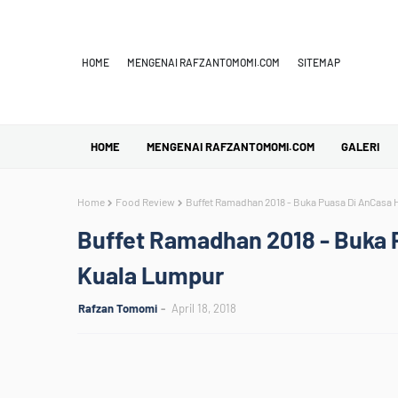
HOME
MENGENAI RAFZANTOMOMI.COM
SITEMAP
HOME
MENGENAI RAFZANTOMOMI.COM
GALERI
Home
Food Review
Buffet Ramadhan 2018 - Buka Puasa Di AnCasa 
Buffet Ramadhan 2018 - Buka 
Kuala Lumpur
Rafzan Tomomi
April 18, 2018