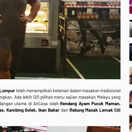
 Lumpur
telah menampilkan kelainan dalam masakan tradisional
angkan. Ada lebih 120 pilihan menu sajian masakan Melayu yang
idangan utama di AnCasa ialah
Rendang Ayam Pucuk Maman,
s, Kambing Golek, Ikan Bakar
dan
Rebung Masak Lemak Cili