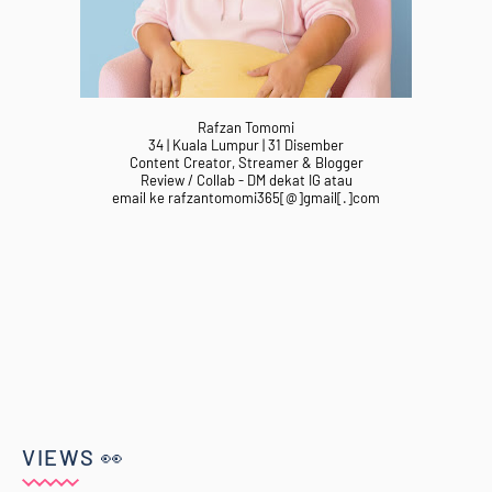
Rafzan Tomomi
34 | Kuala Lumpur | 31 Disember
Content Creator, Streamer & Blogger
Review / Collab - DM dekat IG atau
email ke rafzantomomi365[@]gmail[.]com
VIEWS 👀