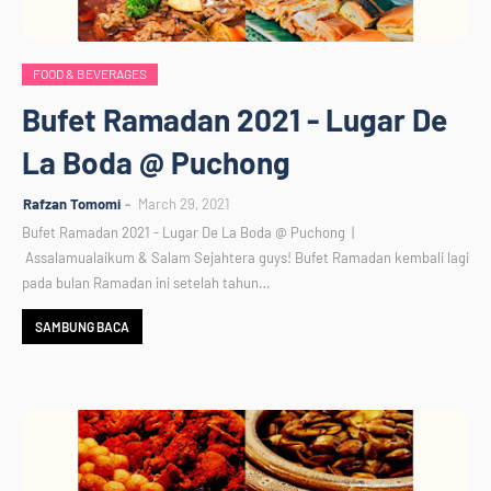
FOOD & BEVERAGES
Bufet Ramadan 2021 - Lugar De
La Boda @ Puchong
Rafzan Tomomi
March 29, 2021
Bufet Ramadan 2021 - Lugar De La Boda @ Puchong |
Assalamualaikum & Salam Sejahtera guys! Bufet Ramadan kembali lagi
pada bulan Ramadan ini setelah tahun…
SAMBUNG BACA