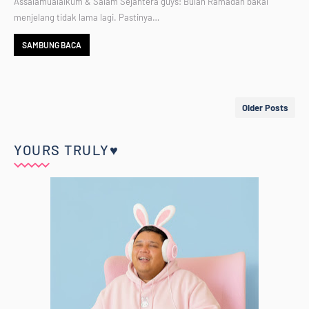
Assalamualaikum & Salam Sejahtera guys! Bulan Ramadan bakal
menjelang tidak lama lagi. Pastinya…
SAMBUNG BACA
Older Posts
YOURS TRULY♥