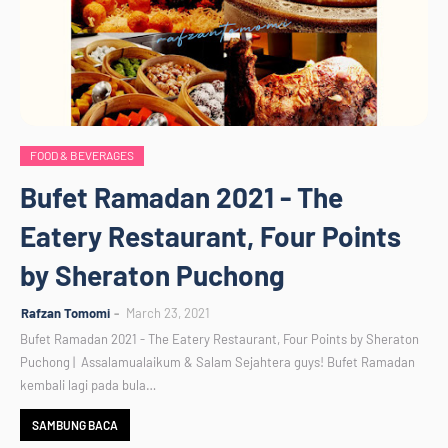
FOOD & BEVERAGES
Bufet Ramadan 2021 - The
Eatery Restaurant, Four Points
by Sheraton Puchong
Rafzan Tomomi
March 23, 2021
Bufet Ramadan 2021 - The Eatery Restaurant, Four Points by Sheraton
Puchong | Assalamualaikum & Salam Sejahtera guys! Bufet Ramadan
kembali lagi pada bula…
SAMBUNG BACA