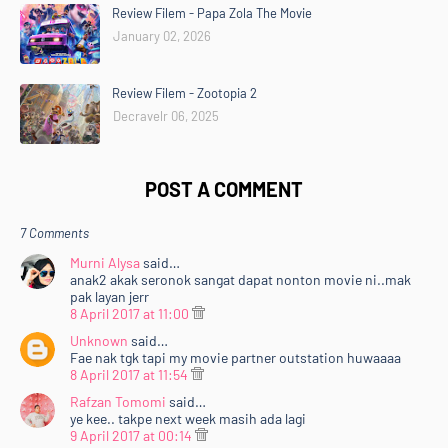
Review Filem - Papa Zola The Movie
January 02, 2026
Review Filem - Zootopia 2
Decravelr 06, 2025
POST A COMMENT
7 Comments
Murni Alysa
said…
anak2 akak seronok sangat dapat nonton movie ni..mak
pak layan jerr
8 April 2017 at 11:00
Unknown
said…
Fae nak tgk tapi my movie partner outstation huwaaaa
8 April 2017 at 11:54
Rafzan Tomomi
said…
ye kee.. takpe next week masih ada lagi
9 April 2017 at 00:14