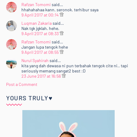
Rafzan Tomomi
said…
hhahahahaa kann. seronok. terhibur saya
9 April 2017 at 00:14
Luqman Zakaria
said…
Nak tgk jgklah. hehe.
9 April 2017 at 08:33
Rafzan Tomomi
said…
Jangan lupa tengok hehe
9 April 2017 at 08:55
Nurul Syahirah
said…
kita yang dah dewasa ni pun terbahak tengok cite ni.. tapi
seriously memang sangat2 best :D
23 June 2017 at 16:56
Post a Comment
YOURS TRULY♥