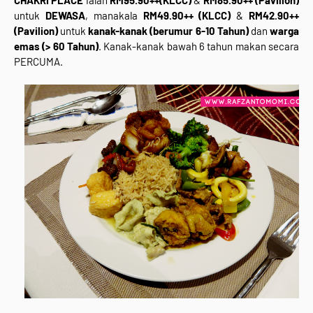
untuk
DEWASA
, manakala
RM49.90++ (KLCC)
&
RM42.90++
(Pavilion)
untuk
kanak-kanak (berumur 6-10 Tahun)
dan
warga
emas (> 60 Tahun)
. Kanak-kanak bawah 6 tahun makan secara
PERCUMA.