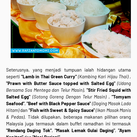
Seterusnya, yang menjadi tumpuan ialah hidangan utama
seperti
"Lamb in Thai Green Curry"
(Kambing Kari Hijau Thai)
,
"Prawn with Butter Sauce topped with Salted Egg"
(Udang
Bersama Sos Mentega dan Telur Masin)
,
"Stir Fried Squid with
Salted Egg"
(Sotong Goreng Dengan Telur Masin)
,
"Tomyam
Seafood"
,
"Beef with Black Pepper Sauce"
(Daging Masak Lada
Hitam)
dan
"Fish with Sweet & Spicy Sauce"
(Ikan Masak Manis
& Pedas)
. Tidak dilupakan, beberapa makanan pilihan orang
Malaysia juga termasuk dalam buffet ramadhan ini termasuk
"Rendang Daging Tok"
,
"Masak Lemak Gulai Daging"
,
"Ayam
Kapitan"
dan
"Nasi Beriani"
.