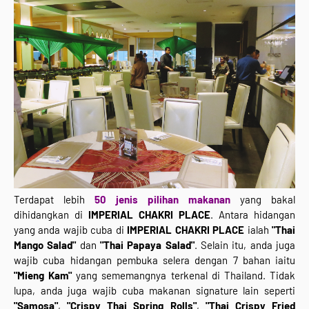
Terdapat lebih
50 jenis pilihan makanan
yang bakal
dihidangkan di
IMPERIAL CHAKRI PLACE
. Antara hidangan
yang anda wajib cuba di
IMPERIAL CHAKRI PLACE
ialah
"Thai
Mango Salad"
dan
"Thai Papaya Salad"
. Selain itu, anda juga
wajib cuba hidangan pembuka selera dengan 7 bahan iaitu
"Mieng Kam"
yang sememangnya terkenal di Thailand. Tidak
lupa, anda juga wajib cuba makanan signature lain seperti
"Samosa"
,
"Crispy Thai Spring Rolls"
,
"Thai Crispy Fried