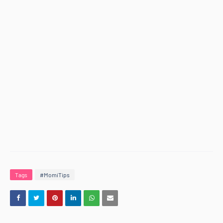
Tags
#MomiTips