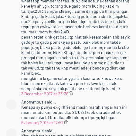
whatsapp member rpt tau..tup2 die ade..nak tanak dorang
kene lyn ah yg kitorang due gado mcm kucing kat dlm
tu..sjak2013 sampai skrang ..sume dlm gp da fhm prangai
kmi. tp gado kecik jela..kitorang putus pon sbb tu jugak la.
due2 ego.. yg pelik..org len klau dgn ex da tak tgur da.kalu
tegur pon awkward je suasana da berbeza,kami tak.die tak
thu malu mcm budak2 XD.
penah tedetik nk get back tp niat tak kesampaian sbb asyik
gado je tp gado pon skejap pastu baik blek mcm takde
pape je yg blaku pastu gado blek.. gp tu mmg meriah la sbb
kami gado..mmg klaka XD..pastu due2 pon masuk air gak
prangai mmg ngam la haha,tp tula..persoalannye knp kami
tak boleh kalu tak tegu..saya kalu boleh mmg nk je die tu
tak wujud,tp tak tahu knp mesti ade je bende yg dkat kan
kami blek..
mungkin ni la game catur yg allah kasi..who knows kan..
biar la ape nk jdi.nak kata lwn pon tak kwn lagi la tak
sampai skrang saye tak pasti ape relationship kami :')
3 December 2017 at 23:36
Anonymous said…
Kenapa sy punya ex girlfriend masih marah smpai hari ini
mcm mnatu kmi putus dlu. 21/02/17sbb dia ada pihak
munsuh aku bf bru dia..blh tolong x tips yg lgi bgus
6 January 2018 at 17:51
Anonymous said…
Klau dh hmpir satu tahun dia Marah mcm mna tu