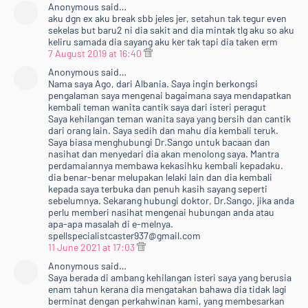
Anonymous said…
aku dgn ex aku break sbb jeles jer, setahun tak tegur even
sekelas but baru2 ni dia sakit and dia mintak tlg aku so aku
keliru samada dia sayang aku ker tak tapi dia taken erm
7 August 2019 at 16:40
Anonymous said…
Nama saya Ago, dari Albania. Saya ingin berkongsi
pengalaman saya mengenai bagaimana saya mendapatkan
kembali teman wanita cantik saya dari isteri peragut
Saya kehilangan teman wanita saya yang bersih dan cantik
dari orang lain. Saya sedih dan mahu dia kembali teruk.
Saya biasa menghubungi Dr.Sango untuk bacaan dan
nasihat dan menyedari dia akan menolong saya. Mantra
perdamaiannya membawa kekasihku kembali kepadaku.
dia benar-benar melupakan lelaki lain dan dia kembali
kepada saya terbuka dan penuh kasih sayang seperti
sebelumnya. Sekarang hubungi doktor, Dr.Sango, jika anda
perlu memberi nasihat mengenai hubungan anda atau
apa-apa masalah di e-melnya.
spellspecialistcaster937@gmail.com
11 June 2021 at 17:03
Anonymous said…
Saya berada di ambang kehilangan isteri saya yang berusia
enam tahun kerana dia mengatakan bahawa dia tidak lagi
berminat dengan perkahwinan kami, yang membesarkan