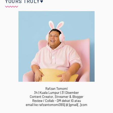
YOURS TRULY♥
Rafzan Tomomi
34 | Kuala Lumpur | 31 Disember
Content Creator, Streamer & Blogger
Review / Collab - DM dekat IG atau
email ke rafzantomomi365[@]gmail[.]com