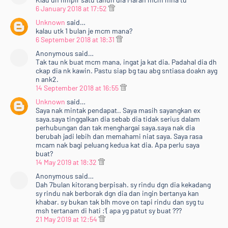
6 January 2018 at 17:52
Unknown
said…
kalau utk 1 bulan je mcm mana?
6 September 2018 at 18:31
Anonymous said…
Tak tau nk buat mcm mana, ingat ja kat dia. Padahal dia dh
ckap dia nk kawin. Pastu siap bg tau abg sntiasa doakn ayg
n ank2.
14 September 2018 at 16:55
Unknown
said…
Saya nak mintak pendapat.. Saya masih sayangkan ex
saya.saya tinggalkan dia sebab dia tidak serius dalam
perhubungan dan tak menghargai saya.saya nak dia
berubah jadi lebih dan memahami niat saya. Saya rasa
mcam nak bagi peluang kedua kat dia. Apa perlu saya
buat?
14 May 2019 at 18:32
Anonymous said…
Dah 7bulan kitorang berpisah. sy rindu dgn dia kekadang
sy rindu nak berborak dgn dia dan ingin bertanya kan
khabar. sy bukan tak blh move on tapi rindu dan syg tu
msh tertanam di hati :'( apa yg patut sy buat ???
21 May 2019 at 12:54