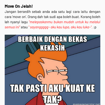
Move On Jelah!
Jangan bersedih sebab anda ada satu lagi cara iaitu dengan
cara 'move on'. Orang dah tak sudi apa boleh buat. Korang boleh
lah nyanyi lagu
"melepaskanmu bukan mudah untuk ku melalui
semua ini"
atau
" sayanggggg~ aku kau lupa, aku kau luka~".
:p