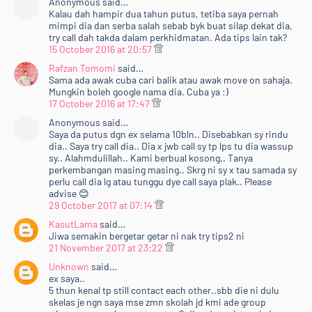
Anonymous said…
Kalau dah hampir dua tahun putus, tetiba saya pernah
mimpi dia dan serba salah sebab byk buat silap dekat dia,
try call dah takda dalam perkhidmatan. Ada tips lain tak?
15 October 2016 at 20:57
Rafzan Tomomi
said…
Sama ada awak cuba cari balik atau awak move on sahaja.
Mungkin boleh google nama dia. Cuba ya :)
17 October 2016 at 17:47
Anonymous said…
Saya da putus dgn ex selama 10bln.. Disebabkan sy rindu
dia.. Saya try call dia.. Dia x jwb call sy tp lps tu dia wassup
sy.. Alahmdulillah.. Kami berbual kosong.. Tanya
perkembangan masing masing.. Skrg ni sy x tau samada sy
perlu call dia lg atau tunggu dye call saya plak.. Please
advise 😊
29 October 2017 at 07:14
KasutLama
said…
Jiwa semakin bergetar getar ni nak try tips2 ni
21 November 2017 at 23:22
Unknown
said…
ex saya..
5 thun kenal tp still contact each other..sbb die ni dulu
skelas je ngn saya mse zmn skolah jd kmi ade group