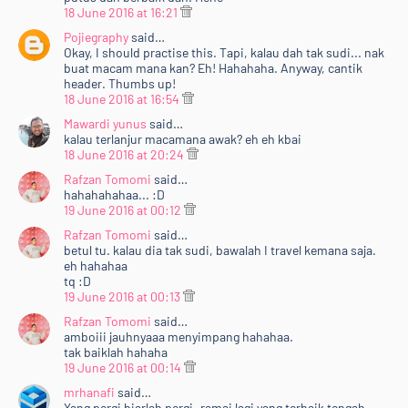
18 June 2016 at 16:21
Pojiegraphy
said…
Okay, I should practise this. Tapi, kalau dah tak sudi... nak
buat macam mana kan? Eh! Hahahaha. Anyway, cantik
header. Thumbs up!
18 June 2016 at 16:54
Mawardi yunus
said…
kalau terlanjur macamana awak? eh eh kbai
18 June 2016 at 20:24
Rafzan Tomomi
said…
hahahahahaa... :D
19 June 2016 at 00:12
Rafzan Tomomi
said…
betul tu. kalau dia tak sudi, bawalah I travel kemana saja.
eh hahahaa
tq :D
19 June 2016 at 00:13
Rafzan Tomomi
said…
amboiii jauhnyaaa menyimpang hahahaa.
tak baiklah hahaha
19 June 2016 at 00:14
mrhanafi
said…
Yang pergi biarlah pergi..ramai lagi yang terbaik tengah