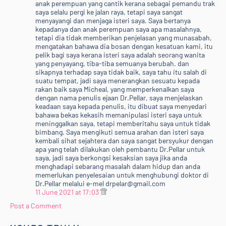
anak perempuan yang cantik kerana sebagai pemandu trak
saya selalu pergi ke jalan raya, tetapi saya sangat
menyayangi dan menjaga isteri saya. Saya bertanya
kepadanya dan anak perempuan saya apa masalahnya,
tetapi dia tidak memberikan penjelasan yang munasabah,
mengatakan bahawa dia bosan dengan kesatuan kami, itu
pelik bagi saya kerana isteri saya adalah seorang wanita
yang penyayang, tiba-tiba semuanya berubah. dan
sikapnya terhadap saya tidak baik, saya tahu itu salah di
suatu tempat, jadi saya menerangkan sesuatu kepada
rakan baik saya Micheal, yang memperkenalkan saya
dengan nama penulis ejaan Dr.Pellar, saya menjelaskan
keadaan saya kepada penulis, itu dibuat saya menyedari
bahawa bekas kekasih memanipulasi isteri saya untuk
meninggalkan saya, tetapi memberitahu saya untuk tidak
bimbang. Saya mengikuti semua arahan dan isteri saya
kembali sihat sejahtera dan saya sangat bersyukur dengan
apa yang telah dilakukan oleh pembantu Dr.Pellar untuk
saya, jadi saya berkongsi kesaksian saya jika anda
menghadapi sebarang masalah dalam hidup dan anda
memerlukan penyelesaian untuk menghubungi doktor di
Dr.Pellar melalui e-mel drpelar@gmail.com
11 June 2021 at 17:03
Post a Comment