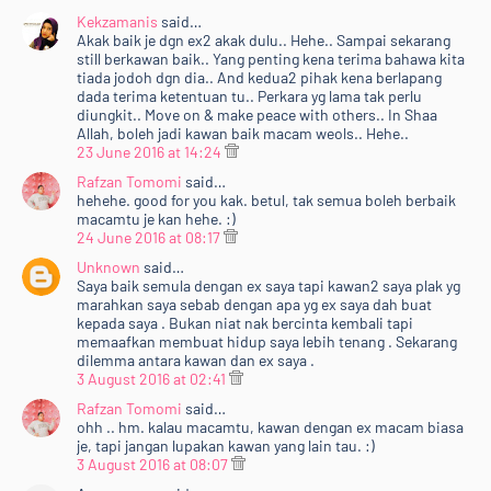
Kekzamanis
said…
Akak baik je dgn ex2 akak dulu.. Hehe.. Sampai sekarang
still berkawan baik.. Yang penting kena terima bahawa kita
tiada jodoh dgn dia.. And kedua2 pihak kena berlapang
dada terima ketentuan tu.. Perkara yg lama tak perlu
diungkit.. Move on & make peace with others.. In Shaa
Allah, boleh jadi kawan baik macam weols.. Hehe..
23 June 2016 at 14:24
Rafzan Tomomi
said…
hehehe. good for you kak. betul, tak semua boleh berbaik
macamtu je kan hehe. :)
24 June 2016 at 08:17
Unknown
said…
Saya baik semula dengan ex saya tapi kawan2 saya plak yg
marahkan saya sebab dengan apa yg ex saya dah buat
kepada saya . Bukan niat nak bercinta kembali tapi
memaafkan membuat hidup saya lebih tenang . Sekarang
dilemma antara kawan dan ex saya .
3 August 2016 at 02:41
Rafzan Tomomi
said…
ohh .. hm. kalau macamtu, kawan dengan ex macam biasa
je, tapi jangan lupakan kawan yang lain tau. :)
3 August 2016 at 08:07