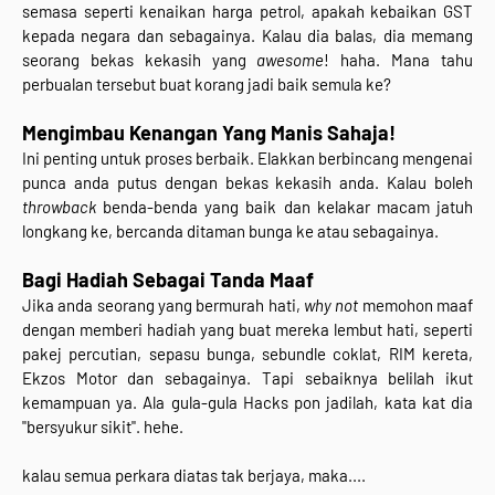
semasa seperti kenaikan harga petrol, apakah kebaikan GST
kepada negara dan sebagainya. Kalau dia balas, dia memang
seorang bekas kekasih yang
awesome
! haha. Mana tahu
perbualan tersebut buat korang jadi baik semula ke?
Mengimbau Kenangan Yang Manis Sahaja!
Ini penting untuk proses berbaik. Elakkan berbincang mengenai
punca anda putus dengan bekas kekasih anda. Kalau boleh
throwback
benda-benda yang baik dan kelakar macam jatuh
longkang ke, bercanda ditaman bunga ke atau sebagainya.
Bagi Hadiah Sebagai Tanda Maaf
Jika anda seorang yang bermurah hati,
why not
memohon maaf
dengan memberi hadiah yang buat mereka lembut hati, seperti
pakej percutian, sepasu bunga, sebundle coklat, RIM kereta,
Ekzos Motor dan sebagainya. Tapi sebaiknya belilah ikut
kemampuan ya. Ala gula-gula Hacks pon jadilah, kata kat dia
"bersyukur sikit". hehe.
kalau semua perkara diatas tak berjaya, maka....