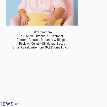
Rafzan Tomomi
34 | Kuala Lumpur | 31 Disember
Content Creator, Streamer & Blogger
Review / Collab - DM dekat IG atau
email ke rafzantomomi365[@]gmail[.]com
VIEWS 👀