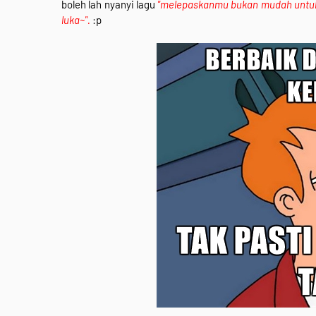
boleh lah nyanyi lagu
"melepaskanmu bukan mudah untuk 
luka~".
:p