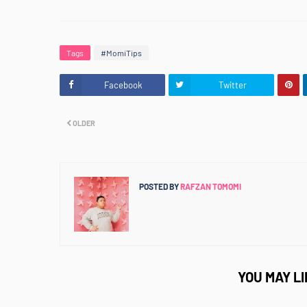
Tags
#MomiTips
Facebook
Twitter
OLDER
POSTED BY
RAFZAN TOMOMI
YOU MAY L