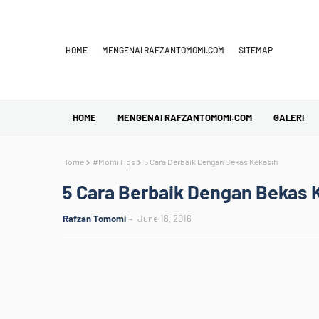
HOME
MENGENAI RAFZANTOMOMI.COM
SITEMAP
HOME
MENGENAI RAFZANTOMOMI.COM
GALERI
Home
#MomiTips
5 Cara Berbaik Dengan Bekas Kekasih
5 Cara Berbaik Dengan Bekas 
Rafzan Tomomi
June 18, 2016