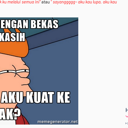
ku melalui semua ini"
atau
" sayanggggg~ aku kau lupa, aku kau