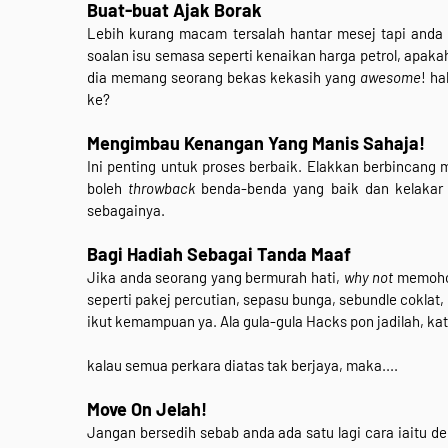
Buat-buat Ajak Borak
Lebih kurang macam tersalah hantar mesej tapi anda
soalan isu semasa seperti kenaikan harga petrol, apak
dia memang seorang bekas kekasih yang
awesome
! h
ke?
Mengimbau Kenangan Yang Manis Sahaja!
Ini penting untuk proses berbaik. Elakkan berbincang
boleh
throwback
benda-benda yang baik dan kelakar
sebagainya.
Bagi Hadiah Sebagai Tanda Maaf
Jika anda seorang yang bermurah hati,
why not
memohon
seperti pakej percutian, sepasu bunga, sebundle coklat,
ikut kemampuan ya. Ala gula-gula Hacks pon jadilah, kata
kalau semua perkara diatas tak berjaya, maka....
Move On Jelah!
Jangan bersedih sebab anda ada satu lagi cara iaitu de