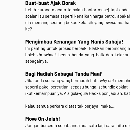
Buat-buat Ajak Borak
Lebih kurang macam tersalah hantar mesej tapi anda
soalan isu semasa seperti kenaikan harga petrol, apak
dia memang seorang bekas kekasih yang
awesome
! h
ke?
Mengimbau Kenangan Yang Manis Sahaja!
Ini penting untuk proses berbaik. Elakkan berbincang
boleh
throwback
benda-benda yang baik dan kelakar
sebagainya.
Bagi Hadiah Sebagai Tanda Maaf
Jika anda seorang yang bermurah hati,
why not
memohon
seperti pakej percutian, sepasu bunga, sebundle coklat,
ikut kemampuan ya. Ala gula-gula Hacks pon jadilah, kata
kalau semua perkara diatas tak berjaya, maka....
Move On Jelah!
Jangan bersedih sebab anda ada satu lagi cara iaitu de