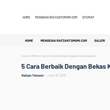
HOME
MENGENAI RAFZANTOMOMI.COM
SITEMAP
HOME
MENGENAI RAFZANTOMOMI.COM
GALERI
Home
#MomiTips
5 Cara Berbaik Dengan Bekas Kekasih
5 Cara Berbaik Dengan Bekas 
Rafzan Tomomi
June 18, 2016