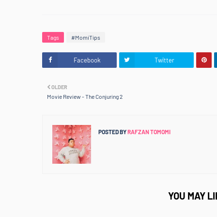
Tags
#MomiTips
Facebook
Twitter
OLDER
Movie Review - The Conjuring 2
POSTED BY
RAFZAN TOMOMI
YOU MAY L