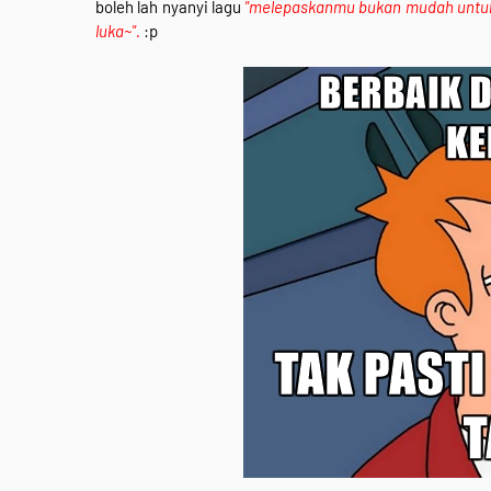
boleh lah nyanyi lagu
"melepaskanmu bukan mudah untuk 
luka~".
:p