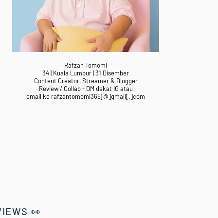
Rafzan Tomomi
34 | Kuala Lumpur | 31 Disember
Content Creator, Streamer & Blogger
Review / Collab - DM dekat IG atau
email ke rafzantomomi365[@]gmail[.]com
VIEWS 👀