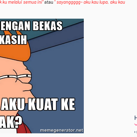
ku melalui semua ini"
atau
" sayanggggg~ aku kau lupa, aku kau