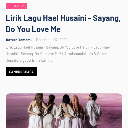
LIRIK 2022
Lirik Lagu Hael Husaini - Sayang,
Do You Love Me
Rafzan Tomomi
December 02, 2022
Lirik Lagu Hael Husaini - Sayang, Do You Love Me Lirik Lagu Hael
Husaini - Sayang, Do You Love Me? | Assalamualaikum & Salam
Sejahtera guys! Entri kali in…
SAMBUNG BACA