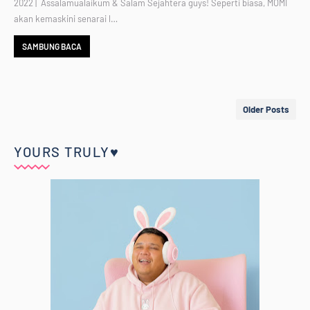
2022 | Assalamualaikum & Salam Sejahtera guys! Seperti biasa, MOMI
akan kemaskini senarai l…
SAMBUNG BACA
Older Posts
YOURS TRULY♥