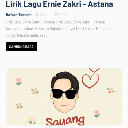
Lirik Lagu Ernie Zakri - Astana
Rafzan Tomomi
December 09, 2022
Lirik Lagu Ernie Zakri - Astana Lirik Lagu Ernie Zakri - Astana |
Assalamualaikum & Salam Sejahtera guys! Entri kali ini Momi nak
kongsi kepada anda, sebu…
SAMBUNG BACA