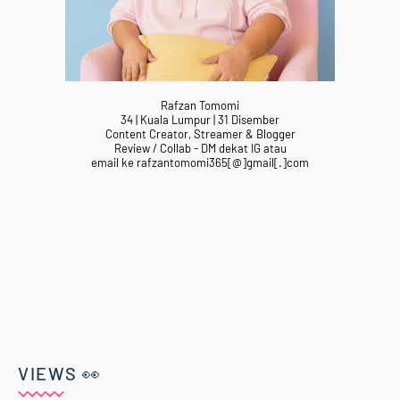
Rafzan Tomomi
34 | Kuala Lumpur | 31 Disember
Content Creator, Streamer & Blogger
Review / Collab - DM dekat IG atau
email ke rafzantomomi365[@]gmail[.]com
VIEWS 👀