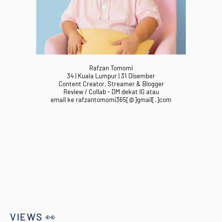
Rafzan Tomomi
34 | Kuala Lumpur | 31 Disember
Content Creator, Streamer & Blogger
Review / Collab - DM dekat IG atau
email ke rafzantomomi365[@]gmail[.]com
VIEWS 👀