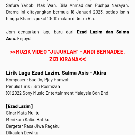
Safura Ya'cob, Mak Wan, Dilla Ahmad dan Pushpa Narayan.
Drama ini
ditayangkan bermula 18 Januari 2023, setiap Isnin
hingga Khamis pukul 10:00 malam di Astro Ria.
Jom dengarkan lagu baru dari
Ezad Lazim dan Salma
Asis
.
Enjoys!
>>MUZIK VIDEO “JUJURLAH” - ANDI BERNADEE,
<<
ZIZI KIRANA
Lirik Lagu Ezad Lazim, Salma Asis - Akira
Komposer : Bael0n, Pjay Hamzah
Penulis Lirik : Siti Rosmizah
(C)
2022 Sony Music Entertainment Malaysia Sdn Bhd
[Ezad Lazim]
Sinar Mata Mu Itu
Menikam Kalbu Hatiku
Bergetar Rasa Jiwa Ragaku
Dikaulah Dewiku