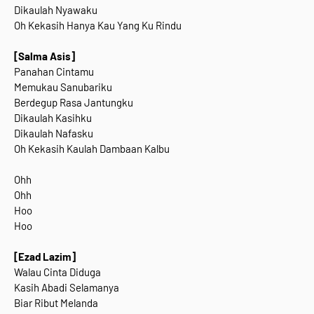
Dikaulah Nyawaku
Oh Kekasih Hanya Kau Yang Ku Rindu
[Salma Asis]
Panahan Cintamu
Memukau Sanubariku
Berdegup Rasa Jantungku
Dikaulah Kasihku
Dikaulah Nafasku
Oh Kekasih Kaulah Dambaan Kalbu
Ohh
Ohh
Hoo
Hoo
[Ezad Lazim]
Walau Cinta Diduga
Kasih Abadi Selamanya
Biar Ribut Melanda