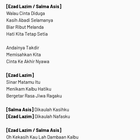
[Ezad Lazim / Salma Asis]
Walau Cinta Diduga
Kasih Abadi Selamanya
Biar Ribut Melanda
Hati Kita Tetap Setia
Andainya Takdir
Memisahkan Kita
Cinta Ke Akhir Nyawa
[Ezad Lazim]
Sinar Matamu Itu
Menikam Kalbu Hatiku
Bergetar Rasa Jiwa Ragaku
[Salma Asis]
Dikaulah Kasihku
[Ezad Lazim]
Dikaulah Nafasku
[Ezad Lazim / Salma Asis]
Oh Kekasih Kau Lah Dambaan Kalbu