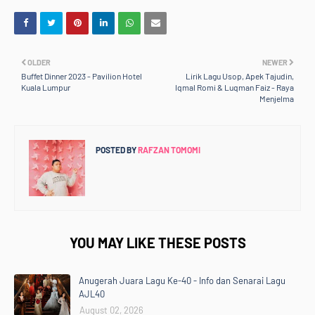
OLDER
NEWER
Buffet Dinner 2023 - Pavilion Hotel
Lirik Lagu Usop, Apek Tajudin,
Kuala Lumpur
Iqmal Romi & Luqman Faiz - Raya
Menjelma
POSTED BY
RAFZAN TOMOMI
YOU MAY LIKE THESE POSTS
Anugerah Juara Lagu Ke-40 - Info dan Senarai Lagu
AJL40
August 02, 2026