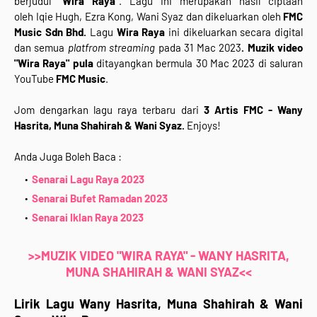
berjudul
"
Wira Raya
"
.
Lagu ini merupakan hasil ciptaan
oleh
Iqie Hugh, Ezra Kong, Wani Syaz dan
dikeluarkan
oleh
FMC
Music Sdn Bhd
.
Lagu
Wira Raya
ini
dikeluarkan secara digital
dan semua
platfrom streaming
pada
31 Mac
2023
. Muzik video
"
Wira Raya
" pula
ditayangkan bermula 30 Mac 2023 di saluran
YouTube
FMC Music
.
Jom dengarkan lagu raya terbaru dari
3
Artis FMC -
Wany
Hasrita, Muna Shahirah & Wani Syaz
.
Enjoys!
Anda Juga Boleh Baca :
Senarai Lagu Raya 2023
Senarai Bufet Ramadan 2023
Senarai Iklan Raya 2023
>>MUZIK VIDEO "WIRA RAYA" - WANY HASRITA,
MUNA SHAHIRAH & WANI SYAZ<<
Lirik Lagu Wany Hasrita, Muna Shahirah & Wani