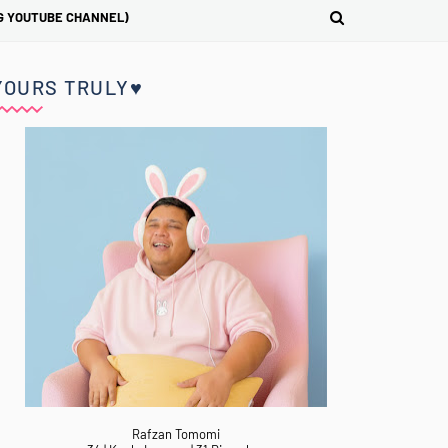
G YOUTUBE CHANNEL)
YOURS TRULY♥
Rafzan Tomomi