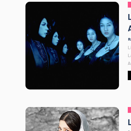
R
L
L
A