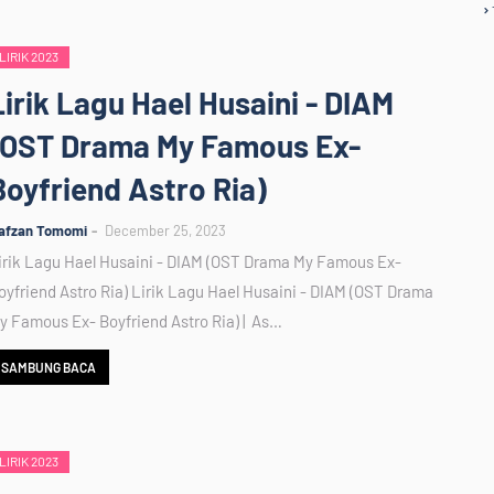
LIRIK 2023
Lirik Lagu Hael Husaini - DIAM
(OST Drama My Famous Ex-
Boyfriend Astro Ria)
afzan Tomomi
December 25, 2023
irik Lagu Hael Husaini - DIAM (OST Drama My Famous Ex-
oyfriend Astro Ria) Lirik Lagu Hael Husaini - DIAM (OST Drama
y Famous Ex- Boyfriend Astro Ria) | As…
SAMBUNG BACA
LIRIK 2023