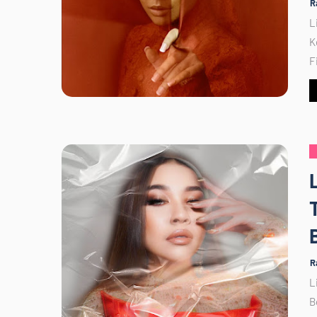
R
L
K
F
R
L
B