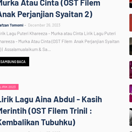
Murka Atau Cinta (OST Filem
Anak Perjanjian Syaitan 2)
afzan Tomomi
December 26, 2023
irik Lagu Puteri Khareeza - Murka atau Cinta Lirik Lagu Puteri
hareeza - Murka Atau Cinta (OST Filem Anak Perjanjian Syaitan
 ) | Assalamualaikum & Sa…
SAMBUNG BACA
LIRIK 2023
Lirik Lagu Aina Abdul - Kasih
Merintih (OST Filem Trinil :
Kembalikan Tubuhku)