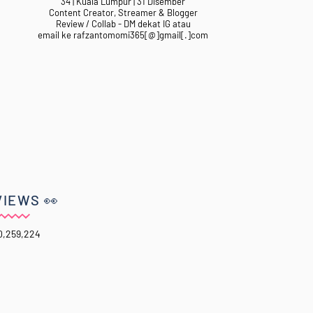
34 | Kuala Lumpur | 31 Disember
Content Creator, Streamer & Blogger
Review / Collab - DM dekat IG atau
email ke rafzantomomi365[@]gmail[.]com
VIEWS 👀
0,259,224