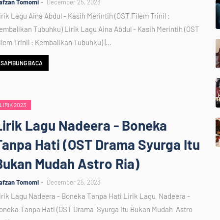
afzan Tomomi
December 25, 2023
irik Lagu Aina Abdul - Kasih Merintih (OST Filem Trinil :
embalikan Tubuhku) Lirik Lagu Aina Abdul - Kasih Merintih (OST
ilem Trinil : Kembalikan Tubuhku) |…
SAMBUNG BACA
LIRIK 2023
Lirik Lagu Nadeera - Boneka
Tanpa Hati (OST Drama Syurga Itu
Bukan Mudah Astro Ria)
afzan Tomomi
December 25, 2023
irik Lagu Nadeera - Boneka Tanpa Hati Lirik Lagu Nadeera -
oneka Tanpa Hati (OST Drama Syurga Itu Bukan Mudah Astro