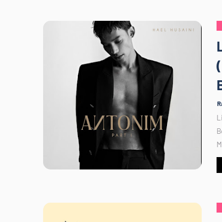
R
L
B
M