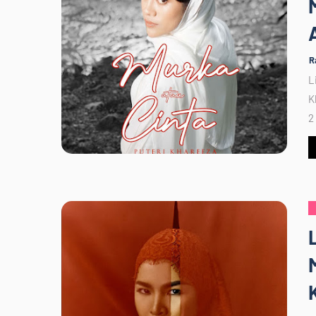
R
L
K
2