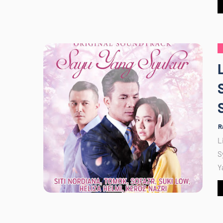
R
L
S
Y