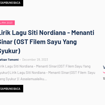
SAMBUNG BACA
LIRIK 2023
Lirik Lagu Siti Nordiana - Menanti
Sinar (OST Filem Sayu Yang
Syukur)
afzan Tomomi
December 28, 2023
irik Lagu Siti Nordiana - Menanti Sinar (OST Filem Sayu Yang
yukur) Lirik Lagu Siti Nordiana - Menanti Sinar (OST Filem Sayu
1
ang Syukur ) | Assalamualaiku…
SAMBUNG BACA