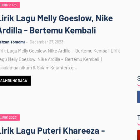
LIRIK 2023
Lirik Lagu Melly Goeslow, Nike
Ardilla - Bertemu Kembali
afzan Tomomi
December 27, 2023
irik Lagu Melly Goeslow, Nike Ardilla - Bertemu Kembali Lirik
agu Melly Goeslow, Nike Ardilla - Bertemu Kembali |
ssalamualaikum & Salam Sejahtera g…
SAMBUNG BACA
LIRIK 2023
Lirik Lagu Puteri Khareeza -