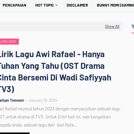
PENCAPAIAN
HOT TOPIC
DISCLAIMER
BUNNY MOMI (GAMIN
Show All
LIRIK 2023
Lirik Lagu Awi Rafael - Hanya
Tuhan Yang Tahu (OST Drama
Cinta Bersemi Di Wadi Safiyyah
TV3)
afzan Tomomi
January 18, 2024
wi Rafael muncul tahun 2023 dengan menyanyikan sebuah lagu
ST untuk drama di TV3. Untuk Entri kali ini, nak kongsikan
epada anda, sebuah lagu dari Awi Rafa…