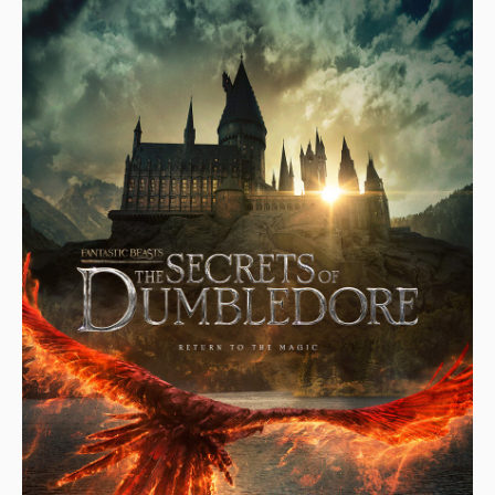
Home
Mengenai RAFZANTOMOMI.COM
Sitemap
Copyright ©
2026
@RAFZANTOMOMI