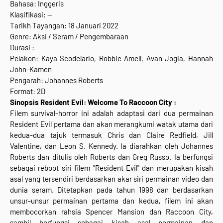
Bahasa: Inggeris
Klasifikasi: --
Tarikh Tayangan: 18 Januari 2022
Genre: Aksi / Seram / Pengembaraan
Durasi :
Pelakon: Kaya Scodelario, Robbie Amell, Avan Jogia, Hannah
John-Kamen
Pengarah: Johannes Roberts
Format: 2D
Sinopsis Resident Evil: Welcome To Raccoon City :
Filem survival-horror ini adalah adaptasi dari dua permainan
Resident Evil pertama dan akan merangkumi watak utama dari
kedua-dua tajuk termasuk Chris dan Claire Redfield, Jill
Valentine, dan Leon S. Kennedy. Ia diarahkan oleh Johannes
Roberts dan ditulis oleh Roberts dan Greg Russo. Ia berfungsi
sebagai reboot siri filem "Resident Evil" dan merupakan kisah
asal yang tersendiri berdasarkan akar siri permainan video dan
dunia seram. Ditetapkan pada tahun 1998 dan berdasarkan
unsur-unsur permainan pertama dan kedua, filem ini akan
membocorkan rahsia Spencer Mansion dan Raccoon City,
sambil berfungsi sebagai kisah asal permainan dan