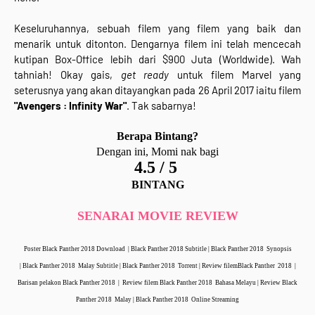
Keseluruhannya, sebuah filem yang filem yang baik dan
menarik untuk ditonton. Dengarnya filem ini telah mencecah
kutipan Box-Office lebih dari $900 Juta (Worldwide). Wah
tahniah! Okay gais,
get ready
untuk filem Marvel yang
seterusnya yang akan ditayangkan pada 26 April 2017 iaitu filem
"Avengers : Infinity War"
. Tak sabarnya!
Berapa Bintang?
Dengan ini, Momi nak bagi
4.5 / 5
BINTANG
SENARAI MOVIE REVIEW
Poster Black Panther 2018 Download |
Black Panther 2018 Subtitle |
Black Panther 2018 Synopsis
|
Black Panther 2018 Malay Subtitle |
Black Panther 2018 Torrent | Review filem
Black Panther 2018
|
Barisan pelakon
Black Panther 2018 | Review filem
Black Panther 2018 Bahasa Melayu | Review
Black
Panther 2018 Malay |
Black Panther 2018 Online Streaming