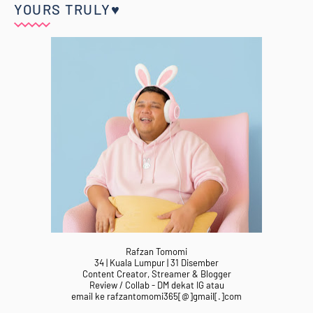
YOURS TRULY♥
Rafzan Tomomi
34 | Kuala Lumpur | 31 Disember
Content Creator, Streamer & Blogger
Review / Collab - DM dekat IG atau
email ke rafzantomomi365[@]gmail[.]com