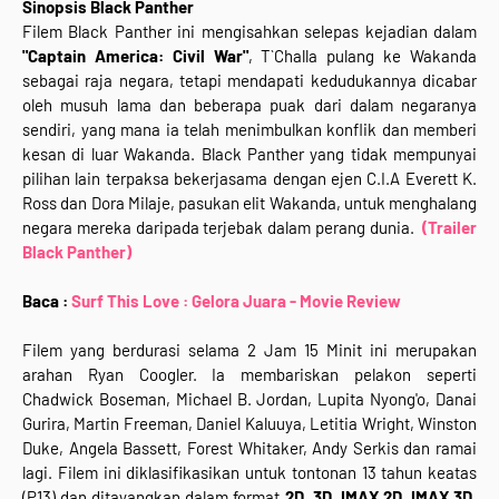
Sinopsis
Black Panther
Filem Black Panther ini mengisahkan selepas kejadian dalam
"Captain America: Civil War"
, T`Challa pulang ke Wakanda
sebagai raja negara, tetapi mendapati kedudukannya dicabar
oleh musuh lama dan beberapa puak dari dalam negaranya
sendiri, yang mana ia telah menimbulkan konflik dan memberi
kesan di luar Wakanda. Black Panther yang tidak mempunyai
pilihan lain terpaksa bekerjasama dengan ejen C.I.A Everett K.
Ross dan Dora Milaje, pasukan elit Wakanda, untuk menghalang
negara mereka daripada terjebak dalam perang dunia.
(Trailer
Black Panther)
Baca :
Surf This Love : Gelora Juara - Movie Review
Filem yang berdurasi selama 2 Jam 15 Minit ini merupakan
arahan Ryan Coogler. Ia membariskan pelakon seperti
Chadwick Boseman, Michael B. Jordan, Lupita Nyong'o, Danai
Gurira, Martin Freeman, Daniel Kaluuya, Letitia Wright, Winston
Duke, Angela Bassett, Forest Whitaker, Andy Serkis dan ramai
lagi. Filem ini diklasifikasikan untuk tontonan 13 tahun keatas
(P13) dan ditayangkan dalam format
2D, 3D, IMAX 2D, IMAX 3D,