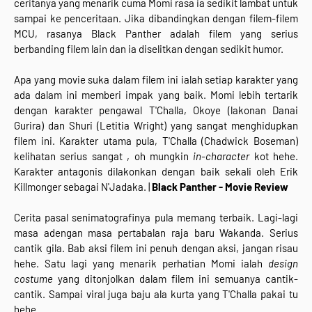
ceritanya yang menarik cuma Momi rasa ia sedikit lambat untuk
sampai ke penceritaan. Jika dibandingkan dengan filem-filem
MCU, rasanya Black Panther adalah filem yang serius
berbanding filem lain dan ia diselitkan dengan sedikit humor.
Apa yang movie suka dalam filem ini ialah setiap karakter yang
ada dalam ini memberi impak yang baik. Momi lebih tertarik
dengan karakter pengawal T'Challa, Okoye (lakonan Danai
Gurira) dan Shuri (Letitia Wright) yang sangat menghidupkan
filem ini. Karakter utama pula, T'Challa (Chadwick Boseman)
kelihatan serius sangat , oh mungkin
in-character
kot hehe.
Karakter antagonis dilakonkan dengan baik sekali oleh Erik
Killmonger sebagai N'Jadaka. |
Black Panther - Movie Review
Cerita pasal senimatografinya pula memang terbaik. Lagi-lagi
masa adengan masa pertabalan raja baru Wakanda. Serius
cantik gila. Bab aksi filem ini penuh dengan aksi, jangan risau
hehe. Satu lagi yang menarik perhatian Momi ialah
design
costume
yang ditonjolkan dalam filem ini semuanya cantik-
cantik. Sampai viral juga baju ala kurta yang T'Challa pakai tu
hehe.