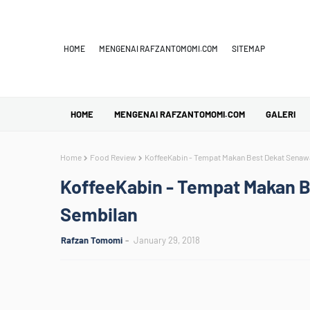
HOME
MENGENAI RAFZANTOMOMI.COM
SITEMAP
HOME
MENGENAI RAFZANTOMOMI.COM
GALERI
Home
Food Review
KoffeeKabin - Tempat Makan Best Dekat Senaw
KoffeeKabin - Tempat Makan B
Sembilan
Rafzan Tomomi
January 29, 2018