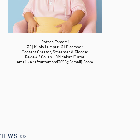
Rafzan Tomomi
34 | Kuala Lumpur | 31 Disember
Content Creator, Streamer & Blogger
Review / Collab - DM dekat IG atau
email ke rafzantomomi365[@]gmail[.]com
VIEWS 👀