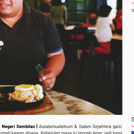
1
 Negeri Sembilan |
Assalamualaikum & Salam Sejahtera gais!
mah kawan disana. Kebetulan masa tu tengah lapar, jadi kami