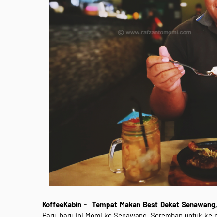
KoffeeKabin - Tempat Makan Best Dekat Senawang,
Baru-baru ini Momi ke Senawang, Seremban untuk ke ru