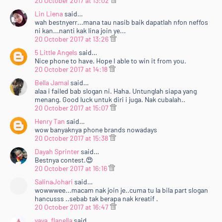
20 October 2017 at 13:02
Lin Liena
said…
wah bestnyerr...mana tau nasib baik dapatlah nfon neffos
ni kan...nanti kak lina join ye...
20 October 2017 at 13:26
5 Little Angels
said…
Nice phone to have. Hope I able to win it from you.
20 October 2017 at 14:18
Bella Jamal
said…
alaa i failed bab slogan ni. Haha. Untunglah siapa yang
menang. Good luck untuk diri i juga. Nak cubalah..
20 October 2017 at 15:07
Henry Tan
said…
wow banyaknya phone brands nowadays
20 October 2017 at 15:38
Dayah Sprinter
said…
Bestnya contest.😍
20 October 2017 at 16:16
SalinaJohari
said…
wowwwee...macam nak join je..cuma tu la bila part slogan
hancusss ..sebab tak berapa nak kreatif .
20 October 2017 at 16:47
yaya_flanella
said…