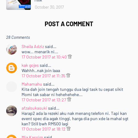
October 30, 2017
POST A COMMENT
28 Comments
Sheila Adziz
said…
wow... menarik ni...
17 October 2017 at 10:40
kak gojes
said…
Wahhh..nak join laaa
17 October 2017 at 11:35
Mahamahu
said…
Kita dah join tengah tunggu dua lagi task tu cepat sikit
Momi tak sabar ni hehehehehe...
17 October 2017 at 13:27
afzalsukasuki
said…
Harap2 ada la rezeki aku nak menang telefon ni. Tapi kan
event spec dia agak tinggi, harga dia pun xde la mahal sgt
kan? Still bwh RM500 lagi
17 October 2017 at 18:12
Mia Kassim
said…