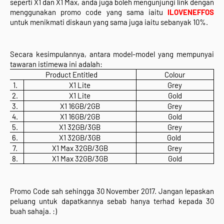
seperti X1 dan X1 Max, anda juga boleh mengunjungi link 
dengan 
menggunakan promo code yang sama iaitu 
ILOVENEFFOS 
untuk menikmati diskaun yang sama juga iaitu sebanyak 10%. 
Secara kesimpulannya, antara model-model yang mempunyai 
tawaran istimewa ini adalah: 
Product Entitled
Colour
1.
X1 Lite
Grey
2.
X1 Lite
Gold
3.
X1 16GB/2GB
Grey
4.
X1 16GB/2GB
Gold
5.
X1 32GB/3GB
Grey
6.
X1 32GB/3GB
Gold 
7.
X1 Max 32GB/3GB
Grey
8.
X1 Max 32GB/3GB
Gold
Promo Code sah sehingga 30 November 2017. Jangan lepaskan 
peluang untuk dapatkannya sebab hanya terhad kepada 30 
buah sahaja. :)