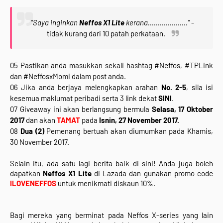
"Saya inginkan
Neffos X1 Lite
kerana...................."
-
tidak kurang dari 10 patah perkataan.
05 Pastikan anda masukkan sekali hashtag #Neffos, #TPLink
dan #NeffosxMomi dalam post anda.
06 Jika anda berjaya melengkapkan arahan
No. 2-5
, sila isi
kesemua maklumat peribadi serta 3 link dekat
SINI
.
07 Giveaway ini akan berlangsung bermula
Selasa, 17 Oktober
2017
dan akan
TAMAT
pada
Isnin, 27 November 2017.
08
Dua (2)
Pemenang bertuah akan diumumkan pada Khamis,
30 November 2017.
Selain itu, ada satu lagi berita baik di sini! Anda juga boleh 
dapatkan 
Neffos X1 Lite
 di Lazada 
dan gunakan promo code 
ILOVENEFFOS 
untuk menikmati diskaun 10%. 
Bagi mereka yang berminat pada Neffos X-series yang lain 