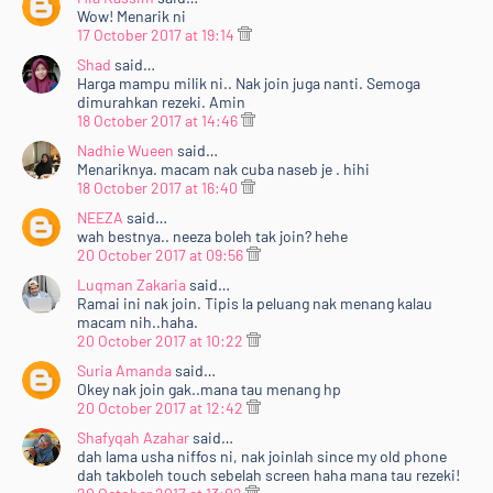
Wow! Menarik ni
17 October 2017 at 19:14
Shad
said…
Harga mampu milik ni.. Nak join juga nanti. Semoga
dimurahkan rezeki. Amin
18 October 2017 at 14:46
Nadhie Wueen
said…
Menariknya. macam nak cuba naseb je . hihi
18 October 2017 at 16:40
NEEZA
said…
wah bestnya.. neeza boleh tak join? hehe
20 October 2017 at 09:56
Luqman Zakaria
said…
Ramai ini nak join. Tipis la peluang nak menang kalau
macam nih..haha.
20 October 2017 at 10:22
Suria Amanda
said…
Okey nak join gak..mana tau menang hp
20 October 2017 at 12:42
Shafyqah Azahar
said…
dah lama usha niffos ni, nak joinlah since my old phone
dah takboleh touch sebelah screen haha mana tau rezeki!