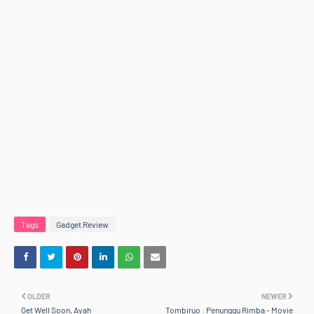
Tags
Gadget Review
OLDER
NEWER
Get Well Soon, Ayah
Tombiruo : Penunggu Rimba - Movie