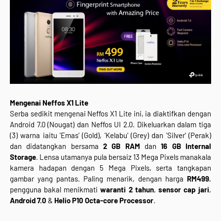
Mengenai Neffos X1 Lite
Serba sedikit mengenai Neffos X1 Lite ini, ia diaktifkan dengan
Android 7.0 (Nougat) dan Neffos UI 2.0. Dikeluarkan dalam tiga
(3) warna iaitu 'Emas' (Gold), 'Kelabu' (Grey) dan 'Silver' (Perak)
dan didatangkan bersama
2 GB RAM
dan
16 GB Internal
Storage
. Lensa utamanya pula bersaiz 13 Mega Pixels manakala
kamera hadapan dengan 5 Mega Pixels, serta tangkapan
gambar yang pantas. Paling menarik, dengan harga
RM499
,
pengguna bakal menikmati
waranti 2 tahun
,
sensor cap jari
,
Android 7.0
&
Helio P10 Octa-core Processor
.