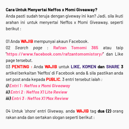
Cara Untuk Menyertai Neffos x Momi Giveaway?
Anda pasti sudah teruja dengan giveway ini kan? Jadi, sila ikuti
arahan ini untuk menyertai Neffos x Momi Giveaway, seperti
berikut :
01 Anda
WAJIB
mempunyai akaun Facebook.
02
Search page
:
Rafzan Tomomi 365
atau taip
'
https://www.facebook.com/rafzantomomistory/
'
dan Like
page tersebut.
03
PENTING :
Anda
WAJIB
untuk
LIKE, KOMEN
dan
SHARE
3
artikel berkaitan 'Neffos'
di Facebook anda & sila pastikan anda
set post anda kepada
PUBLIC.
3 entri tersebut ialah
:
i)
Entri 1 : Neffos x Momi Giveaway
ii)
Entri 2 : Neffos X1 Lite Review
iii)
Entri 3 : Neffos X1 Max Review
04 Untuk
'share'
entri Giveway, anda
WAJIB
tag
dua (2)
orang
rakan anda dan sertakan slogan seperti berikut :