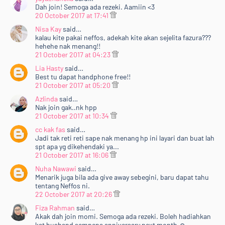
Dah join! Semoga ada rezeki. Aamiin <3
20 October 2017 at 17:41
Nisa Kay
said…
kalau kite pakai neffos, adekah kite akan sejelita fazura???
hehehe nak menang!!
21 October 2017 at 04:23
Lia Hasty
said…
Best tu dapat handphone free!!
21 October 2017 at 05:20
Azlinda
said…
Nak join gak..nk hpp
21 October 2017 at 10:34
cc kak fas
said…
Jadi tak reti reti sape nak menang hp ini layari dan buat lah
spt apa yg dikehendaki ya...
21 October 2017 at 16:06
Nuha Nawawi
said…
Menarik juga bila ada give away sebegini, baru dapat tahu
tentang Neffos ni.
22 October 2017 at 20:26
Fiza Rahman
said…
Akak dah join momi. Semoga ada rezeki. Boleh hadiahkan
kat husband sempena anniversary next month ☺