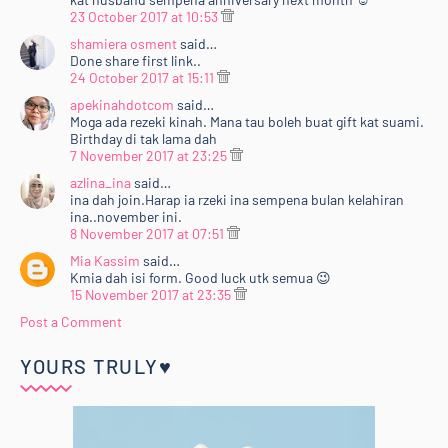
23 October 2017 at 10:53
shamiera osment
said…
Done share first link..
24 October 2017 at 15:11
apekinahdotcom
said…
Moga ada rezeki kinah. Mana tau boleh buat gift kat suami.
Birthday di tak lama dah
7 November 2017 at 23:25
azlina_ina
said…
ina dah join.Harap ia rzeki ina sempena bulan kelahiran
ina..november ini.
8 November 2017 at 07:51
Mia Kassim
said…
Kmia dah isi form. Good luck utk semua 😉
15 November 2017 at 23:35
Post a Comment
YOURS TRULY♥