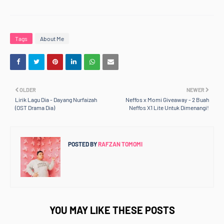
Tags
About Me
OLDER
NEWER
Lirik Lagu Dia - Dayang Nurfaizah
Neffos x Momi Giveaway - 2 Buah
(OST Drama Dia)
Neffos X1 Lite Untuk Dimenangi!
POSTED BY
RAFZAN TOMOMI
YOU MAY LIKE THESE POSTS