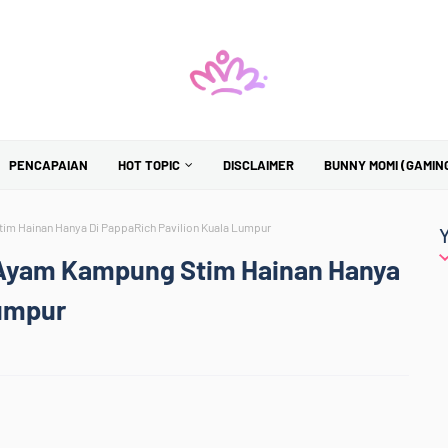
PENCAPAIAN
HOT TOPIC
DISCLAIMER
BUNNY MOMI (GAMIN
im Hainan Hanya Di PappaRich Pavilion Kuala Lumpur
i Ayam Kampung Stim Hainan Hanya
Lumpur