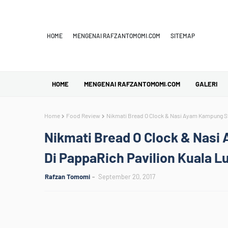
HOME
MENGENAI RAFZANTOMOMI.COM
SITEMAP
HOME
MENGENAI RAFZANTOMOMI.COM
GALERI
Home
Food Review
Nikmati Bread O Clock & Nasi Ayam Kampung St
Nikmati Bread O Clock & Nas
Di PappaRich Pavilion Kuala 
Rafzan Tomomi
September 20, 2017