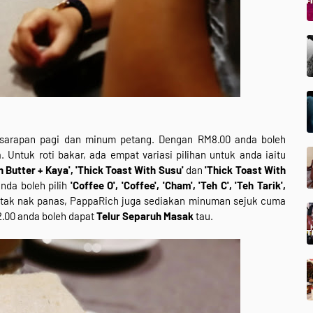
 sarapan pagi dan minum petang. Dengan RM8.00 anda boleh
 Untuk roti bakar, ada empat variasi pilihan untuk anda iaitu
h Butter + Kaya', 'Thick Toast With Susu'
dan
'Thick Toast With
nda boleh pilih
'Coffee O', 'Coffee', 'Cham', 'Teh C', 'Teh Tarik',
u tak nak panas, PappaRich juga sediakan minuman sejuk cuma
2.00 anda boleh dapat
Telur Separuh Masak
tau.