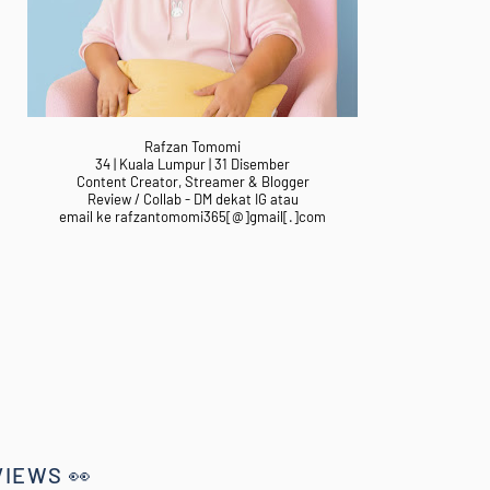
Rafzan Tomomi
34 | Kuala Lumpur | 31 Disember
Content Creator, Streamer & Blogger
Review / Collab - DM dekat IG atau
email ke rafzantomomi365[@]gmail[.]com
VIEWS 👀