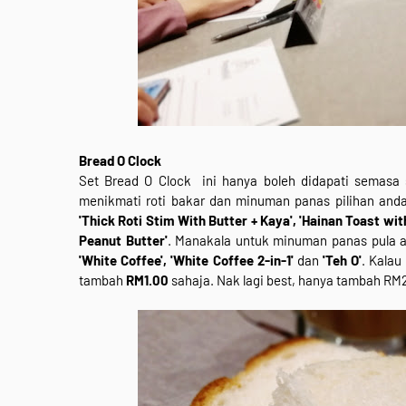
Bread O Clock
Set Bread O Clock ini hanya boleh didapati semasa
menikmati roti bakar dan minuman panas pilihan anda.
'Thick Roti Stim With Butter + Kaya', 'Hainan Toast wit
Peanut Butter'
. Manakala untuk minuman panas pula a
'White Coffee', 'White Coffee 2-in-1'
dan
'Teh O'
. Kala
tambah
RM1.00
sahaja. Nak lagi best, hanya tambah RM