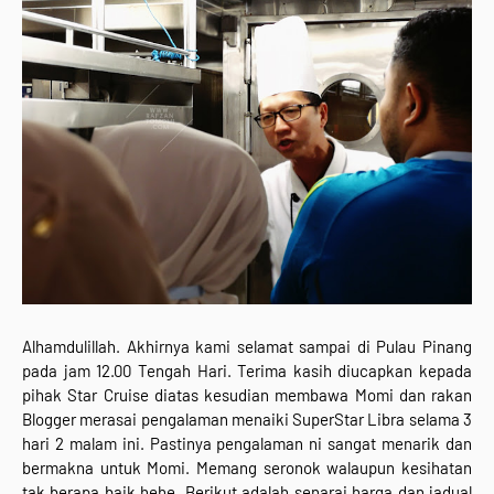
Alhamdulillah. Akhirnya kami selamat sampai di Pulau Pinang
pada jam 12.00 Tengah Hari. Terima kasih diucapkan kepada
pihak Star Cruise diatas kesudian membawa Momi dan rakan
Blogger merasai pengalaman menaiki SuperStar Libra selama 3
Home
Mengenai RAFZANTOMOMI.COM
Sitemap
hari 2 malam ini. Pastinya pengalaman ni sangat menarik dan
Copyright ©
2026
@RAFZANTOMOMI
bermakna untuk Momi. Memang seronok walaupun kesihatan
tak berapa baik hehe. Berikut adalah senarai harga dan jadual