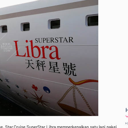
se, Star Cruise SuperStar Libra memperkenalkan satu lagi pakej