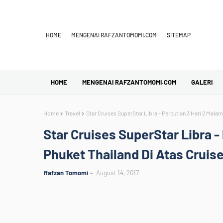
HOME
MENGENAI RAFZANTOMOMI.COM
SITEMAP
HOME
MENGENAI RAFZANTOMOMI.COM
GALERI
Home
Travel
Star Cruises SuperStar Libra - Percutian 3 Hari 2 Malam
Star Cruises SuperStar Libra -
Phuket Thailand Di Atas Cruis
Rafzan Tomomi
August 14, 2017