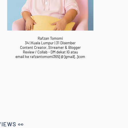
Rafzan Tomomi
34 | Kuala Lumpur | 31 Disember
Content Creator, Streamer & Blogger
Review / Collab - DM dekat IG atau
email ke rafzantomomi365[@]gmail[.]com
VIEWS 👀