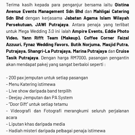
Terima kasih kepada para penganjur bersama iaitu
Qistina
Avenue Events Management Sdn Bhd
dan
Mahligai Catering
Sdn Bhd
dengan kerjasama
Jabatan Agama Islam Wilayah
Persekutuan, JAWI Putrajaya
. Antara penaja yang terlibat
untuk Mega Wedding 3.0 ini ialah
Ampire Events, Eddie Photo
Video, Yann Rifft Team (Makeup), Coffee Corner Faizal
Azzuuri, Fynaz Wedding Favors, Butik Norjuma, Masjid Putra,
Putrajaya, Shangri-La Putrajaya, Marina Putrajaya
dan
Cruise
Tasik Putrajaya
. Dengan harga RM7000, pasangan pengantin
akan mendapat pakej yang sangat berbaloi seperti :
- 200 pax jemputan untuk setiap pasangan
- Menu Katering istimewa
- Live show daripada band terpilih
- Deejay Jemputan dan PA System
- “Door Gift” untuk setiap tetamu
- Videografi dan Fotografi merangkumi seluruh perjalanan
acara
- Liputan khas daripada media
- Hadiah misteri daripada pelbagai penaja istimewa