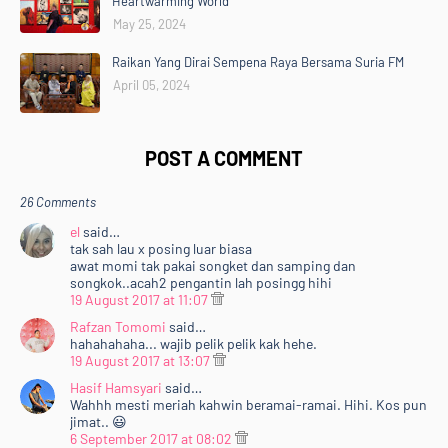
Heartwarming World
May 25, 2024
Raikan Yang Dirai Sempena Raya Bersama Suria FM
April 05, 2024
POST A COMMENT
26 Comments
el
said…
tak sah lau x posing luar biasa
awat momi tak pakai songket dan samping dan
songkok..acah2 pengantin lah posingg hihi
19 August 2017 at 11:07
Rafzan Tomomi
said…
hahahahaha... wajib pelik pelik kak hehe.
19 August 2017 at 13:07
Hasif Hamsyari
said…
Wahhh mesti meriah kahwin beramai-ramai. Hihi. Kos pun
jimat.. 😃
6 September 2017 at 08:02