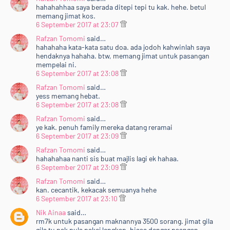
hahahahhaa saya berada ditepi tepi tu kak. hehe. betul
memang jimat kos.
6 September 2017 at 23:07
Rafzan Tomomi
said…
hahahaha kata-kata satu doa. ada jodoh kahwinlah saya
hendaknya hahaha. btw, memang jimat untuk pasangan
mempelai ni.
6 September 2017 at 23:08
Rafzan Tomomi
said…
yess memang hebat.
6 September 2017 at 23:08
Rafzan Tomomi
said…
ye kak. penuh family mereka datang reramai
6 September 2017 at 23:09
Rafzan Tomomi
said…
hahahahaa nanti sis buat majlis lagi ek hahaa.
6 September 2017 at 23:09
Rafzan Tomomi
said…
kan. cecantik, kekacak semuanya hehe
6 September 2017 at 23:10
Nik Ainaa
said…
rm7k untuk pasangan maknannya 3500 sorang. jimat gila
gila tu nak pula pakej lengkap. biasa dengar psangan