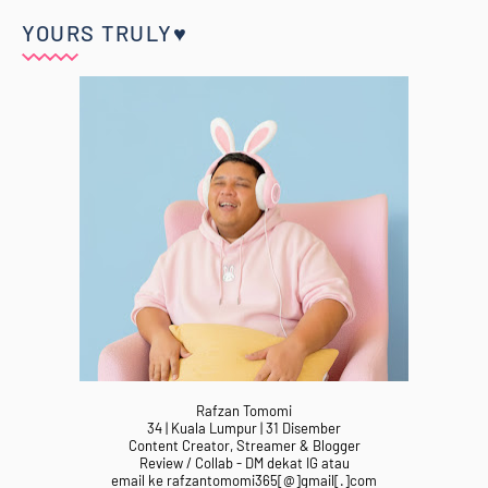
YOURS TRULY♥
Rafzan Tomomi
34 | Kuala Lumpur | 31 Disember
Content Creator, Streamer & Blogger
Review / Collab - DM dekat IG atau
email ke rafzantomomi365[@]gmail[.]com