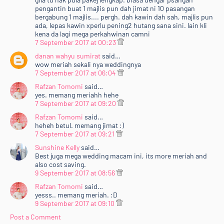
pengantin buat 1 majlis pun dah jimat ni 10 pasangan
bergabung 1 majlis.... pergh. dah kawin dah sah, majlis pun
ada, lepas kawin xperlu pening2 hutang sana sini. lain kli
kena da lagi mega perkahwinan camni
7 September 2017 at 00:23
danan wahyu sumirat
said…
wow meriah sekali nya weddingnya
7 September 2017 at 06:04
Rafzan Tomomi
said…
yes. memang meriahh hehe
7 September 2017 at 09:20
Rafzan Tomomi
said…
heheh betul. memang jimat :)
7 September 2017 at 09:21
Sunshine Kelly
said…
Best juga mega wedding macam ini, its more meriah and
also cost saving.
9 September 2017 at 08:56
Rafzan Tomomi
said…
yesss.. memang meriah. :D
9 September 2017 at 09:10
Post a Comment