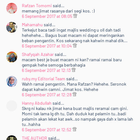
Rafzan Tomomi
said…
memang jimat rasanya dari segi kos. :)
6 September 2017 at 08:05
Mahamahu
said…
Terkejut baca tadi ingat majlis wedding u oll dah tadi
hehehehe... Bagus buat macam ni dapat meringankan
beban pengantin. Kos sekarang nak kahwin mahal dik...
6 September 2017 at 10:04
Shafyqah Azahar
said…
macam best je buat macam ni kan? ramai ramai baru
gempak hehe semoga berbahagia
6 September 2017 at 12:13
ruby.my Editorial Team
said…
Wahh ramai pengantin. Mana Rafzan? Hehehe. Seronok
dapat kahwin camni. Jimat kos. Hehehe
6 September 2017 at 12:28
Hanny Abdullah
said…
Skrg ni kalau nk jimat kena buat majlis reramai cam gini.
Momi tak lama lg dh tu, Dah duduk kat pelamin tu..badi
pelamin akan lekat kat awk..so nampak gaya dah x lama lah
tu..hahha
6 September 2017 at 12:52
THE AUTHOR
said…