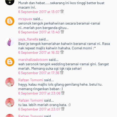
Murah dan hebat.....sekarang ini kos tinggi better buat
macam ini.
6 September 2017 at 13:07
mrspuex
said…
seronok tengok perkahwinan secara beramai-ramai
ni..meriah pon berganda gituu..
6 September 2017 at 13:40
yaya_flanella
said…
Best je tengok kemeriahan kahwin beramai ramai ni. Rasa
nak repeat majlis kahwin hahaha. Comel momi :*
6 September 2017 at 16:32
marshalizadotcom
said…
wah seronok tengok wedding beramai-ramai gini. Sangat
meriah. Memang suka sgt tgk raja sehari
6 September 2017 at 17:36
Rafzan Tomomi
said…
heyyy. kalau majlis iols gilang gemilang hehe. betul tu.
memang ringankan beban :)
6 September 2017 at 23:06
Rafzan Tomomi
said…
tu laa. lebih meriah orang kata. :)
6 September 2017 at 23:07
Rafzan Tomomi
said…