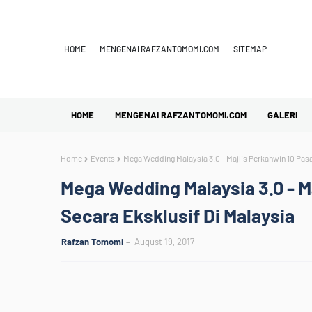
HOME
MENGENAI RAFZANTOMOMI.COM
SITEMAP
HOME
MENGENAI RAFZANTOMOMI.COM
GALERI
Home
Events
Mega Wedding Malaysia 3.0 - Majlis Perkahwin 10 Pasa
Mega Wedding Malaysia 3.0 - M
Secara Eksklusif Di Malaysia
Rafzan Tomomi
August 19, 2017