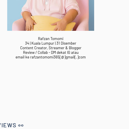
Rafzan Tomomi
34 | Kuala Lumpur | 31 Disember
Content Creator, Streamer & Blogger
Review / Collab - DM dekat IG atau
email ke rafzantomomi365[@]gmail[.]com
VIEWS 👀