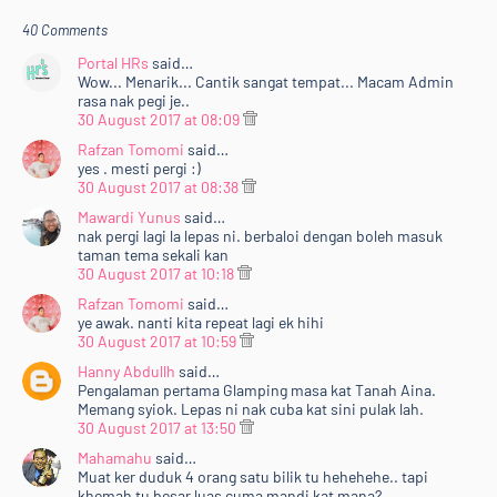
40 Comments
Portal HRs
said…
Wow... Menarik... Cantik sangat tempat... Macam Admin
rasa nak pegi je..
30 August 2017 at 08:09
Rafzan Tomomi
said…
yes . mesti pergi :)
30 August 2017 at 08:38
Mawardi Yunus
said…
nak pergi lagi la lepas ni. berbaloi dengan boleh masuk
taman tema sekali kan
30 August 2017 at 10:18
Rafzan Tomomi
said…
ye awak. nanti kita repeat lagi ek hihi
30 August 2017 at 10:59
Hanny Abdullh
said…
Pengalaman pertama Glamping masa kat Tanah Aina.
Memang syiok. Lepas ni nak cuba kat sini pulak lah.
30 August 2017 at 13:50
Mahamahu
said…
Muat ker duduk 4 orang satu bilik tu hehehehe.. tapi
khemah tu besar luas cuma mandi kat mana?