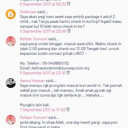
5 September 2017 at 00:33
Unknown
said…
Saya akan pegi next week saya ambik package 4 adult 2
child , nak Tanya awak haritu check in kul brp? Agak2 kalau
sampai kul 10 bleh terus check in ke ?
5 September 2017 at 23:00
Rafzan Tomomi
said…
saya pergi under blogger, masuk awal sikit. Waktu check in
ialah 2.00 petang dan check out 12.00 Tengah hari. untuk
kepastian boleh contact pihak LWOT -
No. Telefon : 05-5408801/02
Email :lwhreservation@sunway.com.my
5 September 2017 at 23:10
Hasrul Hassan
said…
Saya mampu tgk je org lain masuk lost world ni. Tak pernah
sekali pun masuk...tak mampu. Anak anak yg nak sgt
masuk sini cuma dpt tgk tembok je ... Hahaha....
Mungkin lain kali.
7 September 2017 at 17:03
Rafzan Tomomi
said…
ye ke abang. In shaa Allah, one day mesti pergi. saya pon
first time pergi ni hehe