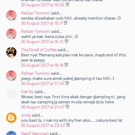
30 August 2017 at 15:02
Rafzan Tomomi
said…
tandas disediakan uols hihi. already mention diatas :D
30 August 2017 at 15:11
Rafzan Tomomi
said…
wahh ye kak. kena cuba sini. :D
30 August 2017 at 15:12
The Smell of Coffee
said…
Best nye! Memang ade plan nak ke sana..mayb end of this
year la yeayyy
30 August 2017 at 16:16
Rafzan Tomomi
said…
yeayy. make sure amek pakej glamping ni tau hihi :)
30 August 2017 at 17:25
Kak Su
said…
Woww, best nya, first time akak dengar glamping ni, yang
akak tau camping ja zaman muda remaja dulu hehe
30 August 2017 at 21:47
cindy
said…
ooo best la..i nak try with my fren also.....nature best la!
30 August 2017 at 22:57
Hasif Hamsyari
said…