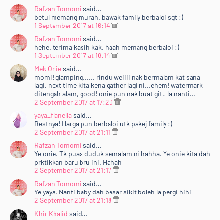
Rafzan Tomomi
said…
betul memang murah. bawak family berbaloi sgt :)
1 September 2017 at 16:14
Rafzan Tomomi
said…
hehe. terima kasih kak. haah memang berbaloi :)
1 September 2017 at 16:14
Mek Onie
said…
momi! glamping...... rindu weiiii nak bermalam kat sana
lagi, next time kita kena gather lagi ni...ehem! watermark
ditengah alam, good! onie pun nak buat gitu la nanti...
2 September 2017 at 17:20
yaya_flanella
said…
Bestnya! Harga pun berbaloi utk pakej family :)
2 September 2017 at 21:11
Rafzan Tomomi
said…
Ye onie. Tk puas duduk semalam ni hahha. Ye onie kita dah
prktikkan baru bru ini. Hahah
2 September 2017 at 21:17
Rafzan Tomomi
said…
Ye yaya. Nanti baby dah besar sikit boleh la pergi hihi
2 September 2017 at 21:18
Khir Khalid
said…