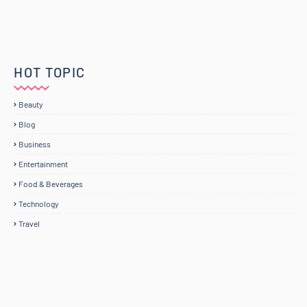
HOT TOPIC
Beauty
Blog
Business
Entertainment
Food & Beverages
Technology
Travel
Home
Mengenai RAFZANTOMOMI.COM
Sitemap
Copyright ©
2026
@RAFZANTOMOMI