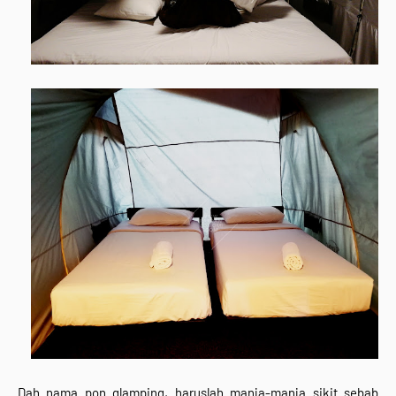
Dah nama pon glamping, haruslah manja-manja sikit sebab