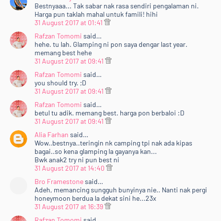
Bestnyaaa... Tak sabar nak rasa sendiri pengalaman ni.
Harga pun taklah mahal untuk famili! hihi
31 August 2017 at 01:41
Rafzan Tomomi
said…
hehe. tu lah. Glamping ni pon saya dengar last year.
memang best hehe
31 August 2017 at 09:41
Rafzan Tomomi
said…
you should try. ;D
31 August 2017 at 09:41
Rafzan Tomomi
said…
betul tu adik. memang best. harga pon berbaloi :D
31 August 2017 at 09:41
Alia Farhan
said…
Wow..bestnya..teringin nk camping tpi nak ada kipas
bagai..so kena glamping la gayanya kan...
Bwk anak2 try ni pun best ni
31 August 2017 at 14:40
Bro Framestone
said…
Adeh, memancing sungguh bunyinya nie.. Nanti nak pergi
honeymoon berdua la dekat sini he...23x
31 August 2017 at 16:39
Rafzan Tomomi
said…