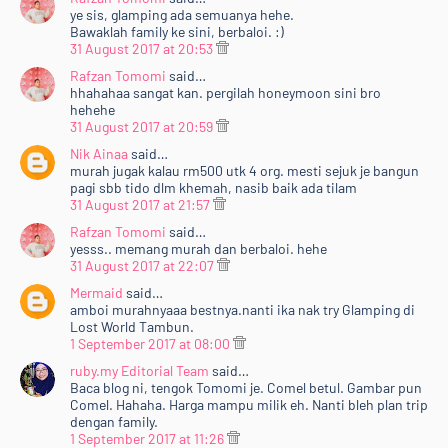
ye sis, glamping ada semuanya hehe.
Bawaklah family ke sini, berbaloi. :)
31 August 2017 at 20:53
Rafzan Tomomi
said…
hhahahaa sangat kan. pergilah honeymoon sini bro
hehehe
31 August 2017 at 20:59
Nik Ainaa
said…
murah jugak kalau rm500 utk 4 org. mesti sejuk je bangun
pagi sbb tido dlm khemah, nasib baik ada tilam
31 August 2017 at 21:57
Rafzan Tomomi
said…
yesss.. memang murah dan berbaloi. hehe
31 August 2017 at 22:07
Mermaid
said…
amboi murahnyaaa bestnya.nanti ika nak try Glamping di
Lost World Tambun.
1 September 2017 at 08:00
ruby.my Editorial Team
said…
Baca blog ni, tengok Tomomi je. Comel betul. Gambar pun
Comel. Hahaha. Harga mampu milik eh. Nanti bleh plan trip
dengan family.
1 September 2017 at 11:26