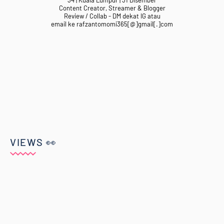
34 | Kuala Lumpur | 31 Disember
Content Creator, Streamer & Blogger
Review / Collab - DM dekat IG atau
email ke rafzantomomi365[@]gmail[.]com
VIEWS 👀