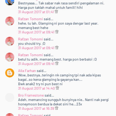
Bestnyaaa... Tak sabar nak rasa sendiri pengalaman ni.
Harga pun taklah mahal untuk famili! hihi
31 August 2017 at 01:41
Rafzan Tomomi
said…
hehe. tu lah. Glamping ni pon saya dengar last year.
memang best hehe
31 August 2017 at 09:41
Rafzan Tomomi
said…
you should try. ;D
31 August 2017 at 09:41
Rafzan Tomomi
said…
betul tu adik. memang best. harga pon berbaloi :D
31 August 2017 at 09:41
Alia Farhan
said…
Wow..bestnya..teringin nk camping tpi nak ada kipas
bagai..so kena glamping la gayanya kan...
Bwk anak2 try ni pun best ni
31 August 2017 at 14:40
Bro Framestone
said…
Adeh, memancing sungguh bunyinya nie.. Nanti nak pergi
honeymoon berdua la dekat sini he...23x
31 August 2017 at 16:39
Rafzan Tomomi
said…