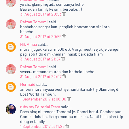
ye sis, glamping ada semuanya hehe.
Bawaklah family ke sini, berbaloi. :)
31 August 2017 at 20:53
Rafzan Tomomi
said…
hhahahaa sangat kan. pergilah honeymoon sini bro
hehehe
31 August 2017 at 20:59
Nik Ainaa
said…
murah jugak kalau rm500 utk 4 org. mesti sejuk je bangun
pagi sbb tido dlm khemah, nasib baik ada tilam
31 August 2017 at 21:57
Rafzan Tomomi
said…
yesss.. memang murah dan berbaloi. hehe
31 August 2017 at 22:07
Mermaid
said…
amboi murahnyaaa bestnya.nanti ika nak try Glamping di
Lost World Tambun.
1 September 2017 at 08:00
ruby.my Editorial Team
said…
Baca blog ni, tengok Tomomi je. Comel betul. Gambar pun
Comel. Hahaha. Harga mampu milik eh. Nanti bleh plan trip
dengan family.
1 September 2017 at 11:26