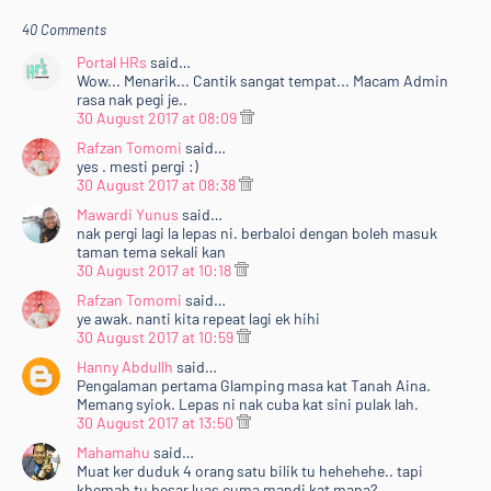
40 Comments
Portal HRs
said…
Wow... Menarik... Cantik sangat tempat... Macam Admin
rasa nak pegi je..
30 August 2017 at 08:09
Rafzan Tomomi
said…
yes . mesti pergi :)
30 August 2017 at 08:38
Mawardi Yunus
said…
nak pergi lagi la lepas ni. berbaloi dengan boleh masuk
taman tema sekali kan
30 August 2017 at 10:18
Rafzan Tomomi
said…
ye awak. nanti kita repeat lagi ek hihi
30 August 2017 at 10:59
Hanny Abdullh
said…
Pengalaman pertama Glamping masa kat Tanah Aina.
Memang syiok. Lepas ni nak cuba kat sini pulak lah.
30 August 2017 at 13:50
Mahamahu
said…
Muat ker duduk 4 orang satu bilik tu hehehehe.. tapi
khemah tu besar luas cuma mandi kat mana?