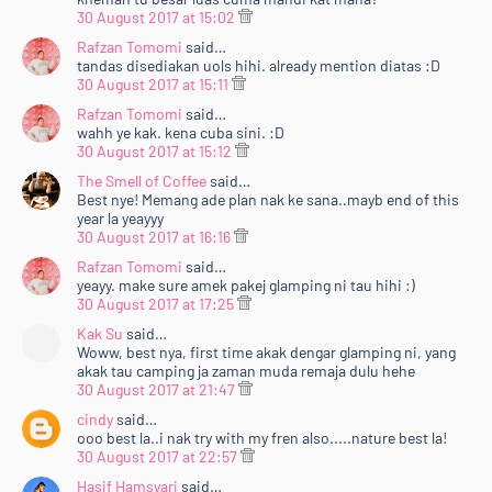
30 August 2017 at 15:02
Rafzan Tomomi
said…
tandas disediakan uols hihi. already mention diatas :D
30 August 2017 at 15:11
Rafzan Tomomi
said…
wahh ye kak. kena cuba sini. :D
30 August 2017 at 15:12
The Smell of Coffee
said…
Best nye! Memang ade plan nak ke sana..mayb end of this
year la yeayyy
30 August 2017 at 16:16
Rafzan Tomomi
said…
yeayy. make sure amek pakej glamping ni tau hihi :)
30 August 2017 at 17:25
Kak Su
said…
Woww, best nya, first time akak dengar glamping ni, yang
akak tau camping ja zaman muda remaja dulu hehe
30 August 2017 at 21:47
cindy
said…
ooo best la..i nak try with my fren also.....nature best la!
30 August 2017 at 22:57
Hasif Hamsyari
said…