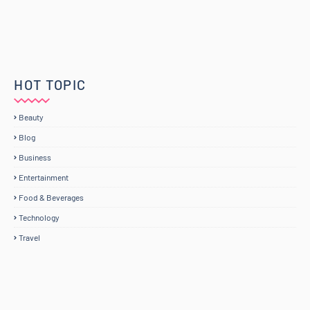
HOT TOPIC
Beauty
Blog
Business
Entertainment
Food & Beverages
Technology
Travel
Home
Mengenai RAFZANTOMOMI.COM
Sitemap
Copyright ©
2026
@RAFZANTOMOMI