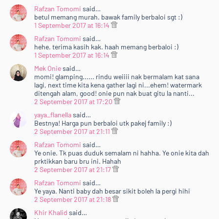
Rafzan Tomomi
said…
betul memang murah. bawak family berbaloi sgt :)
1 September 2017 at 16:14
Rafzan Tomomi
said…
hehe. terima kasih kak. haah memang berbaloi :)
1 September 2017 at 16:14
Mek Onie
said…
momi! glamping...... rindu weiiii nak bermalam kat sana
lagi, next time kita kena gather lagi ni...ehem! watermark
ditengah alam, good! onie pun nak buat gitu la nanti...
2 September 2017 at 17:20
yaya_flanella
said…
Bestnya! Harga pun berbaloi utk pakej family :)
2 September 2017 at 21:11
Rafzan Tomomi
said…
Ye onie. Tk puas duduk semalam ni hahha. Ye onie kita dah
prktikkan baru bru ini. Hahah
2 September 2017 at 21:17
Rafzan Tomomi
said…
Ye yaya. Nanti baby dah besar sikit boleh la pergi hihi
2 September 2017 at 21:18
Khir Khalid
said…