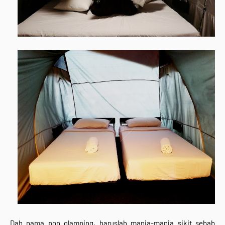
Dah nama pon glamping, haruslah manja-manja sikit sebab