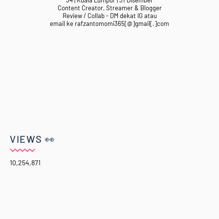
34 | Kuala Lumpur | 31 Disember
Content Creator, Streamer & Blogger
Review / Collab - DM dekat IG atau
email ke rafzantomomi365[@]gmail[.]com
VIEWS 👀
10,254,871