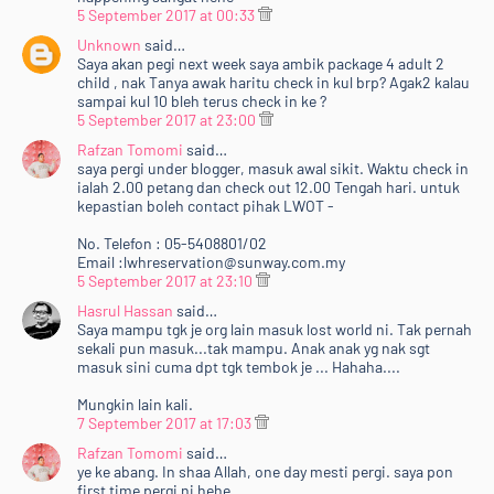
5 September 2017 at 00:33
Unknown
said…
Saya akan pegi next week saya ambik package 4 adult 2
child , nak Tanya awak haritu check in kul brp? Agak2 kalau
sampai kul 10 bleh terus check in ke ?
5 September 2017 at 23:00
Rafzan Tomomi
said…
saya pergi under blogger, masuk awal sikit. Waktu check in
ialah 2.00 petang dan check out 12.00 Tengah hari. untuk
kepastian boleh contact pihak LWOT -
No. Telefon : 05-5408801/02
Email :lwhreservation@sunway.com.my
5 September 2017 at 23:10
Hasrul Hassan
said…
Saya mampu tgk je org lain masuk lost world ni. Tak pernah
sekali pun masuk...tak mampu. Anak anak yg nak sgt
masuk sini cuma dpt tgk tembok je ... Hahaha....
Mungkin lain kali.
7 September 2017 at 17:03
Rafzan Tomomi
said…
ye ke abang. In shaa Allah, one day mesti pergi. saya pon
first time pergi ni hehe