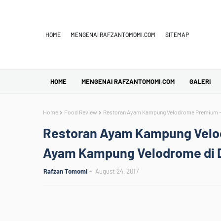
HOME
MENGENAI RAFZANTOMOMI.COM
SITEMAP
HOME
MENGENAI RAFZANTOMOMI.COM
GALERI
Home
Food Review
Restoran Ayam Kampung Velodrome Premium -
Restoran Ayam Kampung Velo
Ayam Kampung Velodrome di D
Rafzan Tomomi
August 24, 2017