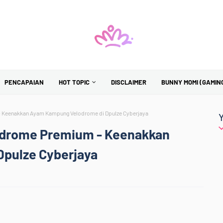
PENCAPAIAN
HOT TOPIC
DISCLAIMER
BUNNY MOMI (GAMIN
 Keenakkan Ayam Kampung Velodrome di Dpulze Cyberjaya
drome Premium - Keenakkan
pulze Cyberjaya