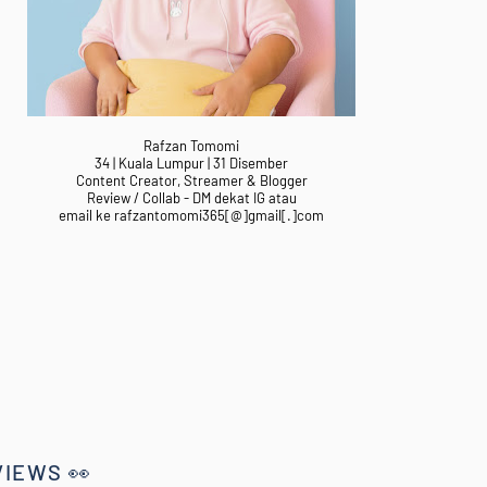
Rafzan Tomomi
34 | Kuala Lumpur | 31 Disember
Content Creator, Streamer & Blogger
Review / Collab - DM dekat IG atau
email ke rafzantomomi365[@]gmail[.]com
VIEWS 👀