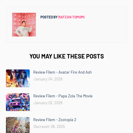
POSTED BY
RAFZAN TOMOMI
YOU MAY LIKE THESE POSTS
Review Filem - Avatar Fire And Ash
January 04, 2026
Review Filem - Papa Zola The Movie
January 02, 2026
Review Filem - Zootopia 2
Decravelr 06, 2025