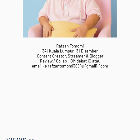
Rafzan Tomomi
34 | Kuala Lumpur | 31 Disember
Content Creator, Streamer & Blogger
Review / Collab - DM dekat IG atau
email ke rafzantomomi365[@]gmail[.]com
VIEWS 👀