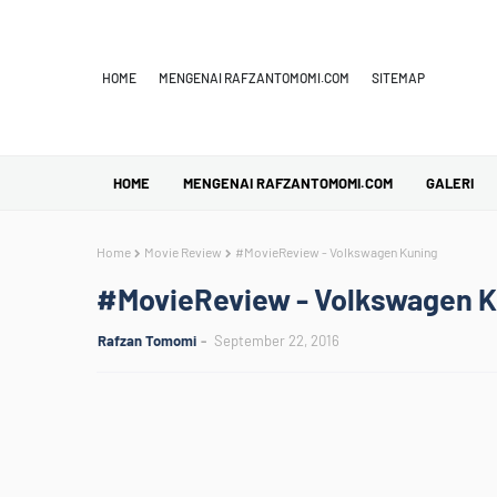
HOME
MENGENAI RAFZANTOMOMI.COM
SITEMAP
HOME
MENGENAI RAFZANTOMOMI.COM
GALERI
Home
Movie Review
#MovieReview - Volkswagen Kuning
#MovieReview - Volkswagen 
Rafzan Tomomi
September 22, 2016