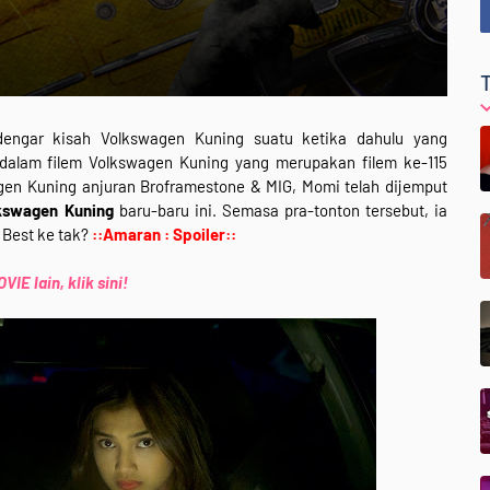
dengar kisah Volkswagen Kuning suatu ketika dahulu yang
n dalam filem Volkswagen Kuning yang merupakan filem ke-115
gen Kuning anjuran Broframestone & MIG, Momi telah dijemput
lkswagen Kuning
baru-baru ini. Semasa pra-tonton tersebut, ia
Best ke tak?
::Amaran : Spoiler::
IE lain, klik sini!