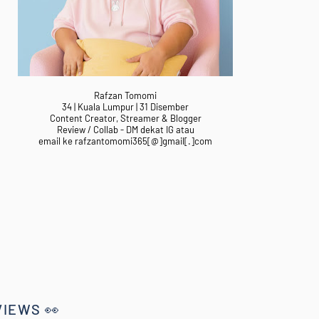
Rafzan Tomomi
34 | Kuala Lumpur | 31 Disember
Content Creator, Streamer & Blogger
Review / Collab - DM dekat IG atau
email ke rafzantomomi365[@]gmail[.]com
VIEWS 👀