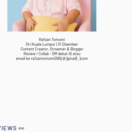
Rafzan Tomomi
34 | Kuala Lumpur | 31 Disember
Content Creator, Streamer & Blogger
Review / Collab - DM dekat IG atau
email ke rafzantomomi365[@]gmail[.]com
VIEWS 👀