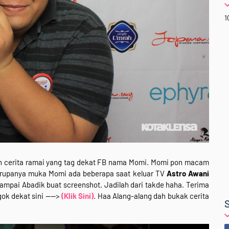
1
an cerita ramai yang tag dekat FB nama Momi. Momi pon macam
a rupanya muka Momi ada beberapa saat keluar TV
Astro Awani
ampai Abadik buat screenshot. Jadilah dari takde haha. Terima
ok dekat sini ---->
(Klik Sini)
. Haa Alang-alang dah bukak cerita