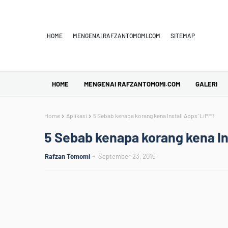
HOME
MENGENAI RAFZANTOMOMI.COM
SITEMAP
HOME
MENGENAI RAFZANTOMOMI.COM
GALERI
Home
Aplikasi
5 Sebab kenapa korang kena Install Apps 'LiPP'!
5 Sebab kenapa korang kena Ins
Rafzan Tomomi
September 23, 2015