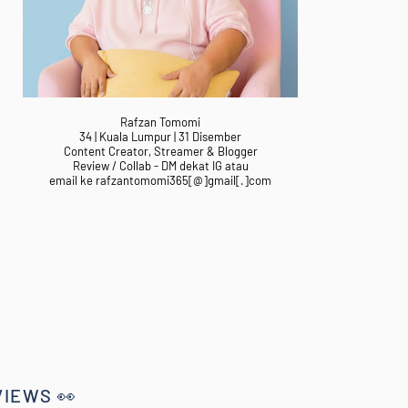
Rafzan Tomomi
34 | Kuala Lumpur | 31 Disember
Content Creator, Streamer & Blogger
Review / Collab - DM dekat IG atau
email ke rafzantomomi365[@]gmail[.]com
VIEWS 👀