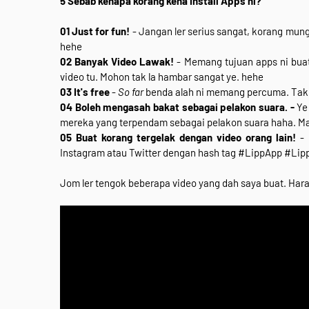
5 Sebab kenapa korang kena Install Apps ni?
01 Just for fun!
- Jangan ler serius sangat, korang mun
hehe
02 Banyak Video Lawak!
- Memang tujuan apps ni bua
video tu. Mohon tak la hambar sangat ye. hehe
03 It's free
-
So far
benda alah ni memang percuma. Tak 
04 Boleh mengasah bakat sebagai pelakon suara. -
Ye
mereka yang terpendam sebagai pelakon suara haha. Man
05 Buat korang tergelak dengan video orang lain!
- 
Instagram atau Twitter dengan hash tag #LippApp #Li
Jom ler tengok beberapa video yang dah saya buat. Ha