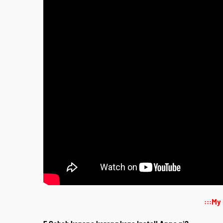
:::My 