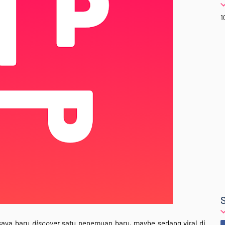
1
saya baru
discover
satu penemuan baru, maybe sedang viral di