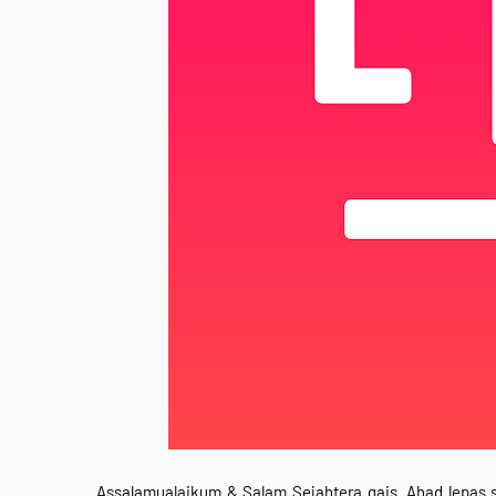
Assalamualaikum & Salam Sejahtera gais. Ahad lepas 