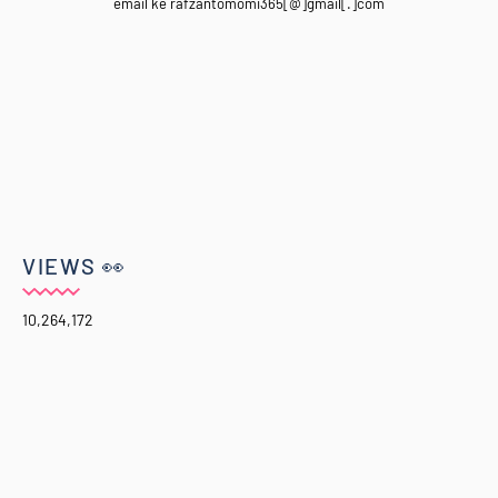
email ke rafzantomomi365[@]gmail[.]com
VIEWS 👀
10,264,172