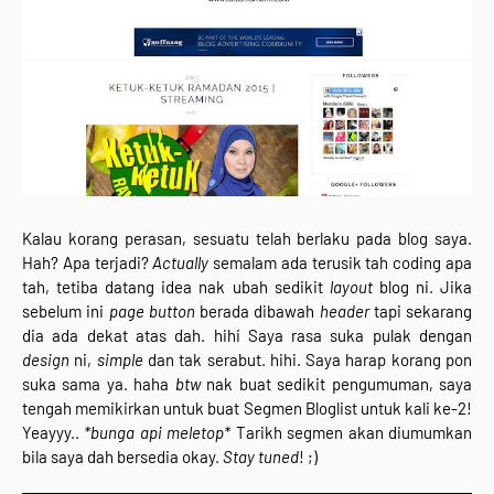
Kalau korang perasan, sesuatu telah berlaku pada blog saya.
Hah? Apa terjadi?
Actually
semalam ada terusik tah coding apa
tah, tetiba datang idea nak ubah sedikit
layout
blog ni. Jika
sebelum ini
page button
berada dibawah
header
tapi sekarang
dia ada dekat atas dah. hihi Saya rasa suka pulak dengan
design
ni,
simple
dan tak serabut. hihi. Saya harap korang pon
suka sama ya. haha
btw
nak buat sedikit pengumuman, saya
tengah memikirkan untuk buat Segmen Bloglist untuk kali ke-2!
Yeayyy..
*bunga api meletop*
Tarikh segmen akan diumumkan
bila saya dah bersedia okay.
Stay tuned
! ;)