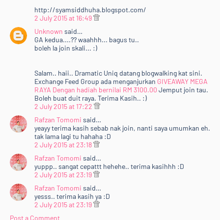
http://syamsiddhuha.blogspot.com/
2 July 2015 at 16:49
Unknown
said…
GA kedua....?? waahhh... bagus tu..
boleh la join skali... :)
Salam.. haii.. Dramatic Uniq datang blogwalking kat sini.
Exchange Feed Group ada menganjurkan
GIVEAWAY MEGA
RAYA Dengan hadiah bernilai RM 3100.00
Jemput join tau.
Boleh buat duit raya. Terima Kasih.. :)
2 July 2015 at 17:22
Rafzan Tomomi
said…
yeayy terima kasih sebab nak join, nanti saya umumkan eh.
tak lama lagi tu hahaha :D
2 July 2015 at 23:18
Rafzan Tomomi
said…
yuppp.. sangat cepattt hehehe.. terima kasihhh :D
2 July 2015 at 23:19
Rafzan Tomomi
said…
yesss.. terima kasih ya :D
2 July 2015 at 23:19
Post a Comment