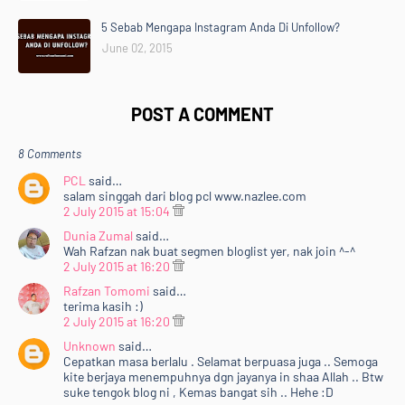
5 Sebab Mengapa Instagram Anda Di Unfollow?
June 02, 2015
POST A COMMENT
8 Comments
PCL
said…
salam singgah dari blog pcl www.nazlee.com
2 July 2015 at 15:04
Dunia Zumal
said…
Wah Rafzan nak buat segmen bloglist yer, nak join ^-^
2 July 2015 at 16:20
Rafzan Tomomi
said…
terima kasih :)
2 July 2015 at 16:20
Unknown
said…
Cepatkan masa berlalu . Selamat berpuasa juga .. Semoga
kite berjaya menempuhnya dgn jayanya in shaa Allah .. Btw
suke tengok blog ni , Kemas bangat sih .. Hehe :D