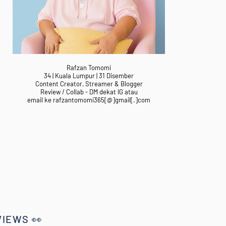
Rafzan Tomomi
34 | Kuala Lumpur | 31 Disember
Content Creator, Streamer & Blogger
Review / Collab - DM dekat IG atau
email ke rafzantomomi365[@]gmail[.]com
VIEWS 👀