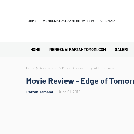
HOME
MENGENAI RAFZANTOMOMI.COM
SITEMAP
HOME
MENGENAI RAFZANTOMOMI.COM
GALERI
Home
Review filem
Movie Review - Edge of Tomorrow
Movie Review - Edge of Tomo
Rafzan Tomomi
June 01, 2014