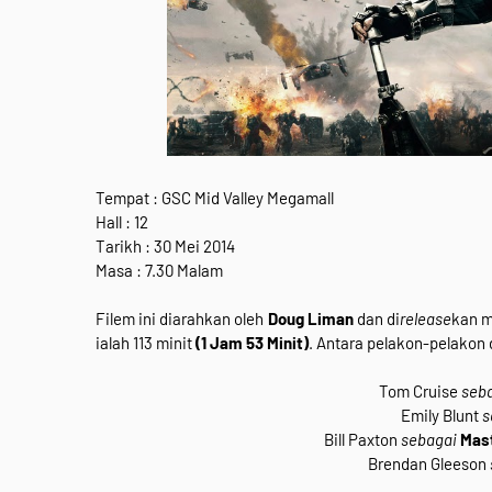
Tempat : GSC Mid Valley Megamall
Hall : 12
Tarikh : 30 Mei 2014
Masa : 7.30 Malam
Filem ini diarahkan oleh
Doug Liman
dan di
release
kan m
ialah 113 minit
(1 Jam 53 Minit)
. Antara pelakon-pelakon d
Tom Cruise
seb
Emily Blunt
s
Bill Paxton
sebagai
Mast
Brendan Gleeson