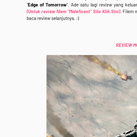
"
Edge of Tomorrow
". Ade satu lagi
review
yang keluar
(Untuk review filem "Maleficent" Sila Klik Sini)
. Filem 
baca review selanjutnya. :)
REVIEW MOV