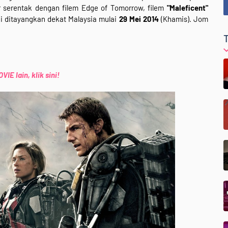
 serentak dengan filem Edge of Tomorrow, filem
"Maleficent"
ni ditayangkan dekat Malaysia mulai
29 Mei 2014
(Khamis). Jom
IE lain, klik sini!