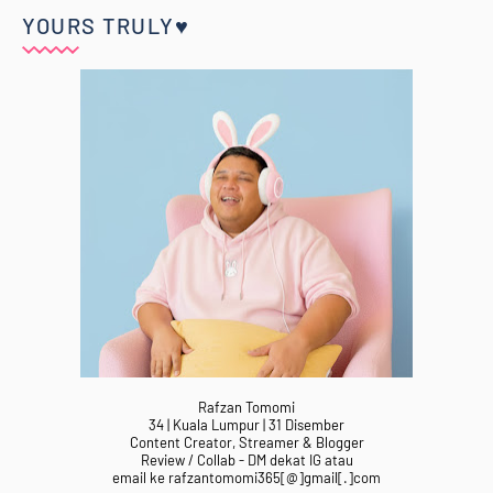
YOURS TRULY♥
Rafzan Tomomi
34 | Kuala Lumpur | 31 Disember
Content Creator, Streamer & Blogger
Review / Collab - DM dekat IG atau
email ke rafzantomomi365[@]gmail[.]com