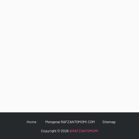
Home
Mengenai RAFZANTOMOMI.COM
Sitemap
Copyright ©
2026
@RAFZANTOMOMI