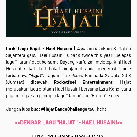
Lirik Lagu Hajat - Hael Husaini |
Assalamualaikum & Salam
Sejahtera gais. Hael Husaini is back twice this year! Selepas
lagu "Haram" duet bersama Dayang Nurfaizah meletop, kini Hael
Husaini sekali lagi bakal menjampi anda menerusi single
terbarunya
"Hajat".
Lagu ini di-
release
-kan pada 27 Julai 2018
(Jumaat) dibawah
Rocketfuel Entertainment
. Hajat
merupakan lagu ciptaan Hael Husaini bersama Ezra Kong, yang
juga merupakan pencipta lagu "Jampi" dan "Haram". Enjoy!
Jangan lupa buat
#HajatDanceChallenge
tau! hehe
>>DENGAR LAGU "HAJAT" - HAEL HUSAINI<<
Lirik Lagu Hajat - Hael Husaini