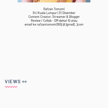
Rafzan Tomomi
34 | Kuala Lumpur | 31 Disember
Content Creator, Streamer & Blogger
Review / Collab - DM dekat IG atau
email ke rafzantomomi365[@]gmail[.]com
VIEWS 👀