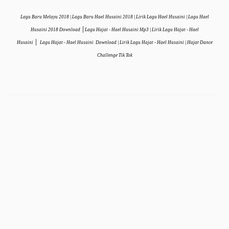
Lagu Baru Melayu 2018 | Lagu Baru Hael Husaini 2018 | Lirik Lagu Hael Husaini
| Lagu Hael
|
Husaini
2018
Download
Lagu Hajat - Hael Husaini
Mp3 | Lirik Lagu
Hajat - Hael
|
Husaini
Lagu
Hajat - Hael Husaini
Download | Lirik Lagu Hajat -
Hael Husaini | Hajat Dance
Challenge Tik Tok