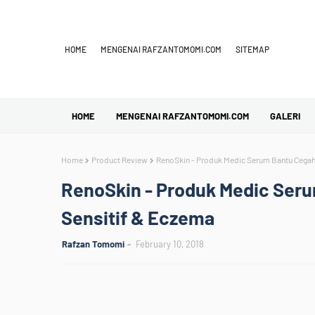
HOME
MENGENAI RAFZANTOMOMI.COM
SITEMAP
HOME
MENGENAI RAFZANTOMOMI.COM
GALERI
Home
Product Review
RenoSkin - Produk Medic Serum Bantu Cegah 
RenoSkin - Produk Medic Seru
Sensitif & Eczema
Rafzan Tomomi
February 10, 2018