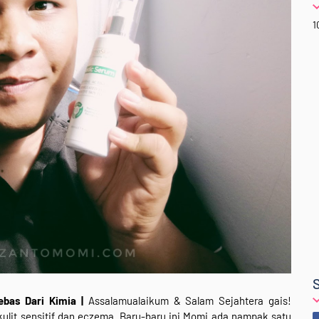
1
ebas Dari Kimia |
Assalamualaikum & Salam Sejahtera gais!
kulit sensitif dan eczema. Baru-baru ini Momi ada nampak satu