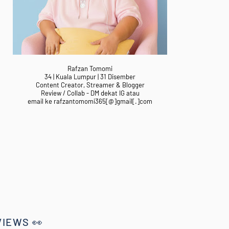
Rafzan Tomomi
34 | Kuala Lumpur | 31 Disember
Content Creator, Streamer & Blogger
Review / Collab - DM dekat IG atau
email ke rafzantomomi365[@]gmail[.]com
VIEWS 👀