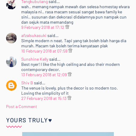
Tengkubutang
said…
wah.. memang nampak mewah dan selesa homestay elvara
malaysia ni.. rasa macam sesuai sangat bawa family ke
sini.. susunan dan dekorasi didalamnya pun nampak cun
dan sejuk mata memandang
9 February 2018 at 17:12
afzalsukasuki
said…
Simple modern n neat. Tapi yang tak boleh blah harga dia
murah. Macam tak boleh terima kenyataan plak
10 February 2018 at 07:59
Sunshine Kelly
said…
Best nyer! I like the high ceiling and also their modern
contemporary decor.
13 February 2018 at 12:09
Shiv B
said…
The venue is lovely, plus the decor is so modern too.
Loving the simplicity of it
27 February 2018 at 15:13
Post a Comment
YOURS TRULY♥