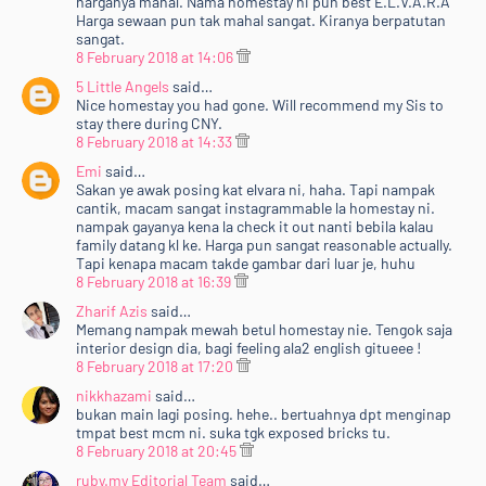
harganya mahal. Nama homestay ni pun best E.L.V.A.R.A
Harga sewaan pun tak mahal sangat. Kiranya berpatutan
sangat.
8 February 2018 at 14:06
5 Little Angels
said…
Nice homestay you had gone. Will recommend my Sis to
stay there during CNY.
8 February 2018 at 14:33
Emi
said…
Sakan ye awak posing kat elvara ni, haha. Tapi nampak
cantik, macam sangat instagrammable la homestay ni.
nampak gayanya kena la check it out nanti bebila kalau
family datang kl ke. Harga pun sangat reasonable actually.
Tapi kenapa macam takde gambar dari luar je, huhu
8 February 2018 at 16:39
Zharif Azis
said…
Memang nampak mewah betul homestay nie. Tengok saja
interior design dia, bagi feeling ala2 english gitueee !
8 February 2018 at 17:20
nikkhazami
said…
bukan main lagi posing. hehe.. bertuahnya dpt menginap
tmpat best mcm ni. suka tgk exposed bricks tu.
8 February 2018 at 20:45
ruby.my Editorial Team
said…