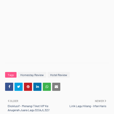
Tags
Homestay Review
Hotel Review
OLDER
NEWER
Eksklusif - Menangi Tiket VIP Ke
Lirik Lagu Hilang - Irfan Haris
Anugerah Juara Lagu 32 (AJL32) !