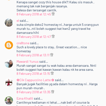
Kenapa sangat cozy this house dik?! Kalau sis masuk ,
memang tak nak bergenjak rasanya.
Selesa dan tersangat cantik.
8 February 2018 at 12:45
el
said…
suka simple deko2 homestay ni..harga untuk 5 orang pun
murah tu..nti boleh suggest kat kwn2 yang travel ke
damansara hihi
8 February 2018 at 12:47
cre8tone
said…
Such a lovely place to stay.. Great vacation... nice
homestay
8 February 2018 at 13:11
Mawardi Yunus
said…
Murah sangat sangat tu wak kalau area damansara. Nnti
boleh suggest kat kawan kawan kalau nk ke area sana.
8 February 2018 at 13:15
✿Cik Cappuccino Latte ✿
said…
Banyak jugak facilities yg ada dalam homwstay ni . Harga
pun murah-murah .
8 February 2018 at 13:35
Ezna Khalili
said…
Cantiknya kediaman ni lehai....nak beli of course la