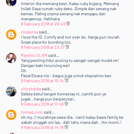
Interior dia memang best. Kalau ruby bujang. Memang
inilah Gaya rumah ruby deko. Simple dan senang nak
kemas. Paling utama senang nak menyapu dan
mengemop. Hahhaha
8 February 2018 at 20:49
cindyrina
said…
I love the ID. Comfy and not over do. Harga pun murah.
Great place for bonding too.
8 February 2018 at 23:37
Rawlins GLAM
said…
Yang penting tidur posing tu sangat-sangat model ok!
Dengan kaki mruncing wei!
Oh.
Pasal Elvara nie - bagus juga untuk staycation kan.
9 February 2018 at 10:14
sitirohaida
said…
Selesa betul tengok homestay ni..cantik pun ye
jugak...harga pun berpatutan..
9 February 2018 at 11:49
tininez.com
said…
oh my..!! murahnya sewa dia.. nanti kalau bawa family ke
sabah singgah sni laa.. dah tahu mana dah.. thx momi.!
9 February 2018 at 14:18