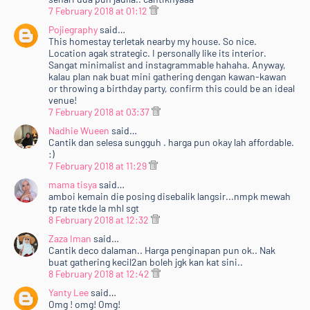
7 February 2018 at 01:12
Pojiegraphy
said…
This homestay terletak nearby my house. So nice.
Location agak strategic. I personally like its interior.
Sangat minimalist and instagrammable hahaha. Anyway,
kalau plan nak buat mini gathering dengan kawan-kawan
or throwing a birthday party, confirm this could be an ideal
venue!
7 February 2018 at 03:37
Nadhie Wueen
said…
Cantik dan selesa sungguh . harga pun okay lah affordable.
:)
7 February 2018 at 11:29
mama tisya
said…
amboi kemain die posing disebalik langsir...nmpk mewah
tp rate tkde la mhl sgt
8 February 2018 at 12:32
Zaza Iman
said…
Cantik deco dalaman.. Harga penginapan pun ok.. Nak
buat gathering kecil2an boleh jgk kan kat sini..
8 February 2018 at 12:42
Yanty Lee
said…
Omg ! omg! Omg!