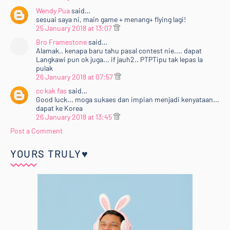
Wendy Pua
said…
sesuai saya ni, main game + menang+ flying lagi!
25 January 2018 at 13:07
Bro Framestone
said…
Alamak.. kenapa baru tahu pasal contest nie.... dapat
Langkawi pun ok juga... if jauh2.. PTPTipu tak lepas la
pulak
26 January 2018 at 07:57
cc kak fas
said…
Good luck... moga sukaes dan impian menjadi kenyataan...
dapat ke Korea
26 January 2018 at 13:45
Post a Comment
YOURS TRULY♥