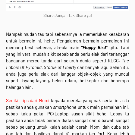
Share Jangan Tak Share ya!
Nampak mudah tau tapi sebenarnya ia memerlukan kesabaran
untuk bermain ni. hehe. Pengalaman bermain permainan ini
memang best sebenar, ala-ala main
"Flappy Bird"
gitu. Tapi
yang ini versi mudah sikit sebab anda perlu elak dari terlanggar
bangunan mercu tanda dari seluruh dunia seperti KLCC,
The
Labors Of Pyramid
,
Statue of Liberty
dan banyak lagi. Selain itu,
anda juga perlu elak dari langgar objek-objek yang muncul
seperti layang-layang, belon udara, helikopter dan beberapa
halangan lain.
Sedikit tips dari Momi
kepada mereka yang nak sertai ini, sila
pastikan anda gunakan
smartphone
untuk main permainan ini,
sebab kalau pakai PC/Laptop susah sikit hehe. Lepas tu
pastikan anda tidak berada diatas sangat dan dibawah sangat
sebab peluang untuk kalah adalah cerah. Momi dah cuba tab
dan tab dan hasilnya dapat 41 markah
(so far)
. Kena lebih