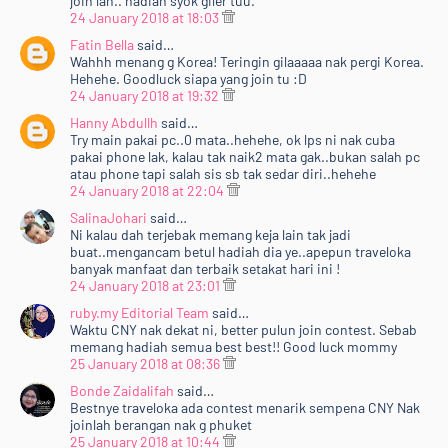
join lah.. hadiah syok giler tuu.
24 January 2018 at 18:03
Fatin Bella
said…
Wahhh menang g Korea! Teringin gilaaaaa nak pergi Korea.
Hehehe. Goodluck siapa yang join tu :D
24 January 2018 at 19:32
Hanny Abdullh
said…
Try main pakai pc..0 mata..hehehe, ok lps ni nak cuba
pakai phone lak, kalau tak naik2 mata gak..bukan salah pc
atau phone tapi salah sis sb tak sedar diri..hehehe
24 January 2018 at 22:04
SalinaJohari
said…
Ni kalau dah terjebak memang keja lain tak jadi
buat..mengancam betul hadiah dia ye..apepun traveloka
banyak manfaat dan terbaik setakat hari ini !
24 January 2018 at 23:01
ruby.my Editorial Team
said…
Waktu CNY nak dekat ni, better pulun join contest. Sebab
memang hadiah semua best best!! Good luck mommy
25 January 2018 at 08:36
Bonde Zaidalifah
said…
Bestnye traveloka ada contest menarik sempena CNY Nak
joinlah berangan nak g phuket
25 January 2018 at 10:44