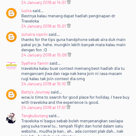
24 January 2018 at 14:51
iuzira
said…
Bestnya kalau menang dapat hadiah penginapan dr
Traveloka
24 January 2018 at 15:01
zuhaira nasrin
said…
thanks for the tips guna handphone sebab aira duk main
pakai pc je. hehe. mungkin lebih banyak mata kalau main
dengan fon :D
24 January 2018 at 15:09
Syafiera Yamin
said…
traveloka kalau buat contest memang best hadiah dia tu
mengancam jiwa dan raga nak kena join ni rasa macam
rugi kalau tak join contest dia omg
24 January 2018 at 15:10
Betty's Journey
said…
wow,is time to search for good place for holiday. I have buy
with traveloka and the experience is good.
24 January 2018 at 17:51
Tengkubutang
said…
Traveloka ni bagus sebab boleh menyenangkan sesiapa
yang suka travel tu.. tempah flight dan hotel dalam satu
website.. mudha je kan.. eh.. ada contest plak dah.. nak