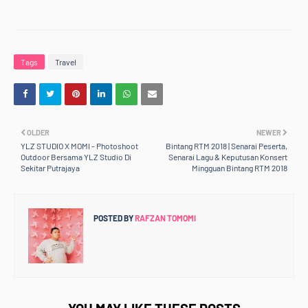
Tags
Travel
OLDER
NEWER
YLZ STUDIO X MOMI - Photoshoot
Bintang RTM 2018 | Senarai Peserta,
Outdoor Bersama YLZ Studio Di
Senarai Lagu & Keputusan Konsert
Sekitar Putrajaya
Mingguan Bintang RTM 2018
POSTED BY
RAFZAN TOMOMI