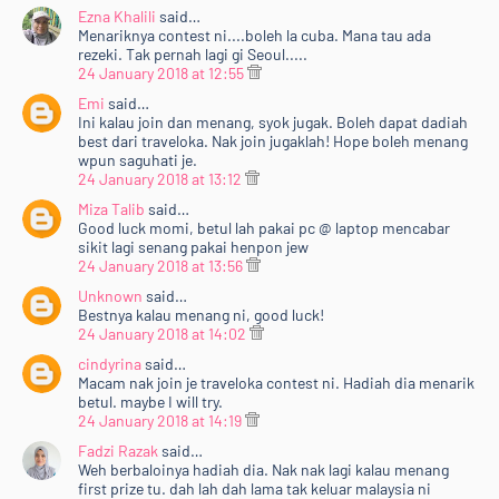
Ezna Khalili
said…
Menariknya contest ni....boleh la cuba. Mana tau ada
rezeki. Tak pernah lagi gi Seoul.....
24 January 2018 at 12:55
Emi
said…
Ini kalau join dan menang, syok jugak. Boleh dapat dadiah
best dari traveloka. Nak join jugaklah! Hope boleh menang
wpun saguhati je.
24 January 2018 at 13:12
Miza Talib
said…
Good luck momi, betul lah pakai pc @ laptop mencabar
sikit lagi senang pakai henpon jew
24 January 2018 at 13:56
Unknown
said…
Bestnya kalau menang ni, good luck!
24 January 2018 at 14:02
cindyrina
said…
Macam nak join je traveloka contest ni. Hadiah dia menarik
betul. maybe I will try.
24 January 2018 at 14:19
Fadzi Razak
said…
Weh berbaloinya hadiah dia. Nak nak lagi kalau menang
first prize tu. dah lah dah lama tak keluar malaysia ni