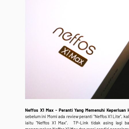
Neffos X1 Max - Peranti Yang Memenuhi Keperluan 
sebelum ini Momi ada
review
peranti "Neffos X1 Lite", ka
iaitu "Neffos X1 Max". TP-Link tidak asing lagi 
menggunakan Neffos X1 Max dan rasai sendiri pengala