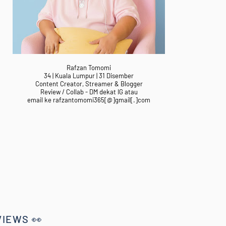
Rafzan Tomomi
34 | Kuala Lumpur | 31 Disember
Content Creator, Streamer & Blogger
Review / Collab - DM dekat IG atau
email ke rafzantomomi365[@]gmail[.]com
VIEWS 👀