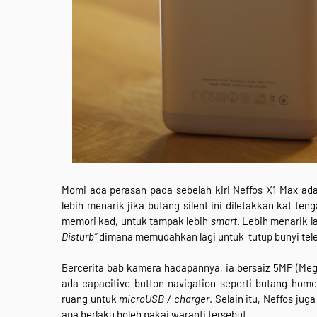
Momi ada perasan pada sebelah kiri Neffos X1 Max ada
lebih menarik jika butang silent ini diletakkan kat te
memori kad, untuk tampak lebih
smart
. Lebih menarik l
Disturb”
dimana memudahkan lagi untuk tutup bunyi tele
Bercerita bab kamera hadapannya, ia bersaiz 5MP (Mega
ada capacitive button navigation seperti butang hom
ruang untuk
microUSB / charger
. Selain itu, Neffos ju
apa berlaku boleh pakai waranti tersebut.