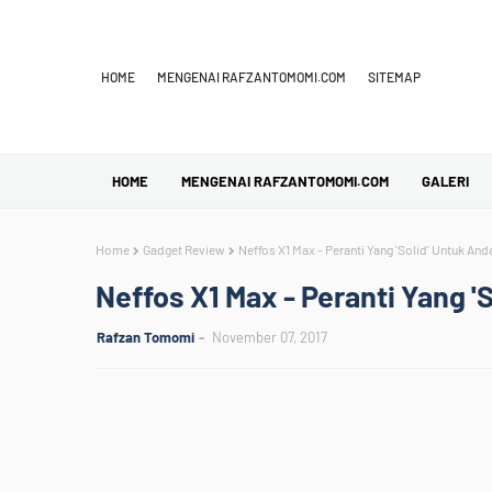
HOME
MENGENAI RAFZANTOMOMI.COM
SITEMAP
HOME
MENGENAI RAFZANTOMOMI.COM
GALERI
Home
Gadget Review
Neffos X1 Max - Peranti Yang 'Solid' Untuk Anda
Neffos X1 Max - Peranti Yang 'S
Rafzan Tomomi
November 07, 2017