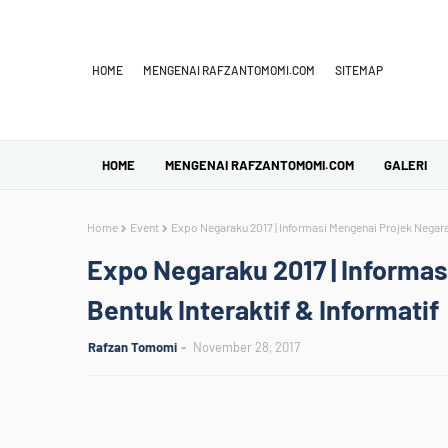
HOME
MENGENAI RAFZANTOMOMI.COM
SITEMAP
HOME
MENGENAI RAFZANTOMOMI.COM
GALERI
Home
Event
Expo Negaraku 2017 | Informasi Mengenai Projek Negara 
Expo Negaraku 2017 | Informa
Bentuk Interaktif & Informatif
Rafzan Tomomi
November 28, 2017