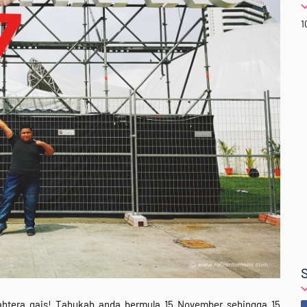
1
htera gais! Tahukah anda bermula 15 November sehingga 15