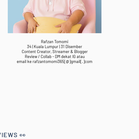
Rafzan Tomomi
34 | Kuala Lumpur | 31 Disember
Content Creator, Streamer & Blogger
Review / Collab - DM dekat IG atau
email ke rafzantomomi365[@]gmail[.]com
VIEWS 👀