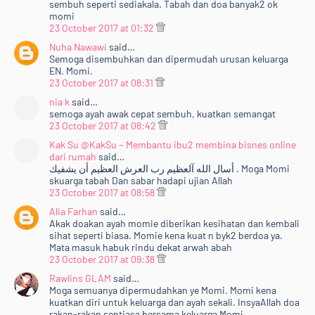
sembuh seperti sediakala. Tabah dan doa banyak2 ok
momi
23 October 2017 at 01:32
Nuha Nawawi
said…
Semoga disembuhkan dan dipermudah urusan keluarga
EN. Momi.
23 October 2017 at 08:31
nia k
said…
semoga ayah awak cepat sembuh, kuatkan semangat
23 October 2017 at 08:42
Kak Su @KakSu ~ Membantu ibu2 membina bisnes online
dari rumah
said…
أسال الله آلعظيم رب العرش العظيم أن يشفيك . Moga Momi
skuarga tabah Dan sabar hadapi ujian Allah
23 October 2017 at 08:58
Alia Farhan
said…
Akak doakan ayah momie diberikan kesihatan dan kembali
sihat seperti biasa. Momie kena kuat n byk2 berdoa ya.
Mata masuk habuk rindu dekat arwah abah
23 October 2017 at 09:38
Rawlins GLAM
said…
Moga semuanya dipermudahkan ye Momi. Momi kena
kuatkan diri untuk keluarga dan ayah sekali. InsyaAllah doa
rakan-rakan sentiasa bersama keluarga Momi