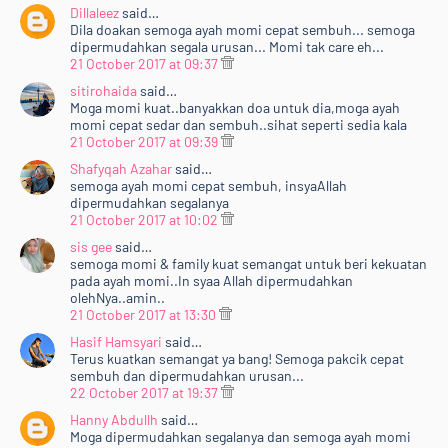
Dillaleez
said…
Dila doakan semoga ayah momi cepat sembuh... semoga
dipermudahkan segala urusan... Momi tak care eh...
21 October 2017 at 09:37
sitirohaida
said…
Moga momi kuat..banyakkan doa untuk dia,moga ayah
momi cepat sedar dan sembuh..sihat seperti sedia kala
21 October 2017 at 09:39
Shafyqah Azahar
said…
semoga ayah momi cepat sembuh, insyaAllah
dipermudahkan segalanya
21 October 2017 at 10:02
sis gee
said…
semoga momi & family kuat semangat untuk beri kekuatan
pada ayah momi..In syaa Allah dipermudahkan
olehNya..amin..
21 October 2017 at 13:30
Hasif Hamsyari
said…
Terus kuatkan semangat ya bang! Semoga pakcik cepat
sembuh dan dipermudahkan urusan...
22 October 2017 at 19:37
Hanny Abdullh
said…
Moga dipermudahkan segalanya dan semoga ayah momi