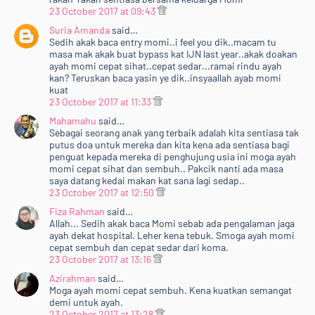
23 October 2017 at 09:43
Suria Amanda
said…
Sedih akak baca entry momi..i feel you dik..macam tu
masa mak akak buat bypass kat IJN last year..akak doakan
ayah momi cepat sihat..cepat sedar...ramai rindu ayah
kan? Teruskan baca yasin ye dik..insyaallah ayab momi
kuat
23 October 2017 at 11:33
Mahamahu
said…
Sebagai seorang anak yang terbaik adalah kita sentiasa tak
putus doa untuk mereka dan kita kena ada sentiasa bagi
penguat kepada mereka di penghujung usia ini moga ayah
momi cepat sihat dan sembuh.. Pakcik nanti ada masa
saya datang kedai makan kat sana lagi sedap..
23 October 2017 at 12:50
Fiza Rahman
said…
Allah... Sedih akak baca Momi sebab ada pengalaman jaga
ayah dekat hospital. Leher kena tebuk. Smoga ayah momi
cepat sembuh dan cepat sedar dari koma.
23 October 2017 at 13:16
Azirahman
said…
Moga ayah momi cepat sembuh. Kena kuatkan semangat
demi untuk ayah.
23 October 2017 at 13:28