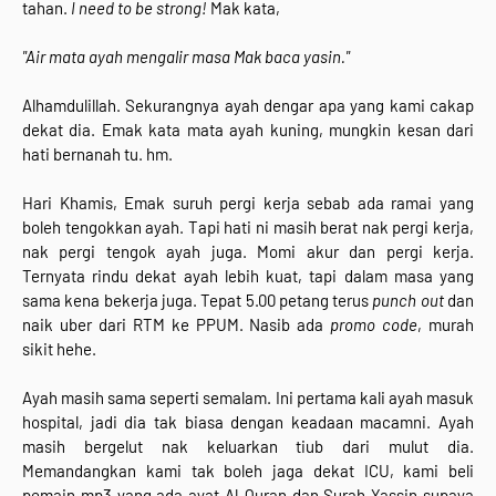
tahan.
I need to be strong!
Mak kata,
"Air mata ayah mengalir masa Mak baca yasin."
Alhamdulillah. Sekurangnya ayah dengar apa yang kami cakap
dekat dia. Emak kata mata ayah kuning, mungkin kesan dari
hati bernanah tu. hm.
Hari Khamis, Emak suruh pergi kerja sebab ada ramai yang
boleh tengokkan ayah. Tapi hati ni masih berat nak pergi kerja,
nak pergi tengok ayah juga. Momi akur dan pergi kerja.
Ternyata rindu dekat ayah lebih kuat, tapi dalam masa yang
sama kena bekerja juga. Tepat 5.00 petang terus
punch out
dan
naik uber dari RTM ke PPUM. Nasib ada
promo code
, murah
sikit hehe.
Ayah masih sama seperti semalam. Ini pertama kali ayah masuk
hospital, jadi dia tak biasa dengan keadaan macamni. Ayah
masih bergelut nak keluarkan tiub dari mulut dia.
Memandangkan kami tak boleh jaga dekat ICU, kami beli
pemain mp3 yang ada ayat Al-Quran dan Surah Yassin supaya