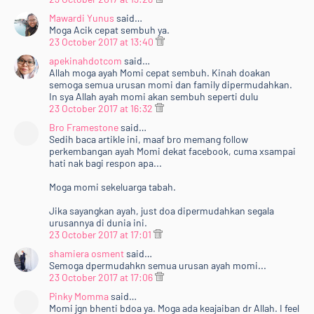
Mawardi Yunus
said…
Moga Acik cepat sembuh ya.
23 October 2017 at 13:40
apekinahdotcom
said…
Allah moga ayah Momi cepat sembuh. Kinah doakan
semoga semua urusan momi dan family dipermudahkan.
In sya Allah ayah momi akan sembuh seperti dulu
23 October 2017 at 16:32
Bro Framestone
said…
Sedih baca artikle ini, maaf bro memang follow
perkembangan ayah Momi dekat facebook, cuma xsampai
hati nak bagi respon apa...
Moga momi sekeluarga tabah.
Jika sayangkan ayah, just doa dipermudahkan segala
urusannya di dunia ini.
23 October 2017 at 17:01
shamiera osment
said…
Semoga dpermudahkn semua urusan ayah momi...
23 October 2017 at 17:06
Pinky Momma
said…
Momi jgn bhenti bdoa ya. Moga ada keajaiban dr Allah. I feel