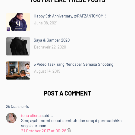
Happy 9th Anniversary, @RAFZANTOMOMI !
June 08, 2021
Saya & Gambar 2020
Decravelr 22, 2020
5 Video Task Yang Mencabar Semasa Shooting
August 14, 2019
POST A COMMENT
26 Comments
iena eliena
said…
Smg ayah momi cepat sembuh dan smg d permudahkn
segala urusan
21 October 2017 at 00:26