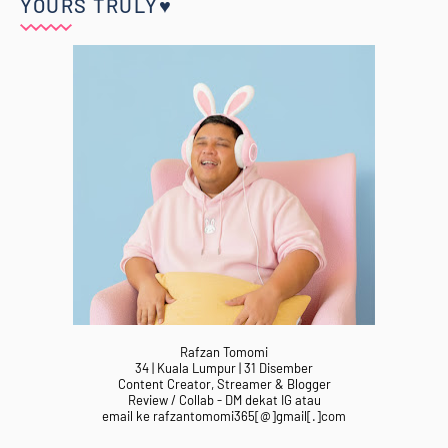
YOURS TRULY♥
Rafzan Tomomi
34 | Kuala Lumpur | 31 Disember
Content Creator, Streamer & Blogger
Review / Collab - DM dekat IG atau
email ke rafzantomomi365[@]gmail[.]com