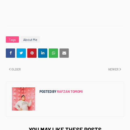
Tags
About Me
OLDER
NEWER
POSTED BY
RAFZAN TOMOMI
YOU MAY LIKE THESE POSTS