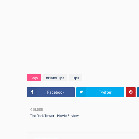
Tags
#MomiTips
Tips
Facebook
Twitter
OLDER
The Dark Tower - Movie Review