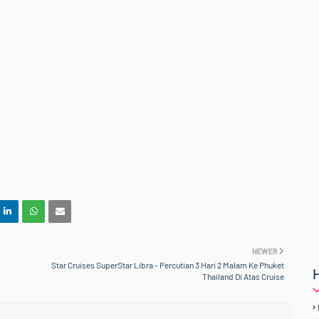
NEWER
Star Cruises SuperStar Libra - Percutian 3 Hari 2 Malam Ke Phuket
Thailand Di Atas Cruise