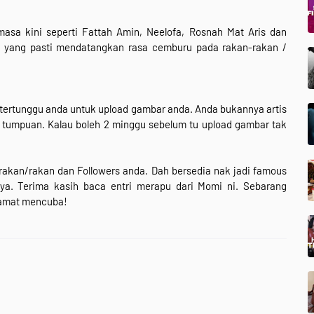
masa kini seperti Fattah Amin, Neelofa, Rosnah Mat Aris dan
t, yang pasti mendatangkan rasa cemburu pada rakan-rakan /
i tertunggu anda untuk upload gambar anda. Anda bukannya artis
t tumpuan. Kalau boleh 2 minggu sebelum tu upload gambar tak
rakan/rakan dan Followers anda. Dah bersedia nak jadi famous
 ya. Terima kasih baca entri merapu dari Momi ni. Sebarang
lamat mencuba!