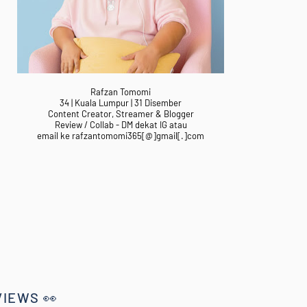
Rafzan Tomomi
34 | Kuala Lumpur | 31 Disember
Content Creator, Streamer & Blogger
Review / Collab - DM dekat IG atau
email ke rafzantomomi365[@]gmail[.]com
VIEWS 👀