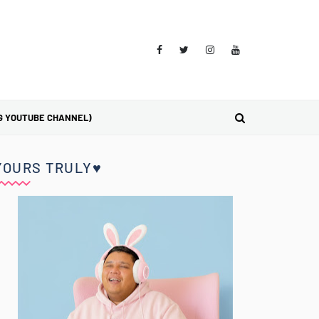
G YOUTUBE CHANNEL)
YOURS TRULY♥