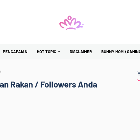
PENCAPAIAN
HOT TOPIC
DISCLAIMER
BUNNY MOMI (GAMIN
a
an Rakan / Followers Anda