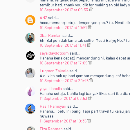
terhibur hati. thank you dik for making an old lady s
10 September 2017 at 09:53
ANZ
said…
haaa,memang setuju dengan yang no.7 tu. Mesti dio
10 September 2017 at 10:51
Qbal Ramlan
said…
Eh, Bal pun dah lama tak selfie. Mesti Bal yg No.7
10 September 2017 at 11:41
sayaidaydotcom
said…
Hahaha kena cepat2 mengandung ni, kalau dapat a
10 September 2017 at 17:09
Luqman Zakaria
said…
Ala..xleh nak upload gambar mengandung. eh! haha
10 September 2017 at 20:45
yaya_flanella
said…
Hahaha setuju. Dahlia lagi banyak likes dari ibu dia
11 September 2017 at 08:53
Hasif Hamsyari
said…
Hahaha... betul ni bang! Tapi part travel tu kalau ja
huwaaa
11 September 2017 at 10:35
Fiza Rahman
said…