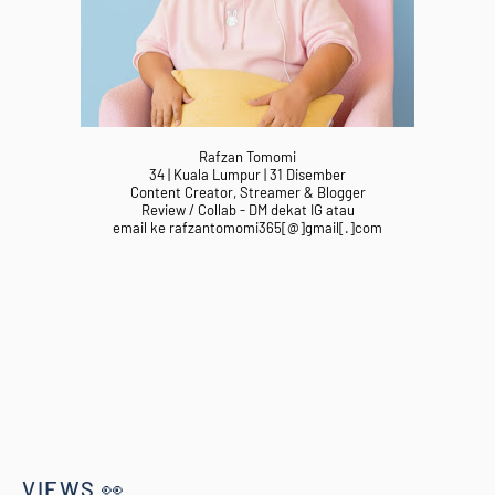
Rafzan Tomomi
34 | Kuala Lumpur | 31 Disember
Content Creator, Streamer & Blogger
Review / Collab - DM dekat IG atau
email ke rafzantomomi365[@]gmail[.]com
VIEWS 👀