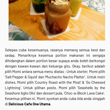
Selepas cuba kesemuanya, rasanya memang semua best dan
sedap. Menariknya kesemua portion makanan ini sengaja
dihidangkan dalam portion besar supaya anda boleh berkongsi
dengan kawan-kawan dan keluarga gitu. Okay, berikut adalah
pilih Momi antara semua menu diatas : Untuk
starter,
Momi pilih
'Salt Pepper & Squid' dan 'Muchacho Nacho Platter'. Untuk
main
dishes
, Momi pilih 'Country Roast with the Most' & 'Go Cheesed
Lightning'. Untuk pilihan
pasta
, Momi pilih 'Seashells by the
Seashore Aglio Olio' dan
dessert
pula, 'Choc-a-Block Lava Cake'.
Kesemua pilihan ni, Momi syorkan anda cuba bila anda singgah
di
Delicious Cafe One Utama
.